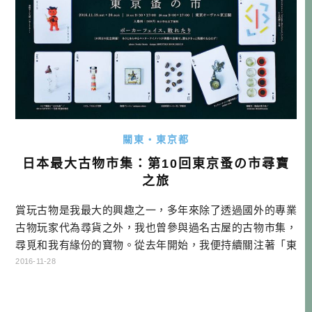
關東・東京都
日本最大古物市集：第10回東京蚤の市尋寶
之旅
賞玩古物是我最大的興趣之一，多年來除了透過國外的專業
古物玩家代為尋貨之外，我也曾參與過名古屋的古物市集，
尋覓和我有緣份的寶物。從去年開始，我便持續關注著「東
京蚤の市」的訊息，這個一年只辦兩次的超大型古物市集，
2016-11-28
還包含了「北歐市」和「豆皿市」，讓整個市集更加豐富精
彩了。 今年八月下旬「東京蚤の市」的官方FB公告本次第10