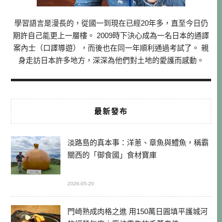
學習語言是漫長的，從國一到現在已經20年多，直至今日仍
期許自己能更上一層樓。 2009時下決心成為一名日本的通譯
案內士（口譯導遊），而後也在同一年順利通過考試了。 親
身走訪日本許多地方，深深為他們對土地的愛護而感動。
最新發布
淡路島的真本事：洋蔥、章魚與鱧魚，稱霸
關西的「御食國」食材寶庫
2026-05-20
門崎熟成肉格之進 用150萬日圓填平護城河