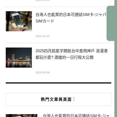
台灣人也能買的日本可通話SIM卡-ジャパン
SIMカード
2025-12-10
2025四月起星宇開航台中直飛神戶 浪漫港
都玩什麼? 酒雄的一日行程大公開
2025-06-08
熱門文章與頁面︰
台灣人也能買的日本可通話SIM卡-ジャ