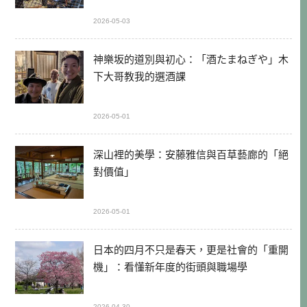
2026-05-03
神樂坂的道別與初心：「酒たまねぎや」木
下大哥教我的選酒課
2026-05-01
深山裡的美學：安藤雅信與百草藝廊的「絕
對價值」
2026-05-01
日本的四月不只是春天，更是社會的「重開
機」：看懂新年度的街頭與職場學
2026-04-30