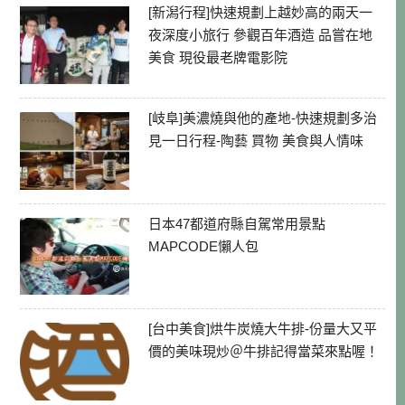
[新潟行程]快速規劃上越妙高的兩天一
夜深度小旅行 參觀百年酒造 品嘗在地
美食 現役最老牌電影院
[岐阜]美濃燒與他的產地-快速規劃多治
見一日行程-陶藝 買物 美食與人情味
日本47都道府縣自駕常用景點
MAPCODE懶人包
[台中美食]烘牛炭燒大牛排-份量大又平
價的美味現炒＠牛排記得當菜來點喔！