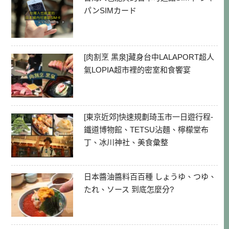
パンSIMカード
[肉割烹 黑泉]藏身台中LALAPORT超人
氣LOPIA超市裡的密室和食饗宴
[東京近郊]快速規劃琦玉市一日遊行程-
鐵道博物館、TETSU沾麵、檸檬堂布
丁、冰川神社、美食彙整
日本醬油醬料百百種 しょうゆ、つゆ、
たれ、ソース 到底怎麼分?