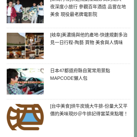
夜深度小旅行 參觀百年酒造 品嘗在地
美食 現役最老牌電影院
[岐阜]美濃燒與他的產地-快速規劃多治
見一日行程-陶藝 買物 美食與人情味
日本47都道府縣自駕常用景點
MAPCODE懶人包
[台中美食]烘牛炭燒大牛排-份量大又平
價的美味現炒＠牛排記得當菜來點喔！