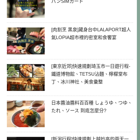
パンSIMカード
[肉割烹 黑泉]藏身台中LALAPORT超人
氣LOPIA超市裡的密室和食饗宴
[東京近郊]快速規劃琦玉市一日遊行程-
鐵道博物館、TETSU沾麵、檸檬堂布
丁、冰川神社、美食彙整
日本醬油醬料百百種 しょうゆ、つゆ、
たれ、ソース 到底怎麼分?
[新潟行程]快速規劃上越妙高的兩天一