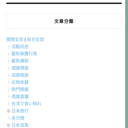
文章分類
展開全部
|
收合全部
活動訊息
最新揪團行程
最新課程
酒雄頻道
深度微旅
古物收藏
熱門精選
酒雄直播
台湾で食い倒れ
日本旅行
未分類
日本自駕