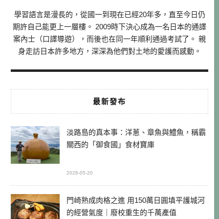
學習語言是漫長的，從國一到現在已經20年多，直至今日仍
期許自己能更上一層樓。 2009時下決心成為一名日本的通譯
案內士（口譯導遊），而後也在同一年順利通過考試了。 親
身走訪日本許多地方，深深為他們對土地的愛護而感動。
最新發布
淡路島的真本事：洋蔥、章魚與鱧魚，稱霸
關西的「御食國」食材寶庫
2026-05-20
門崎熟成肉格之進 用150萬日圓填平護城河
的經營氣度｜廢校重生的千萬產值