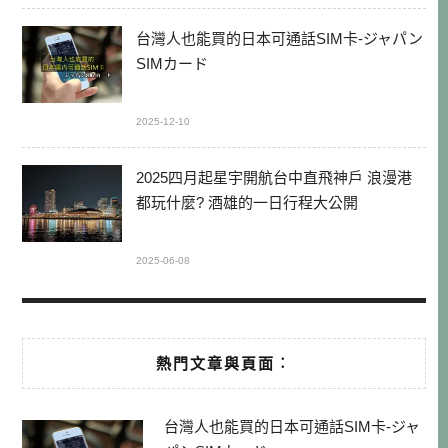
台灣人也能買的日本可通話SIM卡-ジャパン
SIMカード
2025-12-10
2025四月起星宇開航台中直飛神戶 浪漫港
都玩什麼? 酒雄的一日行程大公開
2025-06-08
熱門文章與頁面︰
台灣人也能買的日本可通話SIM卡-ジャ