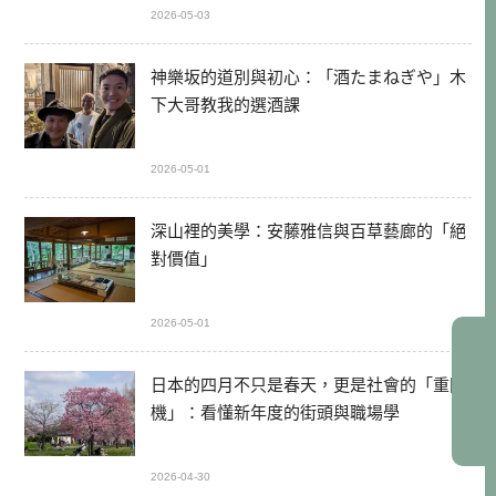
2026-05-03
神樂坂的道別與初心：「酒たまねぎや」木
下大哥教我的選酒課
2026-05-01
深山裡的美學：安藤雅信與百草藝廊的「絕
對價值」
2026-05-01
日本的四月不只是春天，更是社會的「重開
機」：看懂新年度的街頭與職場學
2026-04-30