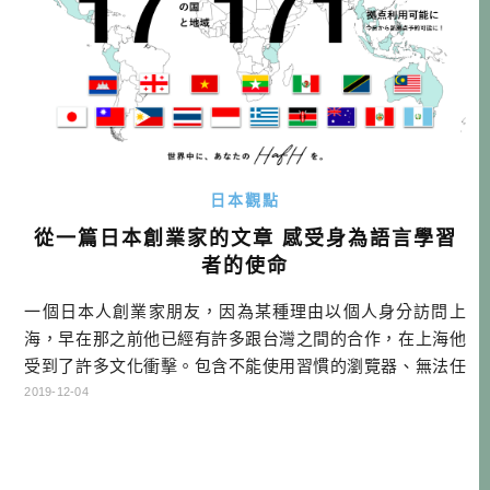
日本觀點
從一篇日本創業家的文章 感受身為語言學習
者的使命
一個日本人創業家朋友，因為某種理由以個人身分訪問上
海，早在那之前他已經有許多跟台灣之間的合作，在上海他
受到了許多文化衝擊。包含不能使用習慣的瀏覽器、無法任
意看社群網站、信用卡不見得可以使用等等。 初の上海で、
2019-12-04
台湾を想う。 他把這次到上海感受到的心情，包含台灣與中
國之間的關係，以及國際現實面的問題，寫成一篇很長的文
章。我讀著讀著，心中特別有感。台灣與中國的關係，如果