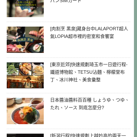
パンSIMカード
[肉割烹 黑泉]藏身台中LALAPORT超人
氣LOPIA超市裡的密室和食饗宴
[東京近郊]快速規劃琦玉市一日遊行程-
鐵道博物館、TETSU沾麵、檸檬堂布
丁、冰川神社、美食彙整
日本醬油醬料百百種 しょうゆ、つゆ、
たれ、ソース 到底怎麼分?
[新潟行程]快速規劃上越妙高的兩天一