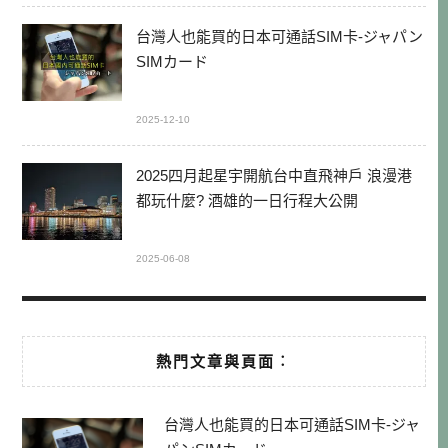
台灣人也能買的日本可通話SIM卡-ジャパン
SIMカード
2025-12-10
2025四月起星宇開航台中直飛神戶 浪漫港
都玩什麼? 酒雄的一日行程大公開
2025-06-08
熱門文章與頁面︰
台灣人也能買的日本可通話SIM卡-ジャ