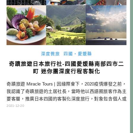
深度微旅
四國・愛媛縣
奇蹟旅遊日本旅行社-四國愛媛縣南部四市二
町 迷你團深度行程客製化
奇蹟旅遊 Miracle Tours | 因緣際會下，2020疫情爆發之前，
我認識了奇蹟旅遊的土居社長，當時他以西語圈旅客作為主
要客層，推廣日本四國的客製化深度旅行，對象包含個人或
大小團體。雖然我還沒有機會實際造訪當地，就遇到了疫情
2021-12-20
的衝擊，但對於土居社長的熱情，還是感到印象深刻。 當時
土居社長說，西語圈旅客已經有穩定的客量，且因為歐洲客
人一趟長途來日本，有時也會想順道去附近的亞洲城市，所