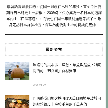
學習語言是漫長的，從國一到現在已經20年多，直至今日仍
期許自己能更上一層樓。 2009時下決心成為一名日本的通譯
案內士（口譯導遊），而後也在同一年順利通過考試了。 親
身走訪日本許多地方，深深為他們對土地的愛護而感動。
最新發布
淡路島的真本事：洋蔥、章魚與鱧魚，稱霸
關西的「御食國」食材寶庫
2026-05-20
門崎熟成肉格之進 用150萬日圓填平護城河
的經營氣度｜廢校重生的千萬產值