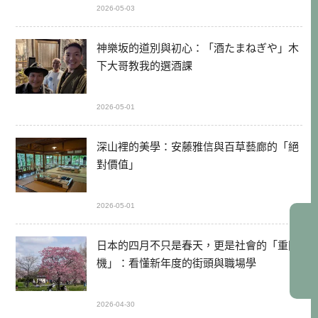
2026-05-03
神樂坂的道別與初心：「酒たまねぎや」木
下大哥教我的選酒課
2026-05-01
深山裡的美學：安藤雅信與百草藝廊的「絕
對價值」
2026-05-01
日本的四月不只是春天，更是社會的「重開
機」：看懂新年度的街頭與職場學
2026-04-30