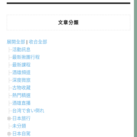
文章分類
展開全部
|
收合全部
活動訊息
最新揪團行程
最新課程
酒雄頻道
深度微旅
古物收藏
熱門精選
酒雄直播
台湾で食い倒れ
日本旅行
未分類
日本自駕