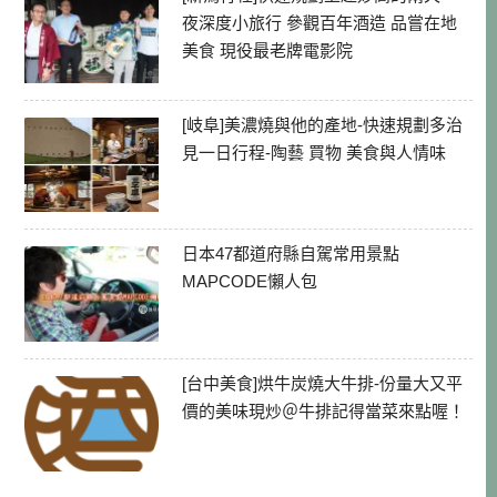
夜深度小旅行 參觀百年酒造 品嘗在地
美食 現役最老牌電影院
[岐阜]美濃燒與他的產地-快速規劃多治
見一日行程-陶藝 買物 美食與人情味
日本47都道府縣自駕常用景點
MAPCODE懶人包
[台中美食]烘牛炭燒大牛排-份量大又平
價的美味現炒＠牛排記得當菜來點喔！