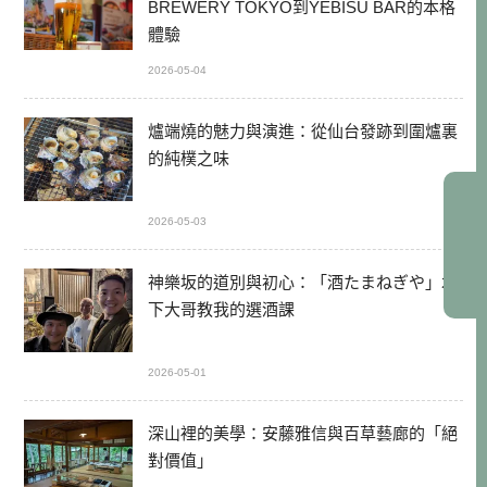
BREWERY TOKYO到YEBISU BAR的本格
體驗
2026-05-04
爐端燒的魅力與演進：從仙台發跡到圍爐裏
的純樸之味
2026-05-03
神樂坂的道別與初心：「酒たまねぎや」木
下大哥教我的選酒課
2026-05-01
深山裡的美學：安藤雅信與百草藝廊的「絕
對價值」