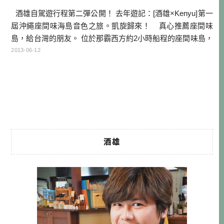
酒雄自駕遊行程第二彈公開！ 去年遊記：[酒雄×Kenyu]第一
屆沖繩座間味海島音色之旅。凱旋歸來！ 真心推薦座間味
島，給台灣的朋友。 位於那霸西方約2小時船程的座間味島，
其海域的透明度冠於全沖繩，是最適合浮潛、潛水的天堂。
2013-06-12
島上人口有600多人，只有一組紅綠燈，是給小朋友教學用
的， 以防他們到本島的時候，不會過馬路。 每年夏季，不僅
亞洲人愛來 […]…
酒雄