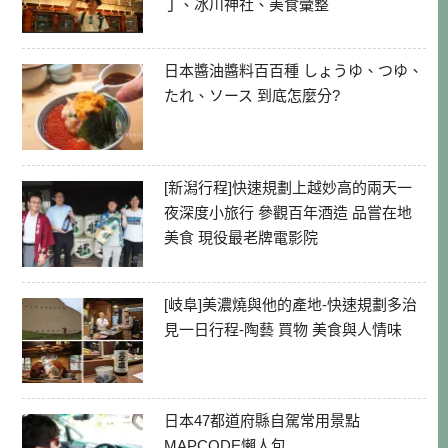
丁、冰川神社、美食彙整
日本醬油醬料百百種 しょうゆ、つゆ、
たれ、ソース 到底怎麼分?
[新潟行程]快速規劃上越妙高的兩天一
夜深度小旅行 參觀百年酒造 品嘗在地
美食 現役最老牌電影院
[岐阜]美濃燒與他的產地-快速規劃多治
見一日行程-陶藝 買物 美食與人情味
日本47都道府縣自駕常用景點
MAPCODE懶人包