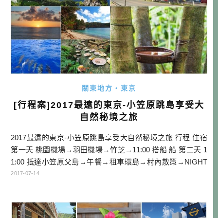
關東地方・東京
[行程案]2017最遠的東京-小笠原跳島享受大
自然秘境之旅
2017最遠的東京-小笠原跳島享受大自然秘境之旅 行程 住宿
第一天 桃園機場→羽田機場→竹芝→11:00 搭船 船 第二天 1
1:00 抵達小笠原父島→午餐→租車環島→村內散策→NIGHT
TOUR→住宿 父島 第三天 南島上陸半日TOUR→黃昏SUP T
2017-07-14
OUR→住宿 父島 第四天 搭船前往母島→石門TOUR or 乳房
山TOUR→住宿 母島 第五天 回父島→午餐→15:30搭船 船 第
六天 […]…