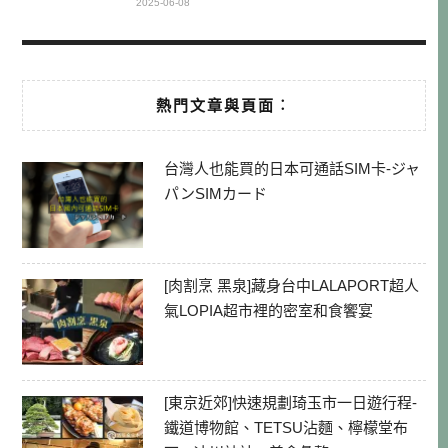
2025-06-08
熱門文章與頁面︰
台灣人也能買的日本可通話SIM卡-ジャ
パンSIMカード
[肉割烹 黑泉]藏身台中LALAPORT超人
氣LOPIA超市裡的密室和食饗宴
[東京近郊]快速規劃琦玉市一日遊行程-
鐵道博物館、TETSU沾麵、檸檬堂布