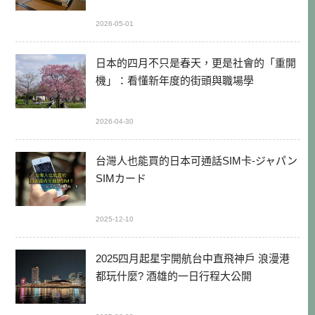
2026-05-01
日本的四月不只是春天，更是社會的「重開
機」：看懂新年度的街頭與職場學
2026-04-30
台灣人也能買的日本可通話SIM卡-ジャパン
SIMカード
2025-12-10
2025四月起星宇開航台中直飛神戶 浪漫港
都玩什麼? 酒雄的一日行程大公開