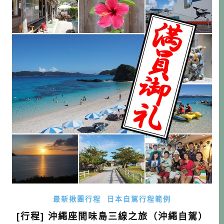
最新揪團行程
日本自駕行程範例
[行程] 沖繩座間味島三線之旅（沖繩自駕）