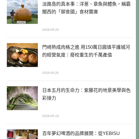
淡路島的真本事：洋蔥、章魚與鱧魚，稱霸
關西的「御食國」食材寶庫
2026-05-20
門崎熟成肉格之進 用150萬日圓填平護城河
的經營氣度｜廢校重生的千萬產值
2026-05-20
日本五月的生命力：紫藤花的地景美學與色
彩接力
2026-05-10
百年夢幻啤酒的品牌展開：從YEBISU