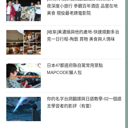
夜深度小旅行 參觀百年酒造 品嘗在地
美食 現役最老牌電影院
[岐阜]美濃燒與他的產地-快速規劃多治
見一日行程-陶藝 買物 美食與人情味
日本47都道府縣自駕常用景點
MAPCODE懶人包
你的名字台詞翻譯與日語教學-02一個語
言學習者的影評（有雷）