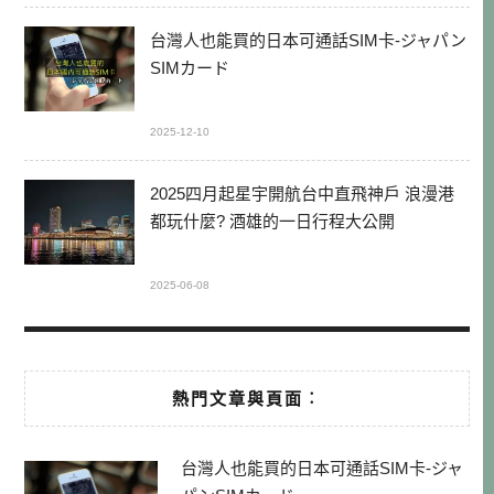
台灣人也能買的日本可通話SIM卡-ジャパン
SIMカード
2025-12-10
2025四月起星宇開航台中直飛神戶 浪漫港
都玩什麼? 酒雄的一日行程大公開
2025-06-08
熱門文章與頁面︰
台灣人也能買的日本可通話SIM卡-ジャ