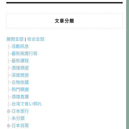
文章分類
展開全部
|
收合全部
活動訊息
最新揪團行程
最新課程
酒雄頻道
深度微旅
古物收藏
熱門精選
酒雄直播
台湾で食い倒れ
日本旅行
未分類
日本自駕