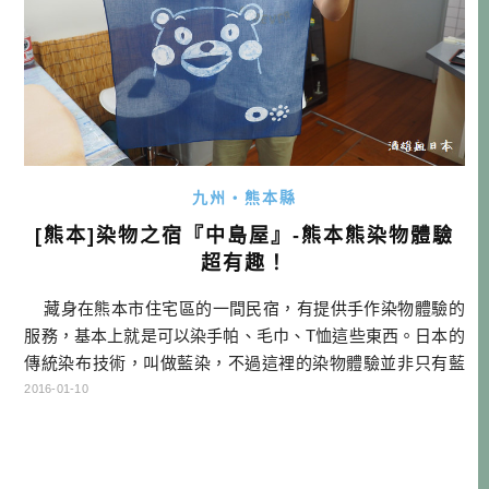
九州・熊本縣
[熊本]染物之宿『中島屋』-熊本熊染物體驗
超有趣！
藏身在熊本市住宅區的一間民宿，有提供手作染物體驗的
服務，基本上就是可以染手帕、毛巾、T恤這些東西。日本的
傳統染布技術，叫做藍染，不過這裡的染物體驗並非只有藍
色，還有其他很多顏色可以選擇。這邊的染物不是那種很傳
2016-01-10
統式的，從植物取天然色素來發酵成染劑，而是直接使用染
劑來作業，是比較現代的作法喔！我本來以為 染色的方式
很簡單，就是在透 […]…