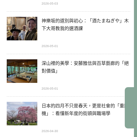
2026-05-03
神樂坂的道別與初心：「酒たまねぎや」木
下大哥教我的選酒課
2026-05-01
深山裡的美學：安藤雅信與百草藝廊的「絕
對價值」
2026-05-01
日本的四月不只是春天，更是社會的「重開
機」：看懂新年度的街頭與職場學
2026-04-30