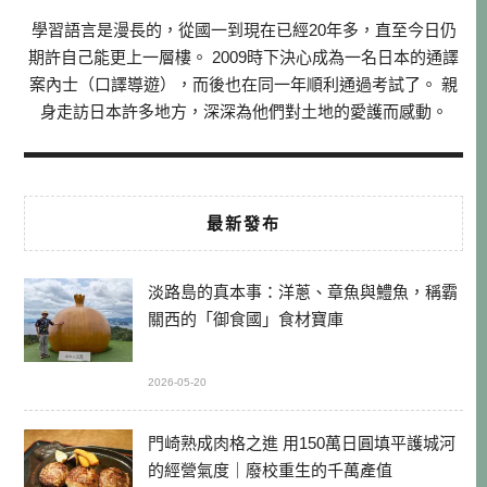
學習語言是漫長的，從國一到現在已經20年多，直至今日仍
期許自己能更上一層樓。 2009時下決心成為一名日本的通譯
案內士（口譯導遊），而後也在同一年順利通過考試了。 親
身走訪日本許多地方，深深為他們對土地的愛護而感動。
最新發布
淡路島的真本事：洋蔥、章魚與鱧魚，稱霸
關西的「御食國」食材寶庫
2026-05-20
門崎熟成肉格之進 用150萬日圓填平護城河
的經營氣度｜廢校重生的千萬產值