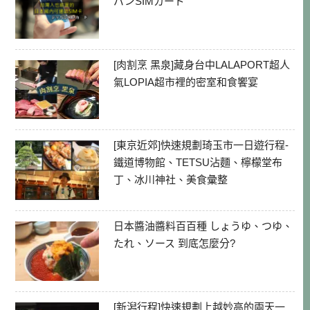
パンSIMカード
[肉割烹 黑泉]藏身台中LALAPORT超人
氣LOPIA超市裡的密室和食饗宴
[東京近郊]快速規劃琦玉市一日遊行程-
鐵道博物館、TETSU沾麵、檸檬堂布
丁、冰川神社、美食彙整
日本醬油醬料百百種 しょうゆ、つゆ、
たれ、ソース 到底怎麼分?
[新潟行程]快速規劃上越妙高的兩天一