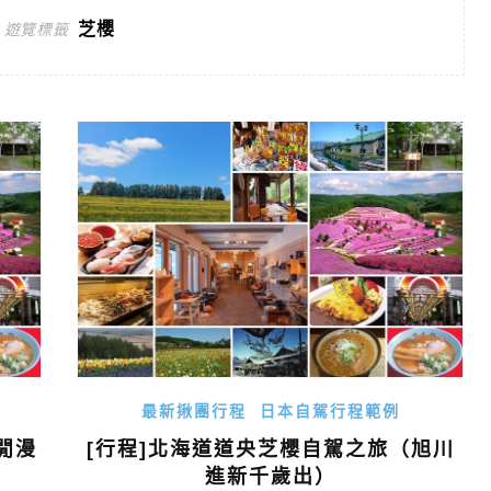
芝櫻
遊覽標籤
最新揪團行程
日本自駕行程範例
閒漫
[行程]北海道道央芝櫻自駕之旅（旭川
進新千歲出）