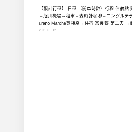
【預計行程】 日程 （開車時數）行程 住宿點 
→旭川機場→租車→森時計咖啡→ニングルテラ
urano Marche買特產→住宿 富良野 第二天 
餐→陶藝＆咖啡：野良窯→青池→白鬚瀑布→
2015-03-12
展望台→午餐：Cafe De Lapaix→picnic咖 […]…