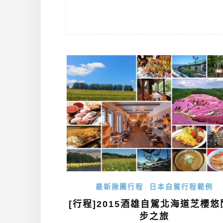
最新揪團行程
日本自駕行程範例
[行程]2015酒雄自駕北海道芝櫻悠
步之旅