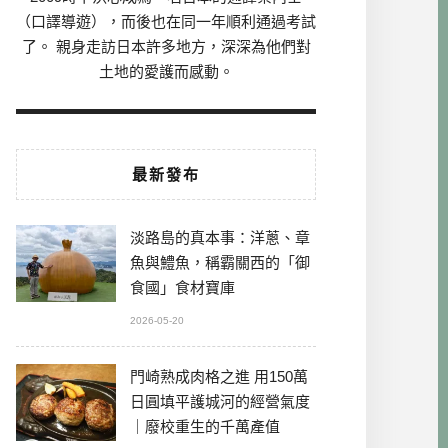
（口譯導遊），而後也在同一年順利通過考試
了。 親身走訪日本許多地方，深深為他們對
土地的愛護而感動。
最新發布
淡路島的真本事：洋蔥、章
魚與鱧魚，稱霸關西的「御
食國」食材寶庫
2026-05-20
門崎熟成肉格之進 用150萬
日圓填平護城河的經營氣度
｜廢校重生的千萬產值