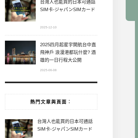
台灣人也能買的日本可通話
SIM卡-ジャパンSIMカード
2025-12-10
2025四月起星宇開航台中直
飛神戶 浪漫港都玩什麼? 酒
雄的一日行程大公開
2025-06-08
熱門文章與頁面︰
台灣人也能買的日本可通話
SIM卡-ジャパンSIMカード