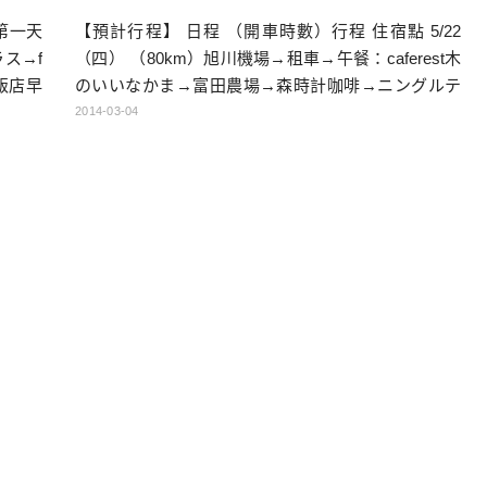
第一天
【預計行程】 日程 （開車時數）行程 住宿點 5/22
ス→f
（四） （80km）旭川機場→租車→午餐：caferest木
→飯店早
のいいなかま→富田農場→森時計咖啡→ニングルテ
十勝岳
ラス逛逛→furano Marche買特產→住宿 富良野 5/23
2014-03-04
（五） （50km）青池→picnic麵包店→早午餐：Cafe
De Lapaix […]…