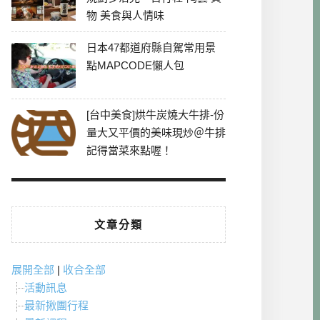
物 美食與人情味
日本47都道府縣自駕常用景
點MAPCODE懶人包
[台中美食]烘牛炭燒大牛排-份
量大又平價的美味現炒＠牛排
記得當菜來點喔！
文章分類
展開全部
|
收合全部
活動訊息
最新揪團行程