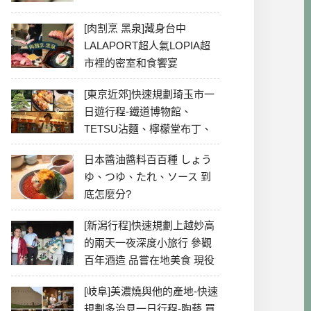
[肉割烹 黑泉]藏身台中
LALAPORT超人氣LOPIA超
市裡的密室和食饗宴
[東京近郊]快速規劃琦玉市一
日遊行程-鐵道博物館、
TETSU沾麵、檸檬堂布丁、
冰川神社、美食彙整
日本醬油醬料百百種 しょう
ゆ、つゆ、たれ、ソース 到
底怎麼分?
[新潟行程]快速規劃上越妙高
的兩天一夜深度小旅行 參觀
百年酒造 品嘗在地美食 現役
最老牌電影院
[岐阜]美濃燒與他的產地-快速
規劃多治見一日行程-陶藝 買