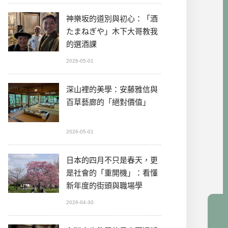
神樂坂的道別與初心：「酒
たまねぎや」木下大哥教我
的選酒課
2026-05-01
深山裡的美學：安藤雅信與
百草藝廊的「絕對價值」
2026-05-01
日本的四月不只是春天，更
是社會的「重開機」：看懂
新年度的街頭與職場學
2026-04-30