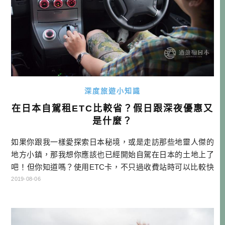
深度旅遊小知識
在日本自駕租ETC比較省？假日跟深夜優惠又
是什麼？
如果你跟我一樣愛探索日本秘境，或是走訪那些地靈人傑的
地方小鎮，那我想你應該也已經開始自駕在日本的土地上了
吧！但你知道嗎？使用ETC卡，不只過收費站時可以比較快
速，還可以省錢？本文將帶你了解日本ETC卡的優惠。 本文
2019-08-06
目次 如何跟租車公司租ETC卡 ETC休日割引 ETC深夜割引
如何跟租車公司租ETC卡 ETC卡常常會有優惠，這是高速公
路管理公司NEXCO為了鼓勵大家開車出遊，以及為了讓尖峰