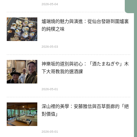
2026-05-04
爐端燒的魅力與演進：從仙台發跡到圍爐裏
的純樸之味
2026-05-03
神樂坂的道別與初心：「酒たまねぎや」木
下大哥教我的選酒課
2026-05-01
深山裡的美學：安藤雅信與百草藝廊的「絕
對價值」
2026-05-01