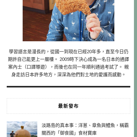
學習語言是漫長的，從國一到現在已經20年多，直至今日仍
期許自己能更上一層樓。 2009時下決心成為一名日本的通譯
案內士（口譯導遊），而後也在同一年順利通過考試了。 親
身走訪日本許多地方，深深為他們對土地的愛護而感動。
最新發布
淡路島的真本事：洋蔥、章魚與鱧魚，稱霸
關西的「御食國」食材寶庫