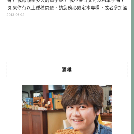
嗎？ 我應該租多大的車子呢？ 我不會日文可以租車子嗎？
如果你有以上種種問題，請您務必鎖定本專欄，或者參加酒
雄的自駕遊講座。 酒雄將會一一釋疑，讓大家都能了解，並
2013-06-02
享受自駕遊的樂趣。 【酒雄日本自駕遊（二）一次就上手
的網路預約租車教學】 不知道你有沒有考慮過在日本租車自
駕遊？ 如果真的要租車的話 […]…
酒雄