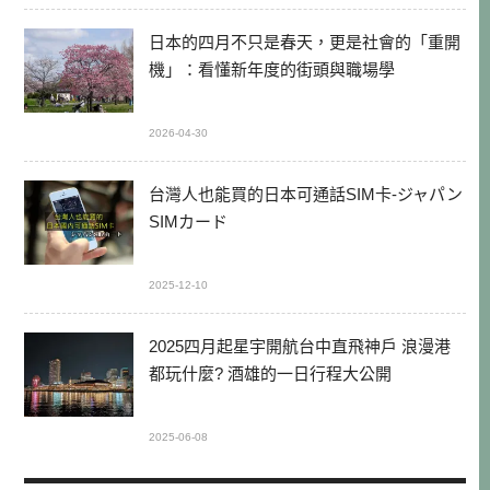
日本的四月不只是春天，更是社會的「重開
機」：看懂新年度的街頭與職場學
2026-04-30
台灣人也能買的日本可通話SIM卡-ジャパン
SIMカード
2025-12-10
2025四月起星宇開航台中直飛神戶 浪漫港
都玩什麼? 酒雄的一日行程大公開
2025-06-08