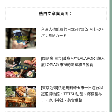
熱門文章與頁面︰
台灣人也能買的日本可通話SIM卡-ジャ
パンSIMカード
[肉割烹 黑泉]藏身台中LALAPORT超人
氣LOPIA超市裡的密室和食饗宴
[東京近郊]快速規劃琦玉市一日遊行程-
鐵道博物館、TETSU沾麵、檸檬堂布
丁、冰川神社、美食彙整