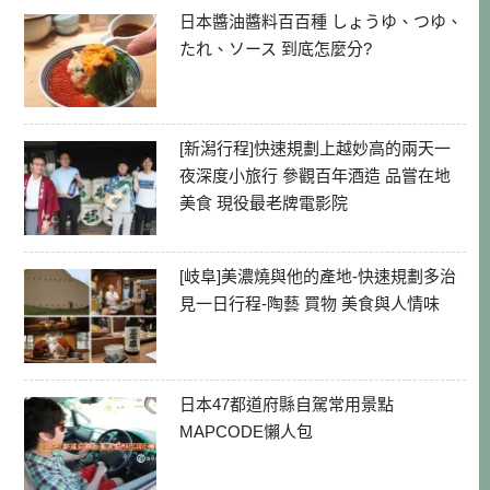
日本醬油醬料百百種 しょうゆ、つゆ、
たれ、ソース 到底怎麼分?
[新潟行程]快速規劃上越妙高的兩天一
夜深度小旅行 參觀百年酒造 品嘗在地
美食 現役最老牌電影院
[岐阜]美濃燒與他的產地-快速規劃多治
見一日行程-陶藝 買物 美食與人情味
日本47都道府縣自駕常用景點
MAPCODE懶人包