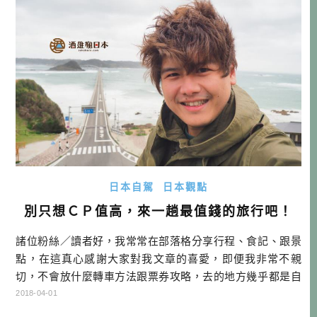
時期可 […]…
日本自駕
日本觀點
別只想ＣＰ值高，來一趟最值錢的旅行吧！
諸位粉絲／讀者好，我常常在部落格分享行程、食記、跟景
點，在這真心感謝大家對我文章的喜愛，即便我非常不親
切，不會放什麼轉車方法跟票券攻略，去的地方幾乎都是自
駕才去得了等等。 CP值是什麼?可以吃嗎? 因為我自己根本
2018-04-01
不想花時間算什麼票券會省錢，什麼方式cp值高。我在生活