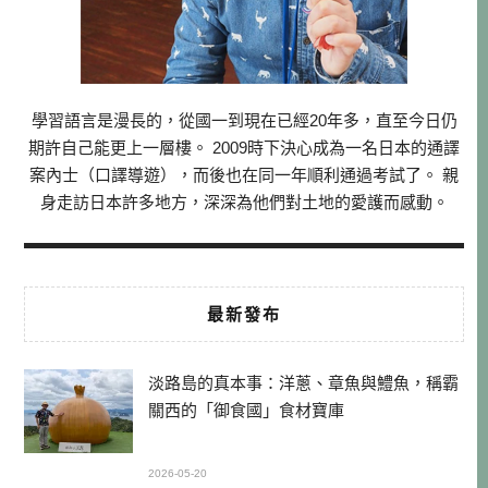
學習語言是漫長的，從國一到現在已經20年多，直至今日仍
期許自己能更上一層樓。 2009時下決心成為一名日本的通譯
案內士（口譯導遊），而後也在同一年順利通過考試了。 親
身走訪日本許多地方，深深為他們對土地的愛護而感動。
最新發布
淡路島的真本事：洋蔥、章魚與鱧魚，稱霸
關西的「御食國」食材寶庫
2026-05-20