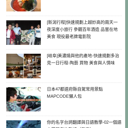
[新潟行程]快速規劃上越妙高的兩天一
夜深度小旅行 參觀百年酒造 品嘗在地
美食 現役最老牌電影院
[岐阜]美濃燒與他的產地-快速規劃多治
見一日行程-陶藝 買物 美食與人情味
日本47都道府縣自駕常用景點
MAPCODE懶人包
你的名字台詞翻譯與日語教學-02一個語