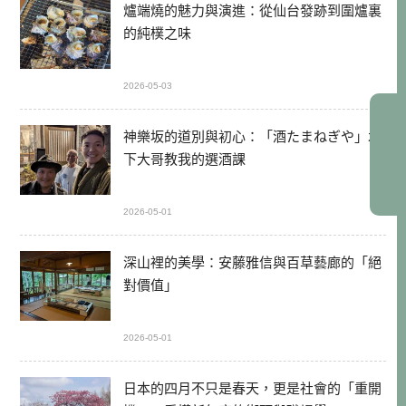
爐端燒的魅力與演進：從仙台發跡到圍爐裏
的純樸之味
2026-05-03
神樂坂的道別與初心：「酒たまねぎや」木
下大哥教我的選酒課
2026-05-01
深山裡的美學：安藤雅信與百草藝廊的「絕
對價值」
2026-05-01
日本的四月不只是春天，更是社會的「重開