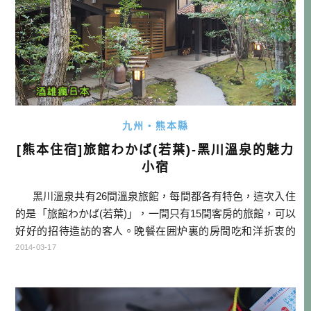
九州・熊本縣
[熊本住宿]旅館わかば(若葉)-黑川溫泉的魅力
小宿
黑川溫泉共有26間溫泉旅館，每間都各有特色，這次入住
的是「旅館わかば(若葉)」，一間只有15間客房的旅館，可以
好好的招待造訪的客人。晚餐在囲炉裏的房間吃和洋折衷的
會席料理，而早餐是清爽的湯豆腐料理。溫泉除了有內風
2014-03-17
呂、露天風呂之外，還有兩間家族旅客可以一起泡的貸切風
呂（別料金）。 客房全是 […]…