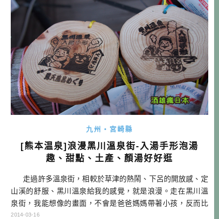
九州・宮崎縣
[熊本温泉]浪漫黑川溫泉街-入湯手形泡湯
趣、甜點、土產、顏湯好好逛
走過許多溫泉街，相較於草津的熱鬧、下呂的開放感、定
山溪的舒服、黑川溫泉給我的感覺，就是浪漫。走在黑川溫
泉街，我能想像的畫面，不會是爸爸媽媽帶著小孩，反而比
較像是夫妻情侶、或是女孩子跟閨中密友會去的地方。實際
2014-03-16