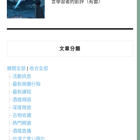
言學習者的影評（有雷）
文章分類
展開全部
|
收合全部
活動訊息
最新揪團行程
最新課程
酒雄頻道
深度微旅
古物收藏
熱門精選
酒雄直播
台湾で食い倒れ