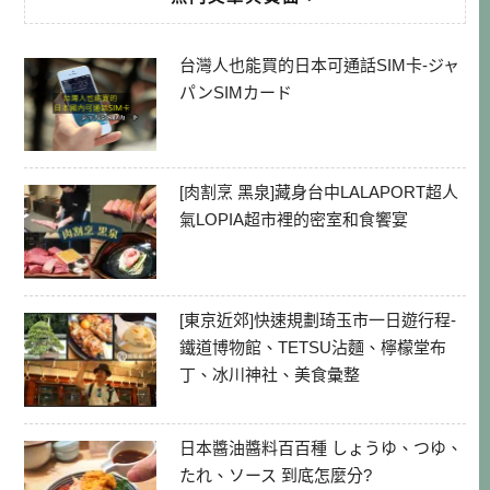
台灣人也能買的日本可通話SIM卡-ジャ
パンSIMカード
[肉割烹 黑泉]藏身台中LALAPORT超人
氣LOPIA超市裡的密室和食饗宴
[東京近郊]快速規劃琦玉市一日遊行程-
鐵道博物館、TETSU沾麵、檸檬堂布
丁、冰川神社、美食彙整
日本醬油醬料百百種 しょうゆ、つゆ、
たれ、ソース 到底怎麼分?