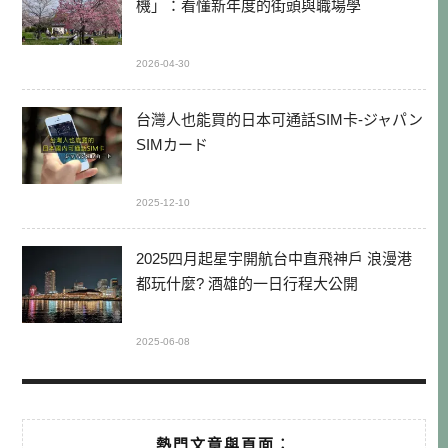
機」：看懂新年度的街頭與職場學
2026-04-30
台灣人也能買的日本可通話SIM卡-ジャパン
SIMカード
2025-12-10
2025四月起星宇開航台中直飛神戶 浪漫港
都玩什麼? 酒雄的一日行程大公開
2025-06-08
熱門文章與頁面︰