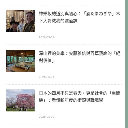
神樂坂的道別與初心：「酒たまねぎや」木
下大哥教我的選酒課
2026-05-01
深山裡的美學：安藤雅信與百草藝廊的「絕
對價值」
2026-05-01
日本的四月不只是春天，更是社會的「重開
機」：看懂新年度的街頭與職場學
2026-04-30