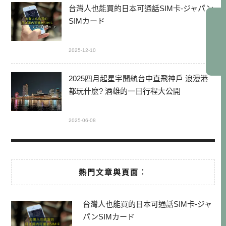
台灣人也能買的日本可通話SIM卡-ジャパン
SIMカード
2025-12-10
2025四月起星宇開航台中直飛神戶 浪漫港
都玩什麼? 酒雄的一日行程大公開
2025-06-08
熱門文章與頁面︰
台灣人也能買的日本可通話SIM卡-ジャ
パンSIMカード