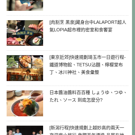
[肉割烹 黑泉]藏身台中LALAPORT超人
氣LOPIA超市裡的密室和食饗宴
[東京近郊]快速規劃琦玉市一日遊行程-
鐵道博物館、TETSU沾麵、檸檬堂布
丁、冰川神社、美食彙整
日本醬油醬料百百種 しょうゆ、つゆ、
たれ、ソース 到底怎麼分?
[新潟行程]快速規劃上越妙高的兩天一