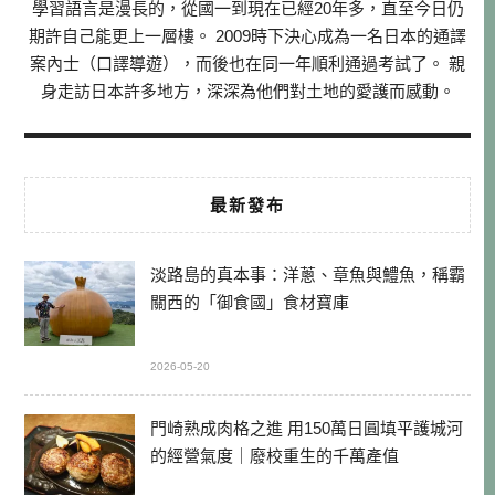
學習語言是漫長的，從國一到現在已經20年多，直至今日仍
期許自己能更上一層樓。 2009時下決心成為一名日本的通譯
案內士（口譯導遊），而後也在同一年順利通過考試了。 親
身走訪日本許多地方，深深為他們對土地的愛護而感動。
最新發布
淡路島的真本事：洋蔥、章魚與鱧魚，稱霸
關西的「御食國」食材寶庫
2026-05-20
門崎熟成肉格之進 用150萬日圓填平護城河
的經營氣度｜廢校重生的千萬產值