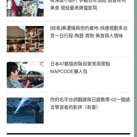
夜深度小旅行 參觀百年酒造 品嘗在地
美食 現役最老牌電影院
[岐阜]美濃燒與他的產地-快速規劃多治
見一日行程-陶藝 買物 美食與人情味
日本47都道府縣自駕常用景點
MAPCODE懶人包
你的名字台詞翻譯與日語教學-02一個語
言學習者的影評（有雷）