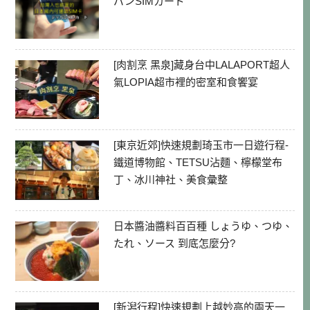
パンSIMカード
[肉割烹 黑泉]藏身台中LALAPORT超人
氣LOPIA超市裡的密室和食饗宴
[東京近郊]快速規劃琦玉市一日遊行程-
鐵道博物館、TETSU沾麵、檸檬堂布
丁、冰川神社、美食彙整
日本醬油醬料百百種 しょうゆ、つゆ、
たれ、ソース 到底怎麼分?
[新潟行程]快速規劃上越妙高的兩天一