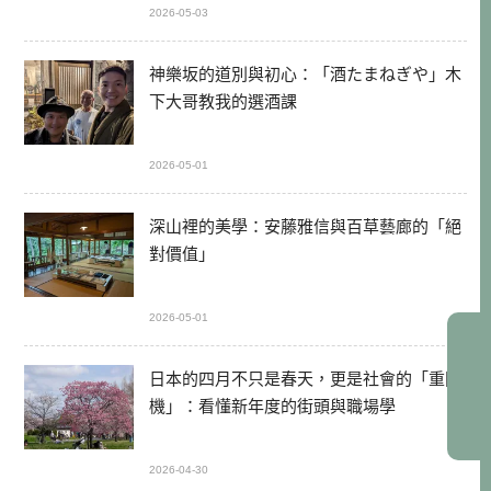
2026-05-03
神樂坂的道別與初心：「酒たまねぎや」木
下大哥教我的選酒課
2026-05-01
深山裡的美學：安藤雅信與百草藝廊的「絕
對價值」
2026-05-01
日本的四月不只是春天，更是社會的「重開
機」：看懂新年度的街頭與職場學
2026-04-30