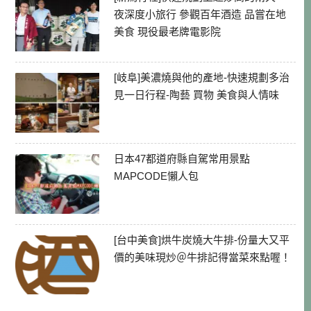
夜深度小旅行 參觀百年酒造 品嘗在地
美食 現役最老牌電影院
[岐阜]美濃燒與他的產地-快速規劃多治
見一日行程-陶藝 買物 美食與人情味
日本47都道府縣自駕常用景點
MAPCODE懶人包
[台中美食]烘牛炭燒大牛排-份量大又平
價的美味現炒＠牛排記得當菜來點喔！