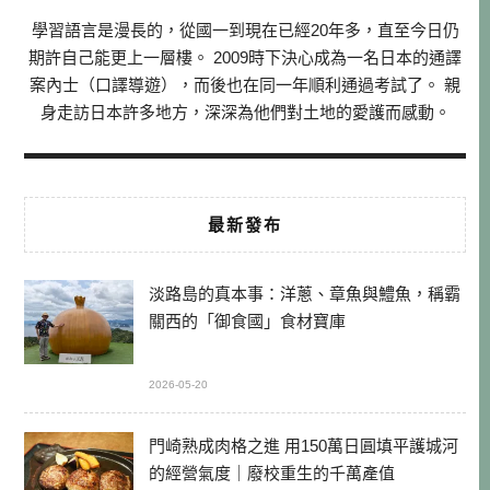
學習語言是漫長的，從國一到現在已經20年多，直至今日仍
期許自己能更上一層樓。 2009時下決心成為一名日本的通譯
案內士（口譯導遊），而後也在同一年順利通過考試了。 親
身走訪日本許多地方，深深為他們對土地的愛護而感動。
最新發布
淡路島的真本事：洋蔥、章魚與鱧魚，稱霸
關西的「御食國」食材寶庫
2026-05-20
門崎熟成肉格之進 用150萬日圓填平護城河
的經營氣度｜廢校重生的千萬產值