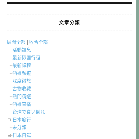
文章分類
展開全部
|
收合全部
活動訊息
最新揪團行程
最新課程
酒雄頻道
深度微旅
古物收藏
熱門精選
酒雄直播
台湾で食い倒れ
日本旅行
未分類
日本自駕