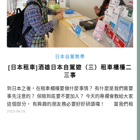
日本自駕教學
[日本租車]酒雄日本自駕遊（三）租車櫃檯二
三事
到日本之後，在租車櫃檯要做什麼事情？ 有什麼是我們需要
事先注意的？ 保險到底要不要加入？ 今天的專欄會教給大家
這個部分， 有興趣的朋友務必要好好研讀囉！ 當我們租
好車子，請準時前往租車的櫃檯，萬一無聯絡晚到的話，有
2013-06-26
可能租車公司會視為無故不到，而取消訂單，這倒是還好，
因為還是租得到。但如果租車公司把車子租給別人，那可能
我們就欲哭無淚了。基本上因為租車大部分都沒有事先付