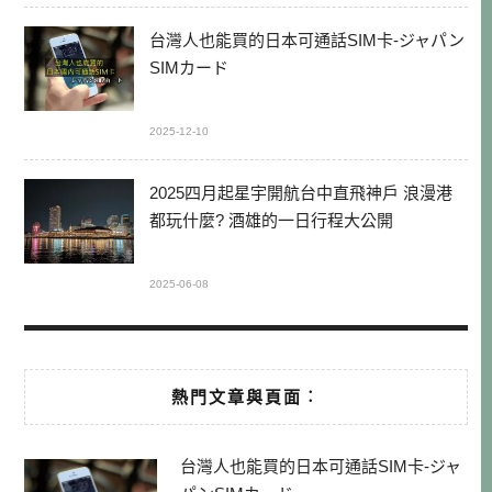
台灣人也能買的日本可通話SIM卡-ジャパン
SIMカード
2025-12-10
2025四月起星宇開航台中直飛神戶 浪漫港
都玩什麼? 酒雄的一日行程大公開
2025-06-08
熱門文章與頁面︰
台灣人也能買的日本可通話SIM卡-ジャ