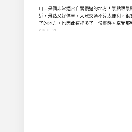
山口是個非常適合自駕慢遊的地方！景點跟景
近，景點又好停車，大眾交通不算太便利，很
了的地方，也因此這裡多了一份寧靜。享受那
旁人影響的悠然自得，或許景點沒有那麼知名
2018-03-29
鬆的感覺，無可取代。 四天三夜山口自駕遊行程 
1：→福岡機場→下關唐戶市場→BAGDAD CA
福德稻荷神社→川棚温泉交流中心「川棚の社
棚のクスの森→元祖瓦そば たかせ本館→住宿:
ランドホテル […]…