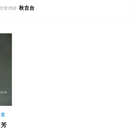
秋吉台
遊覽標籤
自駕
秋芳