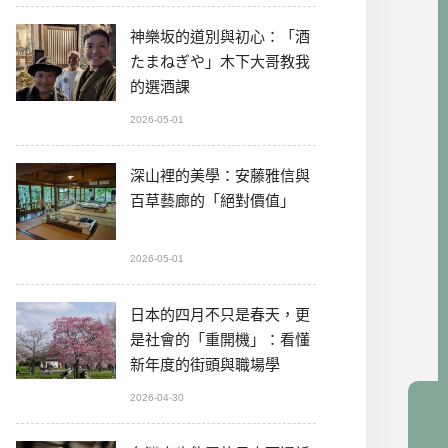
神樂坂的道別與初心：「酒
たまねぎや」木下大哥教我
的選酒課
2026-05-01
深山裡的美學：安藤雅信與
百草藝廊的「絕對價值」
2026-05-01
日本的四月不只是春天，更
是社會的「重開機」：看懂
新年度的街頭與職場學
2026-04-30