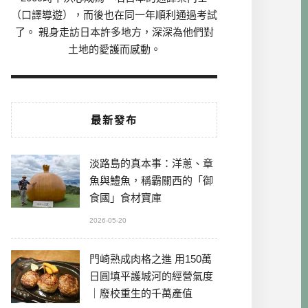
（口譯導遊），而後也在同一年順利通過考試
了。 親身走訪日本許多地方，深深為他們對
土地的愛護而感動。
最新發布
淡路島的真本事：洋蔥、章
魚與鱧魚，稱霸關西的「御
食國」食材寶庫
2026-05-20
門崎熟成肉格之進 用150萬
日圓填平護城河的經營氣度
｜廢校重生的千萬產值