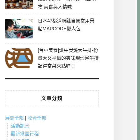
物 美食與人情味
日本47都道府縣自駕常用景
點MAPCODE懶人包
[台中美食]烘牛炭燒大牛排-份
量大又平價的美味現炒＠牛排
記得當菜來點喔！
文章分類
展開全部
|
收合全部
活動訊息
最新揪團行程