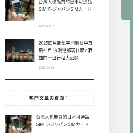
台灣人也能買的日本可通話
SIM卡-ジャパンSIMカード
2025-12-10
2025四月起星宇開航台中直
飛神戶 浪漫港都玩什麼? 酒
雄的一日行程大公開
2025-06-08
熱門文章與頁面︰
台灣人也能買的日本可通話
SIM卡-ジャパンSIMカード