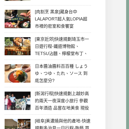
[肉割烹 黑泉]藏身台中
LALAPORT超人氣LOPIA超
市裡的密室和食饗宴
[東京近郊]快速規劃琦玉市一
日遊行程-鐵道博物館、
TETSU沾麵、檸檬堂布丁、
冰川神社、美食彙整
日本醬油醬料百百種 しょう
ゆ、つゆ、たれ、ソース 到
底怎麼分?
[新潟行程]快速規劃上越妙高
的兩天一夜深度小旅行 參觀
百年酒造 品嘗在地美食 現役
最老牌電影院
[岐阜]美濃燒與他的產地-快速
規劃多治見一日行程-陶藝 買