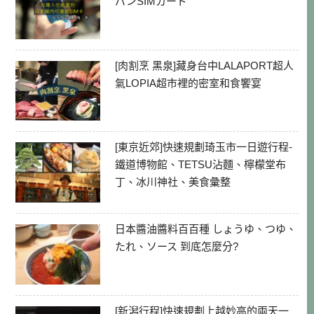
パンSIMカード
[肉割烹 黑泉]藏身台中LALAPORT超人
氣LOPIA超市裡的密室和食饗宴
[東京近郊]快速規劃琦玉市一日遊行程-
鐵道博物館、TETSU沾麵、檸檬堂布
丁、冰川神社、美食彙整
日本醬油醬料百百種 しょうゆ、つゆ、
たれ、ソース 到底怎麼分?
[新潟行程]快速規劃上越妙高的兩天一