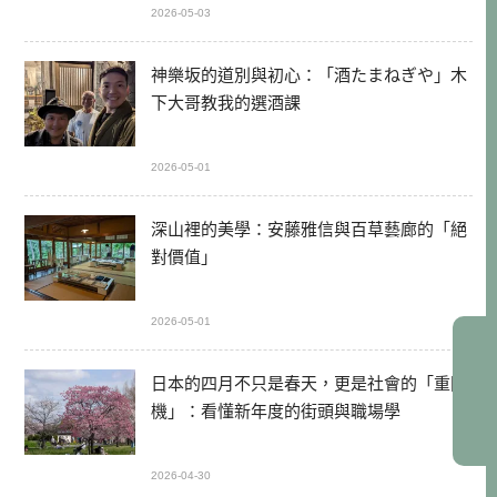
2026-05-03
神樂坂的道別與初心：「酒たまねぎや」木
下大哥教我的選酒課
2026-05-01
深山裡的美學：安藤雅信與百草藝廊的「絕
對價值」
2026-05-01
日本的四月不只是春天，更是社會的「重開
機」：看懂新年度的街頭與職場學
2026-04-30