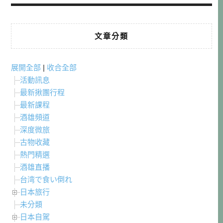
文章分類
展開全部
|
收合全部
活動訊息
最新揪團行程
最新課程
酒雄頻道
深度微旅
古物收藏
熱門精選
酒雄直播
台湾で食い倒れ
日本旅行
未分類
日本自駕