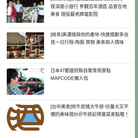
夜深度小旅行 參觀百年酒造 品嘗在地
美食 現役最老牌電影院
[岐阜]美濃燒與他的產地-快速規劃多治
見一日行程-陶藝 買物 美食與人情味
日本47都道府縣自駕常用景點
MAPCODE懶人包
[台中美食]烘牛炭燒大牛排-份量大又平
價的美味現炒＠牛排記得當菜來點喔！