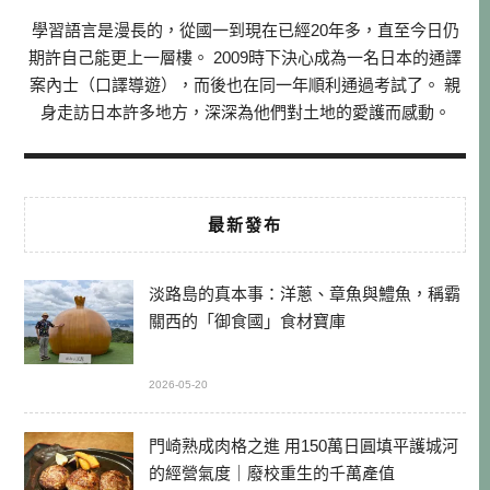
學習語言是漫長的，從國一到現在已經20年多，直至今日仍
期許自己能更上一層樓。 2009時下決心成為一名日本的通譯
案內士（口譯導遊），而後也在同一年順利通過考試了。 親
身走訪日本許多地方，深深為他們對土地的愛護而感動。
最新發布
淡路島的真本事：洋蔥、章魚與鱧魚，稱霸
關西的「御食國」食材寶庫
2026-05-20
門崎熟成肉格之進 用150萬日圓填平護城河
的經營氣度｜廢校重生的千萬產值