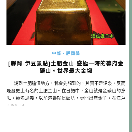
中部・靜岡縣
[靜岡-伊豆景點]土肥金山-盛極一時的幕府金
礦山。世界最大金塊
說到土肥這個地方，我會先想到的，其實不是溫泉，反而
是歷史上有名的土肥金山。在日語中，金山就是金礦山的意
思。顧名思義，以前這邊就是礦坑，專門出產金子。在江戶
時代，只要出產金子的地方，就是天領（幕府直接管理的地
2015-01-13
方）。所以伊豆土肥這邊自然也受到幕府的保護，因為金子
出產量相當多，大大支持了幕府的財政，所以這裡也曾經是
非常繁榮的掏金聚落，但隨著產量逐漸減少，人潮也 […]…