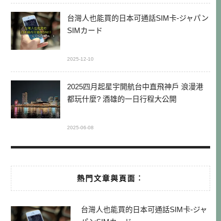
台灣人也能買的日本可通話SIM卡-ジャパン
SIMカード
2025-12-10
2025四月起星宇開航台中直飛神戶 浪漫港
都玩什麼? 酒雄的一日行程大公開
2025-06-08
熱門文章與頁面︰
台灣人也能買的日本可通話SIM卡-ジャ