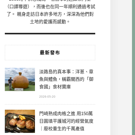
（口譯導遊），而後也在同一年順利通過考試
了。 親身走訪日本許多地方，深深為他們對
土地的愛護而感動。
最新發布
淡路島的真本事：洋蔥、章
魚與鱧魚，稱霸關西的「御
食國」食材寶庫
2026-05-20
門崎熟成肉格之進 用150萬
日圓填平護城河的經營氣度
｜廢校重生的千萬產值