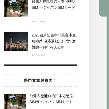
台灣人也能買的日本可通話
SIM卡-ジャパンSIMカード
2025-12-10
2025四月起星宇開航台中直
飛神戶 浪漫港都玩什麼? 酒
雄的一日行程大公開
2025-06-08
熱門文章與頁面︰
台灣人也能買的日本可通話
SIM卡-ジャパンSIMカード