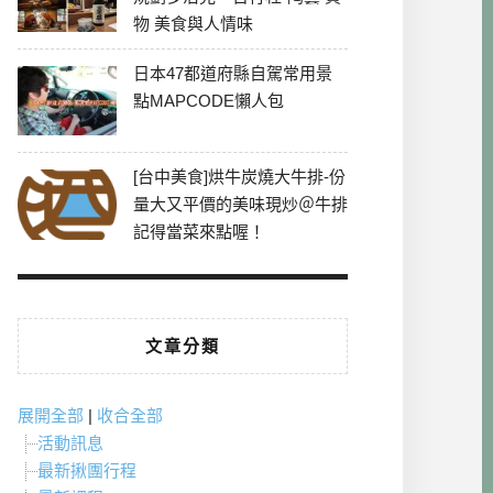
物 美食與人情味
日本47都道府縣自駕常用景
點MAPCODE懶人包
[台中美食]烘牛炭燒大牛排-份
量大又平價的美味現炒＠牛排
記得當菜來點喔！
文章分類
展開全部
|
收合全部
活動訊息
最新揪團行程