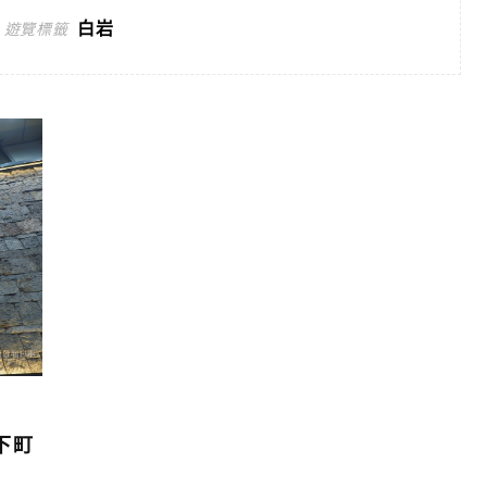
白岩
遊覽標籤
下町