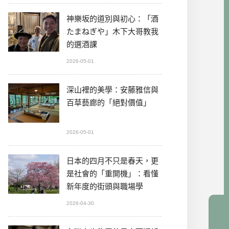
神樂坂的道別與初心：「酒
たまねぎや」木下大哥教我
的選酒課
2026-05-01
深山裡的美學：安藤雅信與
百草藝廊的「絕對價值」
2026-05-01
日本的四月不只是春天，更
是社會的「重開機」：看懂
新年度的街頭與職場學
2026-04-30