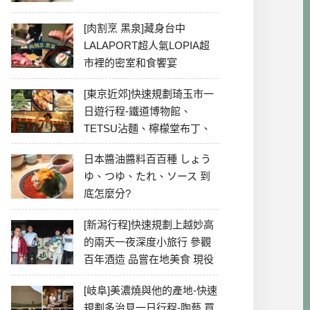
[肉割烹 黑泉]藏身台中
LALAPORT超人氣LOPIA超
市裡的密室和食饗宴
[東京近郊]快速規劃琦玉市一
日遊行程-鐵道博物館、
TETSU沾麵、檸檬堂布丁、
冰川神社、美食彙整
日本醬油醬料百百種 しょう
ゆ、つゆ、たれ、ソース 到
底怎麼分?
[新潟行程]快速規劃上越妙高
的兩天一夜深度小旅行 參觀
百年酒造 品嘗在地美食 現役
最老牌電影院
[岐阜]美濃燒與他的產地-快速
規劃多治見一日行程-陶藝 買