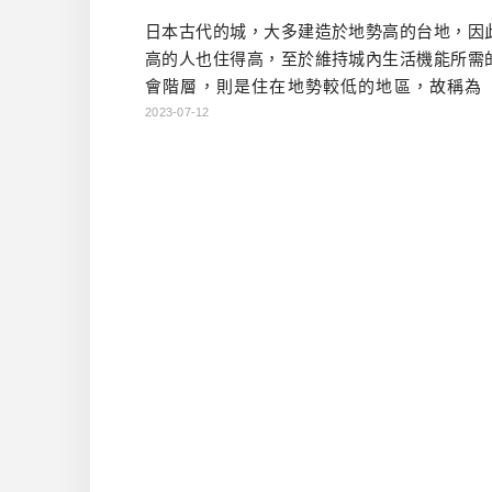
日本古代的城，大多建造於地勢高的台地，因
高的人也住得高，至於維持城內生活機能所需
會階層，則是住在地勢較低的地區，故稱為
町」，也簡稱為「下町」。下町總是非常熱鬧
2023-07-12
各樣的店鋪匯聚，充滿朝氣。說到江戶城（東
別度最高的下町，那當然是「淺草」囉！ 疫情
淺草又回到了過去的風華。就算是平日，風雷
燈籠下，總是滿坑滿谷的遊客在拍照。仔細一
的可以聽到各種不同語言，有種外 […]…