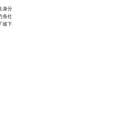
此身分
的各社
「城下
，各式
京）識
過去，
神門的
聽，真