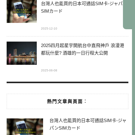
台灣人也能買的日本可通話SIM卡-ジャパン
SIMカード
2025-12-10
2025四月起星宇開航台中直飛神戶 浪漫港
都玩什麼? 酒雄的一日行程大公開
2025-06-08
熱門文章與頁面︰
台灣人也能買的日本可通話SIM卡-ジャ
パンSIMカード