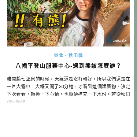
東北・秋田縣
八幡平登山服務中心-遇到熊該怎麼辦？
離開藤七溫泉的時候，天氣還是沒有轉好，所以我們還是在
一片大霧中，大概又開了30分鐘，才看到這個建築物，決定
下次看看，轉換一下心情，也順便補充一下水份。若從秋田
側上八幡平盾狀火山線的話，會先經過這裡的「八幡平登山
2016-09-18
服務中心（八幡平ビジターセンター）」，所以也算是八幡
平的入口之一。登山中心裡用模型展示八幡平的生態與地
形，還有依照季節推出特展，對於山有興趣的朋友，不妨可
以順道在這停留一下喔！ […]…