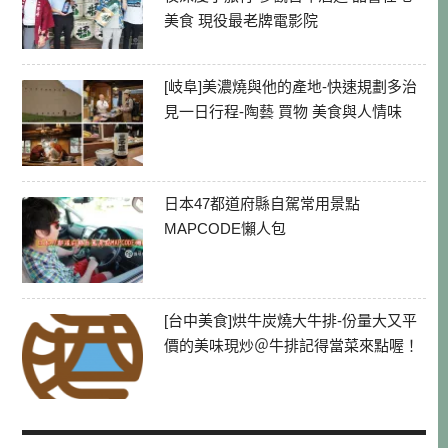
美食 現役最老牌電影院
[岐阜]美濃燒與他的產地-快速規劃多治
見一日行程-陶藝 買物 美食與人情味
日本47都道府縣自駕常用景點
MAPCODE懶人包
[台中美食]烘牛炭燒大牛排-份量大又平
價的美味現炒＠牛排記得當菜來點喔！