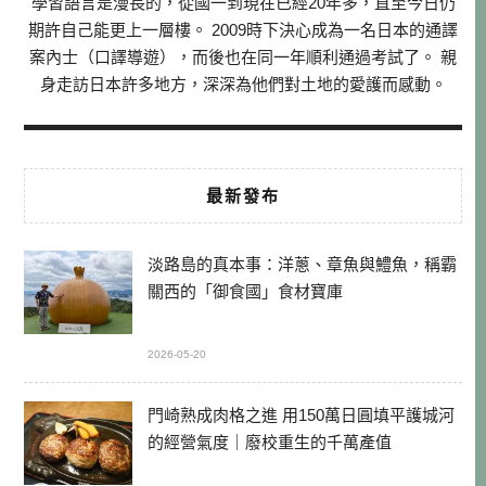
學習語言是漫長的，從國一到現在已經20年多，直至今日仍
期許自己能更上一層樓。 2009時下決心成為一名日本的通譯
案內士（口譯導遊），而後也在同一年順利通過考試了。 親
身走訪日本許多地方，深深為他們對土地的愛護而感動。
最新發布
淡路島的真本事：洋蔥、章魚與鱧魚，稱霸
關西的「御食國」食材寶庫
2026-05-20
門崎熟成肉格之進 用150萬日圓填平護城河
的經營氣度｜廢校重生的千萬產值