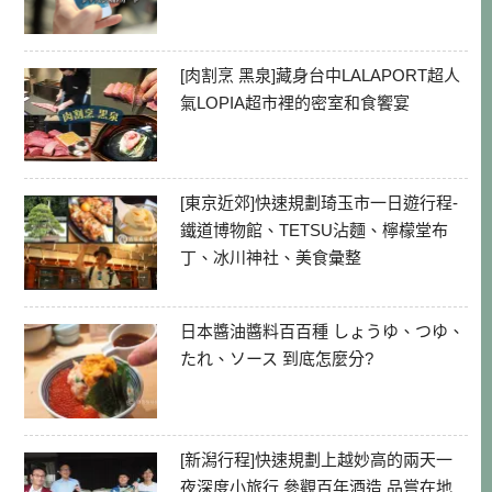
[肉割烹 黑泉]藏身台中LALAPORT超人
氣LOPIA超市裡的密室和食饗宴
[東京近郊]快速規劃琦玉市一日遊行程-
鐵道博物館、TETSU沾麵、檸檬堂布
丁、冰川神社、美食彙整
日本醬油醬料百百種 しょうゆ、つゆ、
たれ、ソース 到底怎麼分?
[新潟行程]快速規劃上越妙高的兩天一
夜深度小旅行 參觀百年酒造 品嘗在地