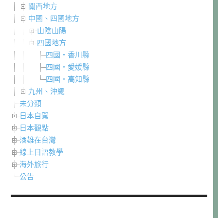
關西地方
中國、四國地方
山陰山陽
四國地方
四國・香川縣
四國・愛媛縣
四國・高知縣
九州、沖繩
未分類
日本自駕
日本觀點
酒雄在台灣
線上日語教學
海外旅行
公告