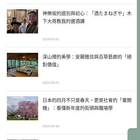
神樂坂的道別與初心：「酒たまねぎや」木
下大哥教我的選酒課
2026-05-01
深山裡的美學：安藤雅信與百草藝廊的「絕
對價值」
2026-05-01
日本的四月不只是春天，更是社會的「重開
機」：看懂新年度的街頭與職場學
2026-04-30