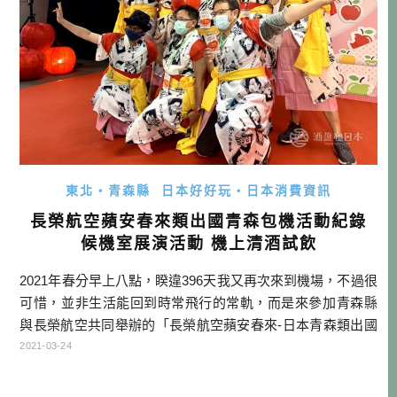
東北・青森縣
日本好好玩・日本消費資訊
長榮航空蘋安春來類出國青森包機活動紀錄
候機室展演活動 機上清酒試飲
2021年春分早上八點，睽違396天我又再次來到機場，不過很
可惜，並非生活能回到時常飛行的常軌，而是來參加青森縣
與長榮航空共同舉辦的「長榮航空蘋安春來-日本青森類出國
包機」活動。一早的松山機場班機，對於住在台中的我來
2021-03-24
說，通常不是一個好選項，因為那代表我要嘛提前一天上台
北，要嘛就是得坐夜巴轉計程車，路途遙遠又舟車勞頓，非