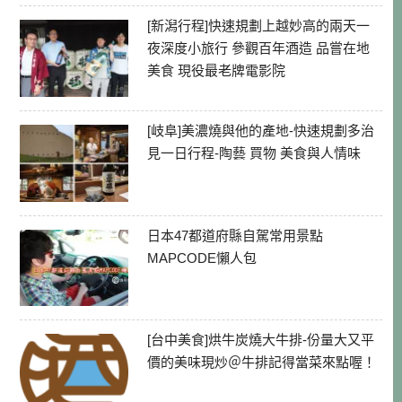
[新潟行程]快速規劃上越妙高的兩天一
夜深度小旅行 參觀百年酒造 品嘗在地
美食 現役最老牌電影院
[岐阜]美濃燒與他的產地-快速規劃多治
見一日行程-陶藝 買物 美食與人情味
日本47都道府縣自駕常用景點
MAPCODE懶人包
[台中美食]烘牛炭燒大牛排-份量大又平
價的美味現炒＠牛排記得當菜來點喔！