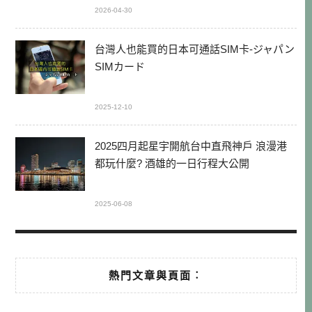
2026-04-30
台灣人也能買的日本可通話SIM卡-ジャパン
SIMカード
2025-12-10
2025四月起星宇開航台中直飛神戶 浪漫港
都玩什麼? 酒雄的一日行程大公開
2025-06-08
熱門文章與頁面︰