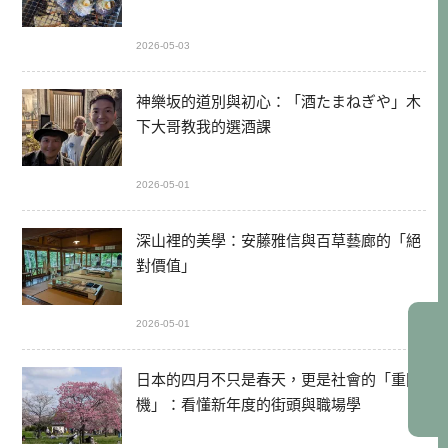
2026-05-03
神樂坂的道別與初心：「酒たまねぎや」木
下大哥教我的選酒課
2026-05-01
深山裡的美學：安藤雅信與百草藝廊的「絕
對價值」
2026-05-01
日本的四月不只是春天，更是社會的「重開
機」：看懂新年度的街頭與職場學