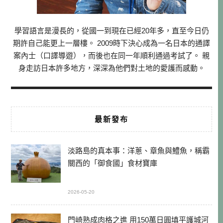
學習語言是漫長的，從國一到現在已經20年多，直至今日仍
期許自己能更上一層樓。 2009時下決心成為一名日本的通譯
案內士（口譯導遊），而後也在同一年順利通過考試了。 親
身走訪日本許多地方，深深為他們對土地的愛護而感動。
最新發布
淡路島的真本事：洋蔥、章魚與鱧魚，稱霸
關西的「御食國」食材寶庫
2026-05-20
門崎熟成肉格之進 用150萬日圓填平護城河