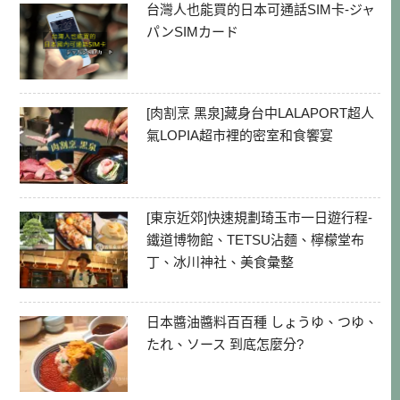
台灣人也能買的日本可通話SIM卡-ジャ
パンSIMカード
[肉割烹 黑泉]藏身台中LALAPORT超人
氣LOPIA超市裡的密室和食饗宴
[東京近郊]快速規劃琦玉市一日遊行程-
鐵道博物館、TETSU沾麵、檸檬堂布
丁、冰川神社、美食彙整
日本醬油醬料百百種 しょうゆ、つゆ、
たれ、ソース 到底怎麼分?