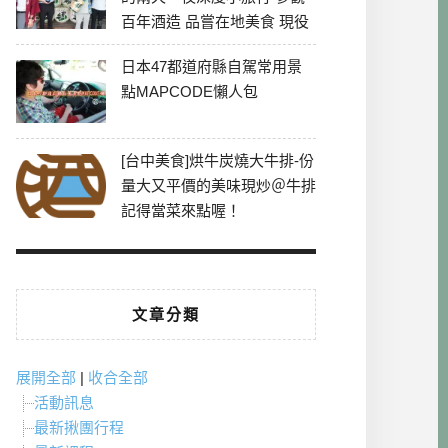
百年酒造 品嘗在地美食 現役
最老牌電影院
日本47都道府縣自駕常用景
點MAPCODE懶人包
[台中美食]烘牛炭燒大牛排-份
量大又平價的美味現炒＠牛排
記得當菜來點喔！
文章分類
展開全部
|
收合全部
活動訊息
最新揪團行程