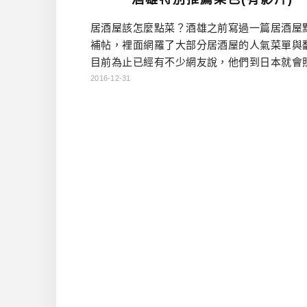
居酒屋該怎麼點菜？酒雄之前寫過一篇居酒屋
補帖，裡面網羅了大部分居酒屋的人氣菜單與
目前為止已經有不少網友說，他們到日本就會
個來點餐。畢竟到日本旅行，沒到居酒屋吃一
2016-12-31
沒有到日本玩的感覺！能幫助到各位，真是
幸！…