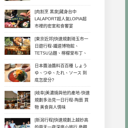
[肉割烹 黑泉]藏身台中
LALAPORT超人氣LOPIA超
市裡的密室和食饗宴
[東京近郊]快速規劃琦玉市一
日遊行程-鐵道博物館、
TETSU沾麵、檸檬堂布丁、
冰川神社、美食彙整
日本醬油醬料百百種 しょう
ゆ、つゆ、たれ、ソース 到
底怎麼分?
[岐阜]美濃燒與他的產地-快速
規劃多治見一日行程-陶藝 買
物 美食與人情味
[新潟行程]快速規劃上越妙高
的兩天一夜深度小旅行 參觀