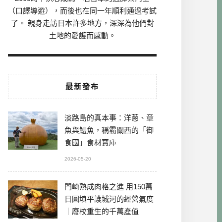
（口譯導遊），而後也在同一年順利通過考試
了。 親身走訪日本許多地方，深深為他們對
土地的愛護而感動。
最新發布
淡路島的真本事：洋蔥、章
魚與鱧魚，稱霸關西的「御
食國」食材寶庫
2026-05-20
門崎熟成肉格之進 用150萬
日圓填平護城河的經營氣度
｜廢校重生的千萬產值