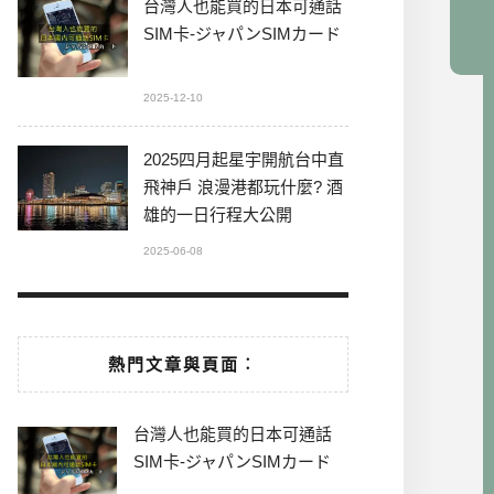
台灣人也能買的日本可通話
SIM卡-ジャパンSIMカード
2025-12-10
2025四月起星宇開航台中直
飛神戶 浪漫港都玩什麼? 酒
雄的一日行程大公開
2025-06-08
熱門文章與頁面︰
台灣人也能買的日本可通話
SIM卡-ジャパンSIMカード