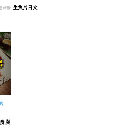
生魚片日文
覽標籤
略
美食與