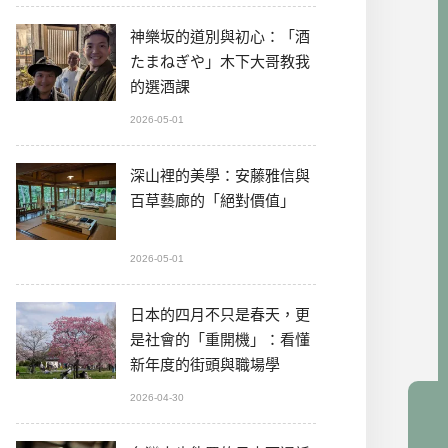
神樂坂的道別與初心：「酒
たまねぎや」木下大哥教我
的選酒課
2026-05-01
深山裡的美學：安藤雅信與
百草藝廊的「絕對價值」
2026-05-01
日本的四月不只是春天，更
是社會的「重開機」：看懂
新年度的街頭與職場學
2026-04-30