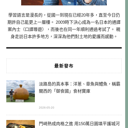
學習語言是漫長的，從國一到現在已經20年多，直至今日仍
期許自己能更上一層樓。 2009時下決心成為一名日本的通譯
案內士（口譯導遊），而後也在同一年順利通過考試了。 親
身走訪日本許多地方，深深為他們對土地的愛護而感動。
最新發布
淡路島的真本事：洋蔥、章魚與鱧魚，稱霸
關西的「御食國」食材寶庫
2026-05-20
門崎熟成肉格之進 用150萬日圓填平護城河