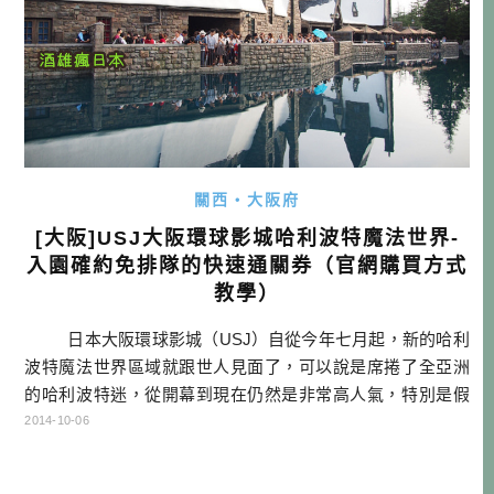
關西・大阪府
[大阪]USJ大阪環球影城哈利波特魔法世界-
入園確約免排隊的快速通關券（官網購買方式
教學）
日本大阪環球影城（USJ）自從今年七月起，新的哈利
波特魔法世界區域就跟世人見面了，可以說是席捲了全亞洲
的哈利波特迷，從開幕到現在仍然是非常高人氣，特別是假
日的話，要進去園區都不是很容易，且如果還要玩哈利波特
2014-10-06
區的遊樂設施，真的得要做好完整的攻略路線，一不小心哪
個環節弄錯，玩遊戲就可能要排上1~2小時。我相信這時很多