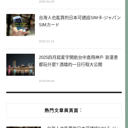
2026-04-30
台灣人也能買的日本可通話SIM卡-ジャパン
SIMカード
2025-12-10
2025四月起星宇開航台中直飛神戶 浪漫港
都玩什麼? 酒雄的一日行程大公開
2025-06-08
熱門文章與頁面︰