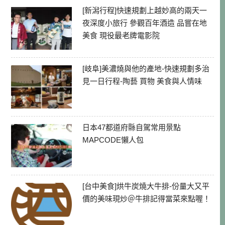
[新潟行程]快速規劃上越妙高的兩天一
夜深度小旅行 參觀百年酒造 品嘗在地
美食 現役最老牌電影院
[岐阜]美濃燒與他的產地-快速規劃多治
見一日行程-陶藝 買物 美食與人情味
日本47都道府縣自駕常用景點
MAPCODE懶人包
[台中美食]烘牛炭燒大牛排-份量大又平
價的美味現炒＠牛排記得當菜來點喔！