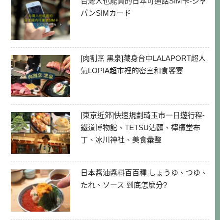
台灣人也能買的日本可通話SIM卡-ジャ
パンSIMカード
[肉割烹 黑泉]藏身台中LALAPORT超人
氣LOPIA超市裡的密室和食饗宴
[東京近郊]快速規劃琦玉市一日遊行程-
鐵道博物館、TETSU沾麵、檸檬堂布
丁、冰川神社、美食彙整
日本醬油醬料百百種 しょうゆ、つゆ、
たれ、ソース 到底怎麼分?