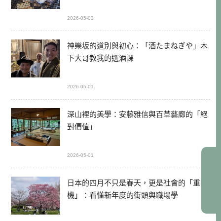
2026-05-03
神樂坂的道別與初心：「酒たまねぎや」木
下大哥教我的選酒課
2026-05-01
深山裡的美學：安藤雅信與百草藝廊的「絕
對價值」
2026-05-01
日本的四月不只是春天，更是社會的「重開
機」：看懂新年度的街頭與職場學