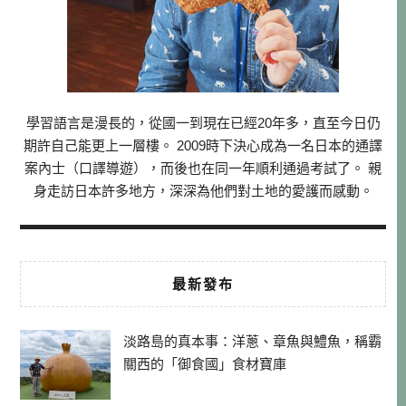
學習語言是漫長的，從國一到現在已經20年多，直至今日仍
期許自己能更上一層樓。 2009時下決心成為一名日本的通譯
案內士（口譯導遊），而後也在同一年順利通過考試了。 親
身走訪日本許多地方，深深為他們對土地的愛護而感動。
最新發布
淡路島的真本事：洋蔥、章魚與鱧魚，稱霸
關西的「御食國」食材寶庫