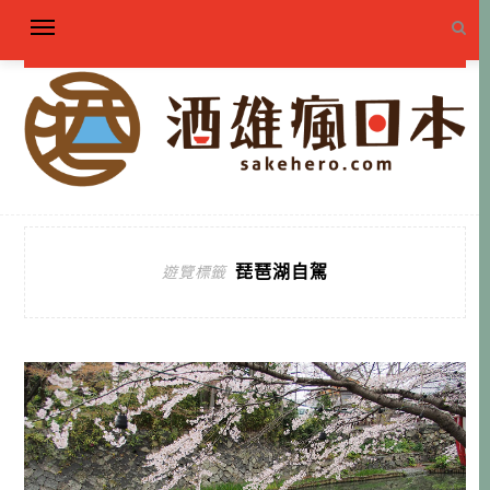
琵琶湖自駕
遊覽標籤