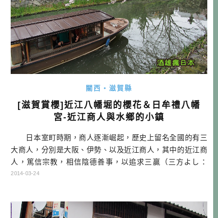
關西・滋賀縣
[滋賀賞櫻]近江八幡堀的櫻花＆日牟禮八幡
宮-近江商人與水鄉的小鎮
日本室町時期，商人逐漸崛起，歷史上留名全國的有三
大商人，分別是大阪、伊勢、以及近江商人，其中的近江商
人，篤信宗教，相信陰德善事，以追求三贏（三方よし：
「売り手よし、買い手よし、世間よし」）為商業準則，不
2014-03-24
少赫赫有名的企業都被認為跟近江商人有所關連，如伊藤
忠、松下電器、toyota、高島屋等。有一部分的近江商人，便
是以近江為據點，發展商業。八幡宮便是他們信仰的中心。