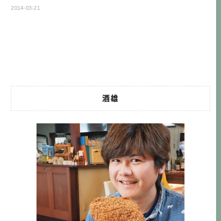
花，我們特地來長濱吃午餐，吃飽了就在長濱這邊逛逛，不
2014-03-21
巧遇到下雨天，還好大手門通的商店街，是有頂棚的，下雨
天也能走走逛逛。 黑壁廣場其實早在江戶時代就是此地
城鎮的中心，但隨著時代變遷以及商業中心轉移而逐漸黯
淡，正在鎮上的洋風建築就要面臨拆遷 […]…
酒雄