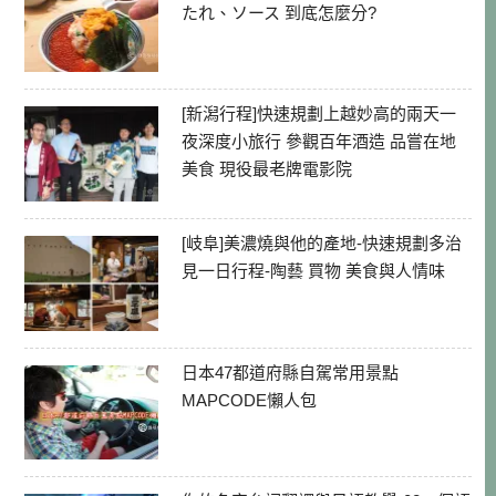
たれ、ソース 到底怎麼分?
[新潟行程]快速規劃上越妙高的兩天一
夜深度小旅行 參觀百年酒造 品嘗在地
美食 現役最老牌電影院
[岐阜]美濃燒與他的產地-快速規劃多治
見一日行程-陶藝 買物 美食與人情味
日本47都道府縣自駕常用景點
MAPCODE懶人包