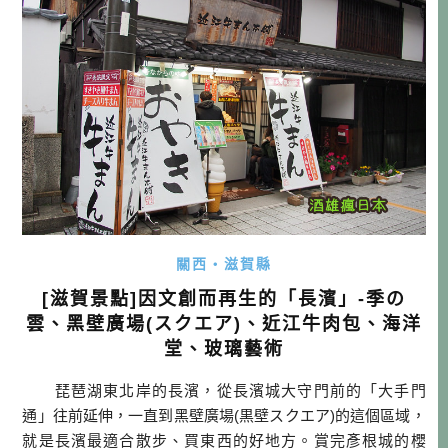
近江八幡原 […]…
關西・滋賀縣
[滋賀景點]因文創而再生的「長濱」-季の
雲、黑壁廣場(スクエア)、近江牛肉包、海洋
堂、玻璃藝術
琵琶湖東北岸的長濱，從長濱城大守門前的「大手門
通」往前延伸，一直到黑壁廣場(黒壁スクエア)的這個區域，
就是長濱最適合散步、買東西的好地方。賞完彥根城的櫻