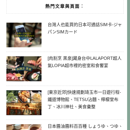
熱門文章與頁面︰
台灣人也能買的日本可通話SIM卡-ジャ
パンSIMカード
[肉割烹 黑泉]藏身台中LALAPORT超人
氣LOPIA超市裡的密室和食饗宴
[東京近郊]快速規劃琦玉市一日遊行程-
鐵道博物館、TETSU沾麵、檸檬堂布
丁、冰川神社、美食彙整
日本醬油醬料百百種 しょうゆ、つゆ、