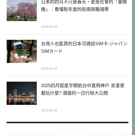
日本的四月不只是春天，更是社會的「重開
機」：看懂新年度的街頭與職場學
2026-04-30
台灣人也能買的日本可通話SIM卡-ジャパン
SIMカード
2025-12-10
2025四月起星宇開航台中直飛神戶 浪漫港
都玩什麼? 酒雄的一日行程大公開
2025-06-08