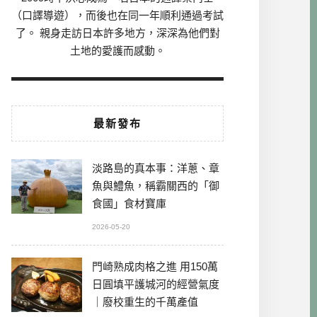
（口譯導遊），而後也在同一年順利通過考試
了。 親身走訪日本許多地方，深深為他們對
土地的愛護而感動。
最新發布
淡路島的真本事：洋蔥、章
魚與鱧魚，稱霸關西的「御
食國」食材寶庫
2026-05-20
門崎熟成肉格之進 用150萬
日圓填平護城河的經營氣度
｜廢校重生的千萬產值