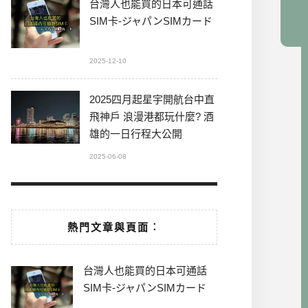
台灣人也能買的日本可通話
SIM卡-ジャパンSIMカード
2025-12-10
2025四月起星宇開航台中直
飛神戶 浪漫港都玩什麼? 酒
雄的一日行程大公開
2025-06-08
熱門文章與頁面︰
台灣人也能買的日本可通話
SIM卡-ジャパンSIMカード