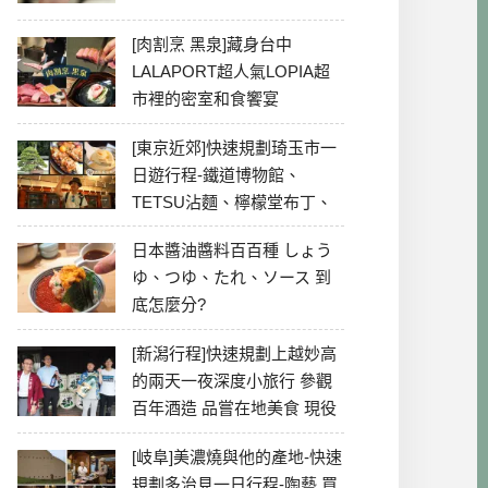
[肉割烹 黑泉]藏身台中
LALAPORT超人氣LOPIA超
市裡的密室和食饗宴
[東京近郊]快速規劃琦玉市一
日遊行程-鐵道博物館、
TETSU沾麵、檸檬堂布丁、
冰川神社、美食彙整
日本醬油醬料百百種 しょう
ゆ、つゆ、たれ、ソース 到
底怎麼分?
[新潟行程]快速規劃上越妙高
的兩天一夜深度小旅行 參觀
百年酒造 品嘗在地美食 現役
最老牌電影院
[岐阜]美濃燒與他的產地-快速
規劃多治見一日行程-陶藝 買