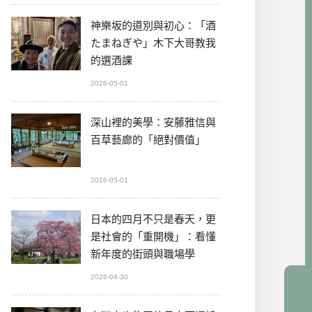
神樂坂的道別與初心：「酒
たまねぎや」木下大哥教我
的選酒課
2026-05-01
深山裡的美學：安藤雅信與
百草藝廊的「絕對價值」
2026-05-01
日本的四月不只是春天，更
是社會的「重開機」：看懂
新年度的街頭與職場學
2026-04-30