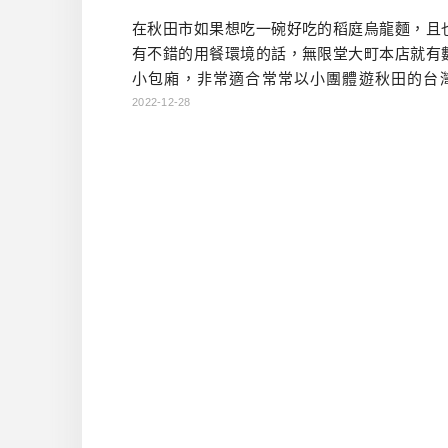
在秋田市如果想吃一碗好吃的稻庭烏龍麵，且
有不錯的用餐環境的話，無限堂大町本店就有
小包廂，非常適合常常以小團體遊秋田的台
哦！ 無限堂大町本店資訊 無限堂 大町本店 官
2022-12-28
秋田県秋田市大町1-3-2 TEL: 018-863-0008 
午餐 11：00～14：00(Lo 13:45) 晚餐 17：00
0(Lo 21：30) 不定休 有專用停車場 稻庭烏龍麵 