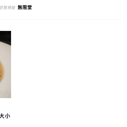
無限堂
遊覽標籤
種大小