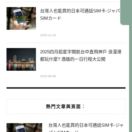
台灣人也能買的日本可通話SIM卡-ジャパン
SIMカード
2025-12-10
2025四月起星宇開航台中直飛神戶 浪漫港
都玩什麼? 酒雄的一日行程大公開
2025-06-08
熱門文章與頁面︰
台灣人也能買的日本可通話SIM卡-ジャ