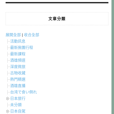
文章分類
展開全部
|
收合全部
活動訊息
最新揪團行程
最新課程
酒雄頻道
深度微旅
古物收藏
熱門精選
酒雄直播
台湾で食い倒れ
日本旅行
未分類
日本自駕