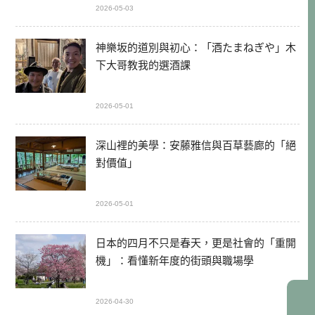
2026-05-03
神樂坂的道別與初心：「酒たまねぎや」木
下大哥教我的選酒課
2026-05-01
深山裡的美學：安藤雅信與百草藝廊的「絕
對價值」
2026-05-01
日本的四月不只是春天，更是社會的「重開
機」：看懂新年度的街頭與職場學
2026-04-30