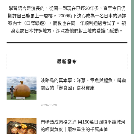
學習語言是漫長的，從國一到現在已經20年多，直至今日仍
期許自己能更上一層樓。 2009時下決心成為一名日本的通譯
案內士（口譯導遊），而後也在同一年順利通過考試了。 親
身走訪日本許多地方，深深為他們對土地的愛護而感動。
最新發布
淡路島的真本事：洋蔥、章魚與鱧魚，稱霸
關西的「御食國」食材寶庫
2026-05-20
門崎熟成肉格之進 用150萬日圓填平護城河
的經營氣度｜廢校重生的千萬產值