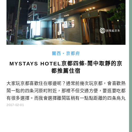
關西・京都府
MYSTAYS HOTEL京都四條-鬧中取靜的京
都推薦住宿
大家玩京都喜歡住在哪邊呢？通常前幾次玩京都，會喜歡熱
鬧一點的四条河原町附近，那裡不但交通方便，要逛要吃都
有很多選擇。而我會選擇離鬧區稍有一點點距離的四条烏丸
附近！…
2017-02-01