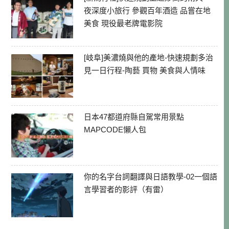
夜深度小旅行 參觀百年酒造 品嘗在地
美食 現役最老牌電影院
[岐阜]美濃燒與他的產地-快速規劃多治
見一日行程-陶藝 買物 美食與人情味
日本47都道府縣自駕常用景點
MAPCODE懶人包
你的名字台詞翻譯與日語教學-02一個語
言學習者的影評（有雷）