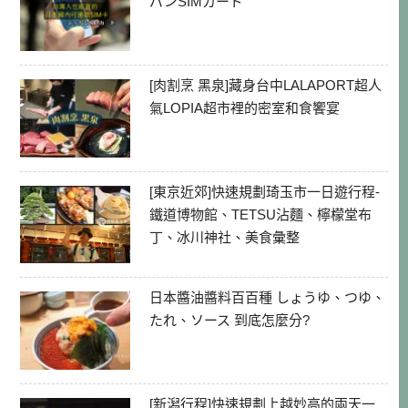
パンSIMカード
[肉割烹 黑泉]藏身台中LALAPORT超人
氣LOPIA超市裡的密室和食饗宴
[東京近郊]快速規劃琦玉市一日遊行程-
鐵道博物館、TETSU沾麵、檸檬堂布
丁、冰川神社、美食彙整
日本醬油醬料百百種 しょうゆ、つゆ、
たれ、ソース 到底怎麼分?
[新潟行程]快速規劃上越妙高的兩天一