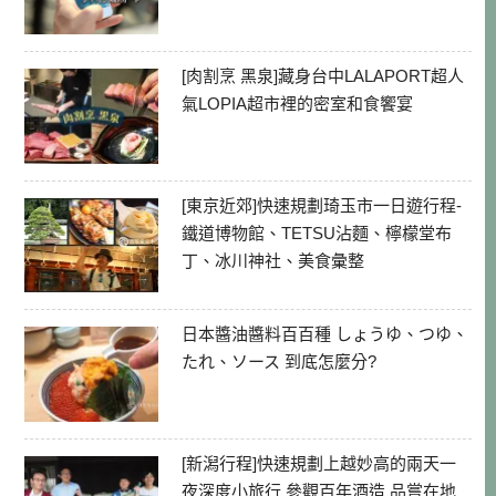
[肉割烹 黑泉]藏身台中LALAPORT超人
氣LOPIA超市裡的密室和食饗宴
[東京近郊]快速規劃琦玉市一日遊行程-
鐵道博物館、TETSU沾麵、檸檬堂布
丁、冰川神社、美食彙整
日本醬油醬料百百種 しょうゆ、つゆ、
たれ、ソース 到底怎麼分?
[新潟行程]快速規劃上越妙高的兩天一
夜深度小旅行 參觀百年酒造 品嘗在地