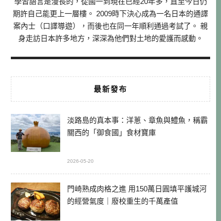
學習語言是漫長的，從國一到現在已經20年多，直至今日仍
期許自己能更上一層樓。 2009時下決心成為一名日本的通譯
案內士（口譯導遊），而後也在同一年順利通過考試了。 親
身走訪日本許多地方，深深為他們對土地的愛護而感動。
最新發布
淡路島的真本事：洋蔥、章魚與鱧魚，稱霸
關西的「御食國」食材寶庫
2026-05-20
門崎熟成肉格之進 用150萬日圓填平護城河
的經營氣度｜廢校重生的千萬產值