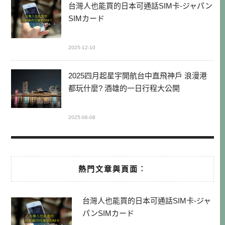
台灣人也能買的日本可通話SIM卡-ジャパン
SIMカード
2025-12-10
2025四月起星宇開航台中直飛神戶 浪漫港
都玩什麼? 酒雄的一日行程大公開
2025-06-08
熱門文章與頁面︰
台灣人也能買的日本可通話SIM卡-ジャ
パンSIMカード