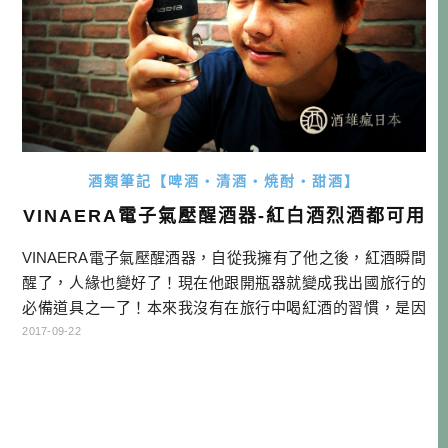
酒類筆記【啤酒・清酒・焼酎・甜酒】
VINAERA電子氣壓醒酒器-紅白酒烈酒都可用
VINAERA電子氣壓醒酒器，自從我擁有了他之後，紅酒瞬間
醒了，人緣也變好了！現在他跟開瓶器就變成我出國旅行的
必備道具之一了！本來我沒有在旅行中喝紅酒的習慣，是因
為要等醒酒時間太麻煩，但現在全部不一樣了！（心中吶喊
2017-09-22
～） 既然名字叫做酒雄，當然對於各種酒類都小有接觸，不
過旅行中通常還是以清酒、啤酒為主，日本雖然也有不少很
棒的國產紅酒，且進口紅酒價位也不貴，不過每次都是因為
要等醒酒太麻煩，就只好作罷 […]…