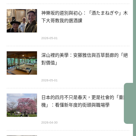
神樂坂的道別與初心：「酒たまねぎや」木
下大哥教我的選酒課
2026-05-01
深山裡的美學：安藤雅信與百草藝廊的「絕
對價值」
2026-05-01
日本的四月不只是春天，更是社會的「重開
機」：看懂新年度的街頭與職場學
2026-04-30