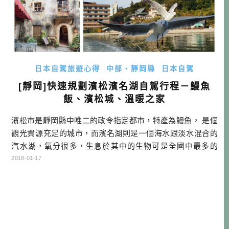
日本自駕旅遊心得
中部・靜岡縣
日本自駕
[靜岡]快速規劃濱松濱名湖自駕行程－鰻魚
飯、濱松城、溫暖之家
濱松市是靜岡縣中唯二的政令指定都市，特產為鰻魚， 是個
觀光資源充足的城市，而濱名湖則是一個海水跟淡水混合的
汽水湖，氧分很多，生息於其中的生物可是全國中最多的
湖。一般人對於此區域還不太熟悉，就讓酒雄帶你玩一次
2018-01-17
囉！ 濱松距離名古屋或靜岡機場都有一段距離，如果想延伸
腳步，不想再玩跟別人一樣的行程，那不妨就安排一趟濱松
市與濱名湖的旅行吧！ 濱松濱名湖兩天一夜建議行程 DAY
1：名古屋中部國際機場→(租車 […]…