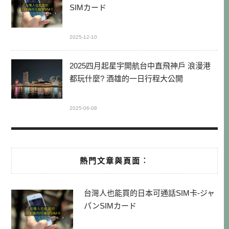
SIMカード
2025-12-10
2025四月起星宇開航台中直飛神戶 浪漫港
都玩什麼? 酒雄的一日行程大公開
2025-06-08
熱門文章與頁面︰
台灣人也能買的日本可通話SIM卡-ジャ
パンSIMカード