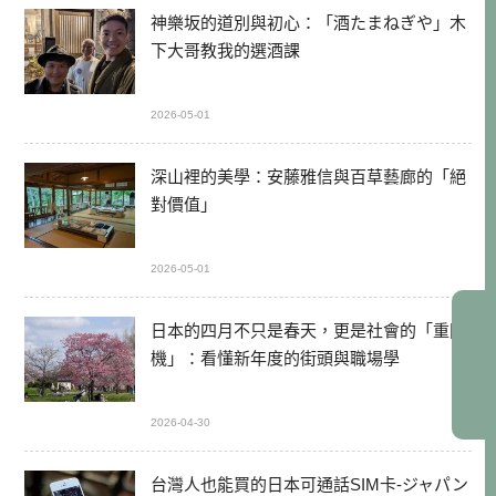
神樂坂的道別與初心：「酒たまねぎや」木
下大哥教我的選酒課
2026-05-01
深山裡的美學：安藤雅信與百草藝廊的「絕
對價值」
2026-05-01
日本的四月不只是春天，更是社會的「重開
機」：看懂新年度的街頭與職場學
2026-04-30
台灣人也能買的日本可通話SIM卡-ジャパン