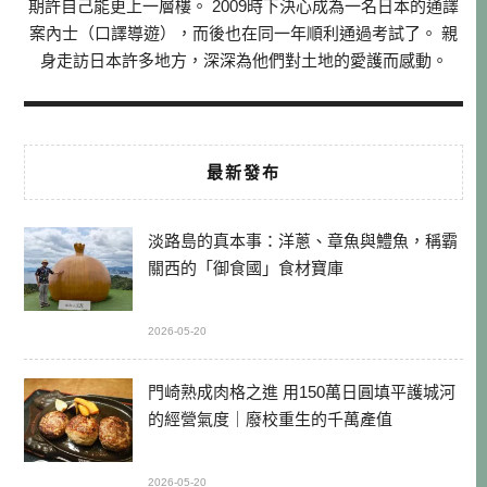
期許自己能更上一層樓。 2009時下決心成為一名日本的通譯
案內士（口譯導遊），而後也在同一年順利通過考試了。 親
身走訪日本許多地方，深深為他們對土地的愛護而感動。
最新發布
淡路島的真本事：洋蔥、章魚與鱧魚，稱霸
關西的「御食國」食材寶庫
2026-05-20
門崎熟成肉格之進 用150萬日圓填平護城河
的經營氣度｜廢校重生的千萬產值
2026-05-20