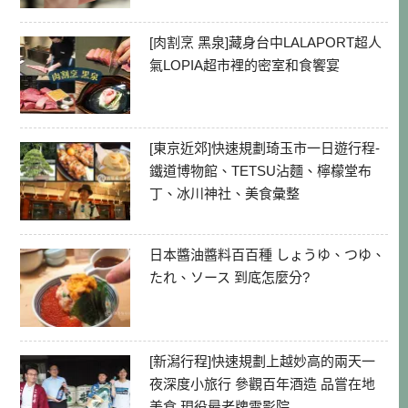
[肉割烹 黑泉]藏身台中LALAPORT超人
氣LOPIA超市裡的密室和食饗宴
[東京近郊]快速規劃琦玉市一日遊行程-
鐵道博物館、TETSU沾麵、檸檬堂布
丁、冰川神社、美食彙整
日本醬油醬料百百種 しょうゆ、つゆ、
たれ、ソース 到底怎麼分?
[新潟行程]快速規劃上越妙高的兩天一
夜深度小旅行 參觀百年酒造 品嘗在地
美食 現役最老牌電影院