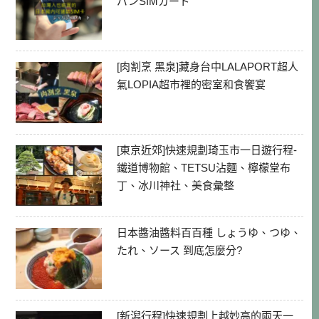
パンSIMカード
[肉割烹 黑泉]藏身台中LALAPORT超人
氣LOPIA超市裡的密室和食饗宴
[東京近郊]快速規劃琦玉市一日遊行程-
鐵道博物館、TETSU沾麵、檸檬堂布
丁、冰川神社、美食彙整
日本醬油醬料百百種 しょうゆ、つゆ、
たれ、ソース 到底怎麼分?
[新潟行程]快速規劃上越妙高的兩天一