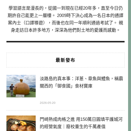
學習語言是漫長的，從國一到現在已經20年多，直至今日仍
期許自己能更上一層樓。 2009時下決心成為一名日本的通譯
案內士（口譯導遊），而後也在同一年順利通過考試了。 親
身走訪日本許多地方，深深為他們對土地的愛護而感動。
最新發布
淡路島的真本事：洋蔥、章魚與鱧魚，稱霸
關西的「御食國」食材寶庫
2026-05-20
門崎熟成肉格之進 用150萬日圓填平護城河
的經營氣度｜廢校重生的千萬產值