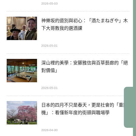
2026-05-03
神樂坂的道別與初心：「酒たまねぎや」木
下大哥教我的選酒課
2026-05-01
深山裡的美學：安藤雅信與百草藝廊的「絕
對價值」
2026-05-01
日本的四月不只是春天，更是社會的「重開
機」：看懂新年度的街頭與職場學
2026-04-30