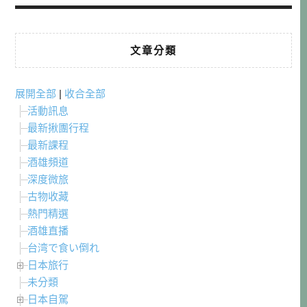
文章分類
展開全部
|
收合全部
活動訊息
最新揪團行程
最新課程
酒雄頻道
深度微旅
古物收藏
熱門精選
酒雄直播
台湾で食い倒れ
日本旅行
未分類
日本自駕