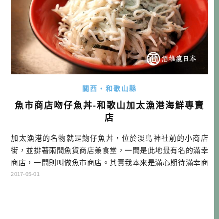
關西・和歌山縣
魚市商店吻仔魚丼-和歌山加太漁港海鮮專賣
店
加太漁港的名物就是魩仔魚丼，位於淡島神社前的小商店
街，並排著兩間魚貨商店兼食堂，一間是此地最有名的滿幸
商店，一間則叫做魚市商店。其實我本來是滿心期待滿幸商
店的，但不巧他剛好就沒開，明明官網說他沒有公休日的，
2017-05-01
就只能退而求其次選擇魚市商店了。魚市商店一樣有賣吻仔
魚丼，此外也有很多炭烤海鮮、或是煮貝類，我們就隨意點
了一桌菜，來好好補充從關空一路開車過來流失的體力！…