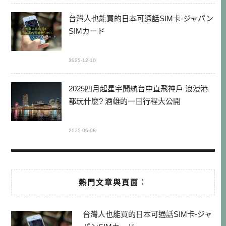
台灣人也能買的日本可通話SIM卡-ジャパン
SIMカード
2025-12-10
2025四月起星宇開航台中直飛神戶 浪漫港
都玩什麼? 酒雄的一日行程大公開
2025-06-08
熱門文章與頁面︰
台灣人也能買的日本可通話SIM卡-ジャ