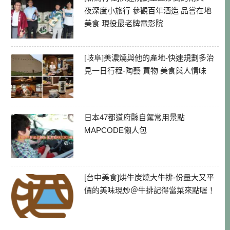
夜深度小旅行 參觀百年酒造 品嘗在地
美食 現役最老牌電影院
[岐阜]美濃燒與他的產地-快速規劃多治
見一日行程-陶藝 買物 美食與人情味
日本47都道府縣自駕常用景點
MAPCODE懶人包
[台中美食]烘牛炭燒大牛排-份量大又平
價的美味現炒＠牛排記得當菜來點喔！