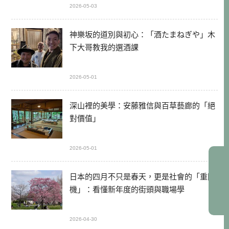
2026-05-03
神樂坂的道別與初心：「酒たまねぎや」木
下大哥教我的選酒課
2026-05-01
深山裡的美學：安藤雅信與百草藝廊的「絕
對價值」
2026-05-01
日本的四月不只是春天，更是社會的「重開
機」：看懂新年度的街頭與職場學
2026-04-30