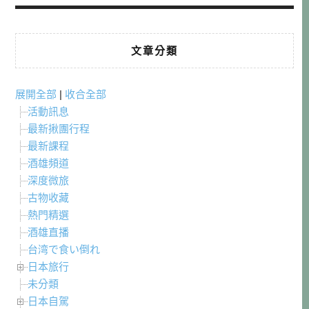
文章分類
展開全部
|
收合全部
活動訊息
最新揪團行程
最新課程
酒雄頻道
深度微旅
古物收藏
熱門精選
酒雄直播
台湾で食い倒れ
日本旅行
未分類
日本自駕