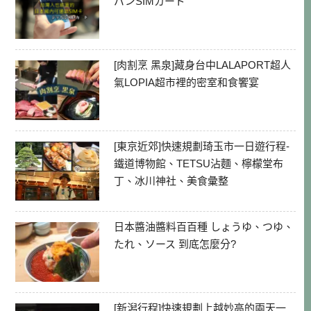
パンSIMカード
[肉割烹 黑泉]藏身台中LALAPORT超人
氣LOPIA超市裡的密室和食饗宴
[東京近郊]快速規劃琦玉市一日遊行程-
鐵道博物館、TETSU沾麵、檸檬堂布
丁、冰川神社、美食彙整
日本醬油醬料百百種 しょうゆ、つゆ、
たれ、ソース 到底怎麼分?
[新潟行程]快速規劃上越妙高的兩天一