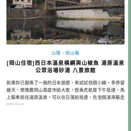
山陽・岡山縣
[岡山住宿]西日本溫泉橫綱與山椒魚 湯原溫泉
公眾浴場砂湯 八景旅館
如果你已厭倦了一般的日本旅遊，來試試找個小鎮，多停留
幾天，想推薦岡山真庭市給大家，搭乘虎航是下午抵達，馬
上驅車前往湯原溫泉，可以在日落前抵達，先泡個湯來驅走
日常生活的疲憊，是不是也挺不錯的呢！ ▲岡山機場全名為
2024-04-10
岡山桃太郎空港 湯原溫泉 湯原溫泉位於日本岡山縣真庭市，
是一個著名的溫泉旅遊地。這裡以其豐富的溫泉資源和美麗
的自然景觀聞名。湯原溫泉的特色之一是露天風呂「砂