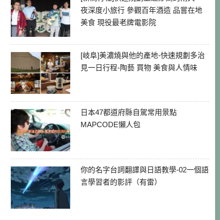
夜深度小旅行 參觀百年酒造 品嘗在地
美食 現役最老牌電影院
[岐阜]美濃燒與他的產地-快速規劃多治
見一日行程-陶藝 買物 美食與人情味
日本47都道府縣自駕常用景點
MAPCODE懶人包
你的名字台詞翻譯與日語教學-02一個語
言學習者的影評（有雷）