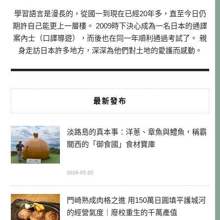
學習語言是漫長的，從國一到現在已經20年多，直至今日仍
期許自己能更上一層樓。 2009時下決心成為一名日本的通譯
案內士（口譯導遊），而後也在同一年順利通過考試了。 親
身走訪日本許多地方，深深為他們對土地的愛護而感動。
最新發布
淡路島的真本事：洋蔥、章魚與鱧魚，稱霸
關西的「御食國」食材寶庫
2026-05-20
門崎熟成肉格之進 用150萬日圓填平護城河
的經營氣度｜廢校重生的千萬產值