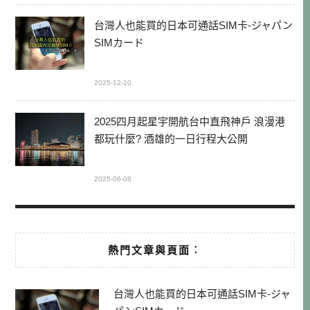
台灣人也能買的日本可通話SIM卡-ジャパン
SIMカード
2025-12-10
2025四月起星宇開航台中直飛神戶 浪漫港
都玩什麼? 酒雄的一日行程大公開
2025-06-08
熱門文章與頁面︰
台灣人也能買的日本可通話SIM卡-ジャ