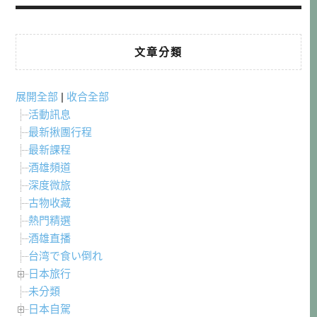
文章分類
展開全部
|
收合全部
活動訊息
最新揪團行程
最新課程
酒雄頻道
深度微旅
古物收藏
熱門精選
酒雄直播
台湾で食い倒れ
日本旅行
未分類
日本自駕