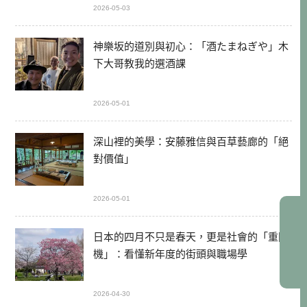
2026-05-03
神樂坂的道別與初心：「酒たまねぎや」木
下大哥教我的選酒課
2026-05-01
深山裡的美學：安藤雅信與百草藝廊的「絕
對價值」
2026-05-01
日本的四月不只是春天，更是社會的「重開
機」：看懂新年度的街頭與職場學
2026-04-30