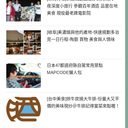
夜深度小旅行 參觀百年酒造 品嘗在地
美食 現役最老牌電影院
[岐阜]美濃燒與他的產地-快速規劃多治
見一日行程-陶藝 買物 美食與人情味
日本47都道府縣自駕常用景點
MAPCODE懶人包
[台中美食]烘牛炭燒大牛排-份量大又平
價的美味現炒＠牛排記得當菜來點喔！