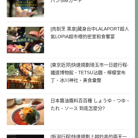
パンSIMカード
[肉割烹 黑泉]藏身台中LALAPORT超人
氣LOPIA超市裡的密室和食饗宴
[東京近郊]快速規劃琦玉市一日遊行程-
鐵道博物館、TETSU沾麵、檸檬堂布
丁、冰川神社、美食彙整
日本醬油醬料百百種 しょうゆ、つゆ、
たれ、ソース 到底怎麼分?
[新潟行程]快速規劃上越妙高的兩天一