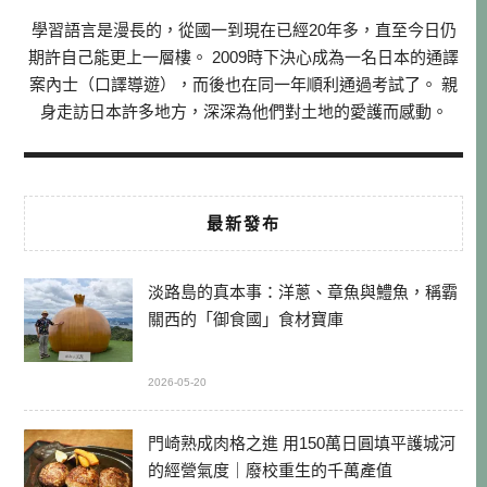
學習語言是漫長的，從國一到現在已經20年多，直至今日仍
期許自己能更上一層樓。 2009時下決心成為一名日本的通譯
案內士（口譯導遊），而後也在同一年順利通過考試了。 親
身走訪日本許多地方，深深為他們對土地的愛護而感動。
最新發布
淡路島的真本事：洋蔥、章魚與鱧魚，稱霸
關西的「御食國」食材寶庫
2026-05-20
門崎熟成肉格之進 用150萬日圓填平護城河
的經營氣度｜廢校重生的千萬產值