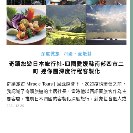
深度微旅
四國・愛媛縣
奇蹟旅遊日本旅行社-四國愛媛縣南部四市二
町 迷你團深度行程客製化
奇蹟旅遊 Miracle Tours | 因緣際會下，2020疫情爆發之前，
我認識了奇蹟旅遊的土居社長，當時他以西語圈旅客作為主
要客層，推廣日本四國的客製化深度旅行，對象包含個人或
大小團體。雖然我還沒有機會實際造訪當地，就遇到了疫情
2021-12-20
的衝擊，但對於土居社長的熱情，還是感到印象深刻。 當時
土居社長說，西語圈旅客已經有穩定的客量，且因為歐洲客
人一趟長途來日本，有時也會想順道去附近的亞洲城市，所