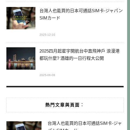
台灣人也能買的日本可通話SIM卡-ジャパン
SIMカード
2025-12-10
2025四月起星宇開航台中直飛神戶 浪漫港
都玩什麼? 酒雄的一日行程大公開
2025-06-08
熱門文章與頁面︰
台灣人也能買的日本可通話SIM卡-ジャ