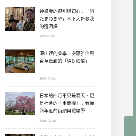
神樂坂的道別與初心：「酒
たまねぎや」木下大哥教我
的選酒課
2026-05-01
深山裡的美學：安藤雅信與
百草藝廊的「絕對價值」
2026-05-01
日本的四月不只是春天，更
是社會的「重開機」：看懂
新年度的街頭與職場學
2026-04-30