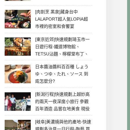
[肉割烹 黑泉]藏身台中
LALAPORT超人氣LOPIA超
市裡的密室和食饗宴
[東京近郊]快速規劃琦玉市一
日遊行程-鐵道博物館、
TETSU沾麵、檸檬堂布丁、
冰川神社、美食彙整
日本醬油醬料百百種 しょう
ゆ、つゆ、たれ、ソース 到
底怎麼分?
[新潟行程]快速規劃上越妙高
的兩天一夜深度小旅行 參觀
百年酒造 品嘗在地美食 現役
最老牌電影院
[岐阜]美濃燒與他的產地-快速
規劃多治見一日行程-陶藝 買