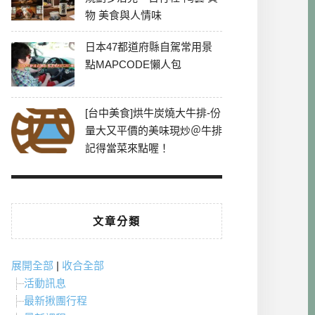
物 美食與人情味
日本47都道府縣自駕常用景
點MAPCODE懶人包
[台中美食]烘牛炭燒大牛排-份
量大又平價的美味現炒＠牛排
記得當菜來點喔！
文章分類
展開全部
|
收合全部
活動訊息
最新揪團行程