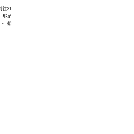
往31
 那是
。 想
是因為
一開進
上街道
別的良
被沖毀