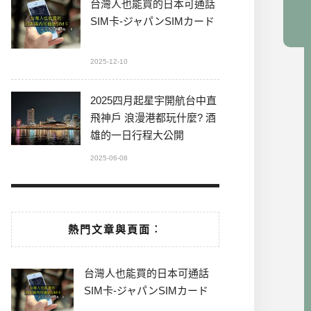
台灣人也能買的日本可通話
SIM卡-ジャパンSIMカード
2025-12-10
2025四月起星宇開航台中直
飛神戶 浪漫港都玩什麼? 酒
雄的一日行程大公開
2025-06-08
熱門文章與頁面︰
台灣人也能買的日本可通話
SIM卡-ジャパンSIMカード