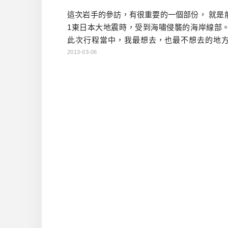
這次岩手的參訪，有很重要的一個部份， 就是前
1東日本大地震時，受到海嘯侵襲的海岸線部。
此次行程當中，我最想去，也最不想去的地方
去，當然是想看看他們復興的腳步。 不想去，
2013-03-06
怕看到他們的痛苦，怕自己會傷心。 車子
『宮古市』-岩手線海岸線的城市， 就可以感受
上的異樣景觀。 那就是房子不整齊，且視野特
好。 因為這裡也是海嘯入侵的地方，很多房子
了 […]…