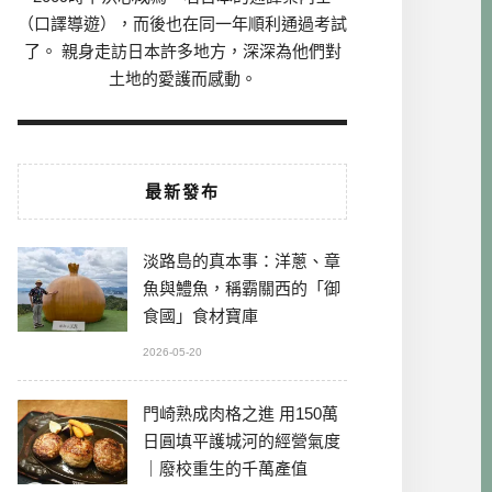
（口譯導遊），而後也在同一年順利通過考試
了。 親身走訪日本許多地方，深深為他們對
土地的愛護而感動。
最新發布
淡路島的真本事：洋蔥、章
魚與鱧魚，稱霸關西的「御
食國」食材寶庫
2026-05-20
門崎熟成肉格之進 用150萬
日圓填平護城河的經營氣度
｜廢校重生的千萬產值