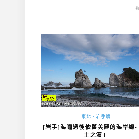
東北・岩手縣
[岩手]海嘯過後依舊美麗的海岸線-
土之濱」