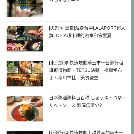
パンSIMカード
[肉割烹 黑泉]藏身台中LALAPORT超人
氣LOPIA超市裡的密室和食饗宴
[東京近郊]快速規劃琦玉市一日遊行程-
鐵道博物館、TETSU沾麵、檸檬堂布
丁、冰川神社、美食彙整
日本醬油醬料百百種 しょうゆ、つゆ、
たれ、ソース 到底怎麼分?
[新潟行程]快速規劃上越妙高的兩天一