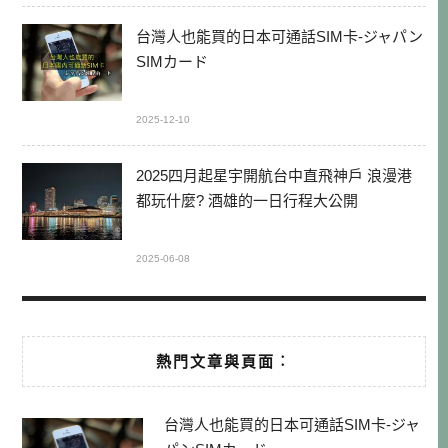
台灣人也能買的日本可通話SIM卡-ジャパン
SIMカード
2025-12-10
2025四月起星宇開航台中直飛神戶 浪漫港
都玩什麼? 酒雄的一日行程大公開
2025-06-08
熱門文章與頁面︰
台灣人也能買的日本可通話SIM卡-ジャ