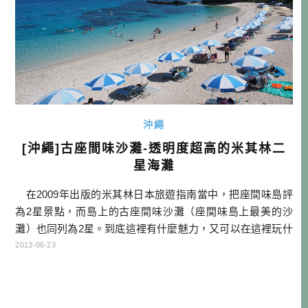
沖繩
[沖繩]古座間味沙灘-透明度超高的米其林二
星海灘
在2009年出版的米其林日本旅遊指南當中，把座間味島評
為2星景點，而島上的古座間味沙灘（座間味島上最美的沙
灘）也同列為2星。到底這裡有什麼魅力，又可以在這裡玩什
麼呢？ 古座間味海灘距離港口約有10分鐘車程，這條路
2013-06-23
會經過地勢比較高的區域，所以要來的話租要開車或租車，
但也可以請浮潛業者載我們過來。這裡的海域，透明度在整
個沖繩裡，也算數一數二的喔！ […]…