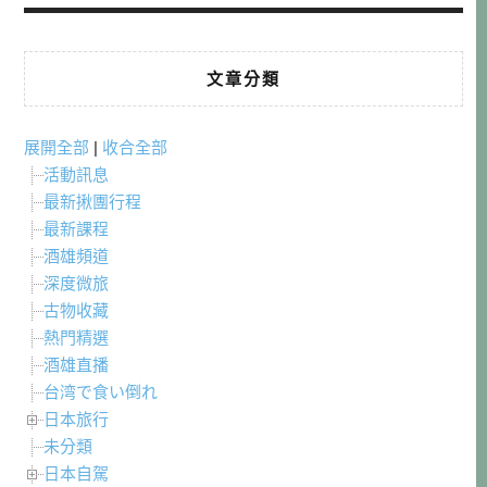
文章分類
展開全部
|
收合全部
活動訊息
最新揪團行程
最新課程
酒雄頻道
深度微旅
古物收藏
熱門精選
酒雄直播
台湾で食い倒れ
日本旅行
未分類
日本自駕