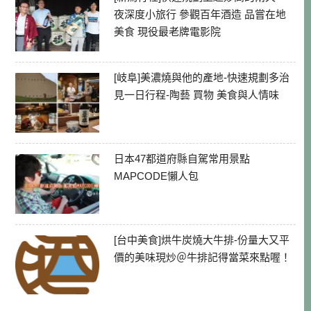
夜深度小旅行 參觀百年酒造 品嘗在地
美食 現役最老牌電影院
[岐阜]美濃燒與他的產地-快速規劃多治
見一日行程-陶藝 買物 美食與人情味
日本47都道府縣自駕常用景點
MAPCODE懶人包
[台中美食]烘牛炭燒大牛排-份量大又平
價的美味現炒＠牛排記得當菜來點喔！