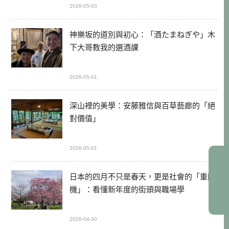
2026-05-03
神樂坂的道別與初心：「酒たまねぎや」木
下大哥教我的選酒課
2026-05-01
深山裡的美學：安藤雅信與百草藝廊的「絕
對價值」
2026-05-01
日本的四月不只是春天，更是社會的「重開
機」：看懂新年度的街頭與職場學
2026-04-30