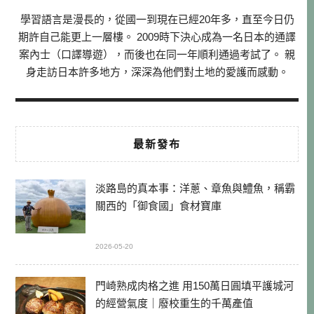
學習語言是漫長的，從國一到現在已經20年多，直至今日仍
期許自己能更上一層樓。 2009時下決心成為一名日本的通譯
案內士（口譯導遊），而後也在同一年順利通過考試了。 親
身走訪日本許多地方，深深為他們對土地的愛護而感動。
最新發布
淡路島的真本事：洋蔥、章魚與鱧魚，稱霸
關西的「御食國」食材寶庫
2026-05-20
門崎熟成肉格之進 用150萬日圓填平護城河
的經營氣度｜廢校重生的千萬產值