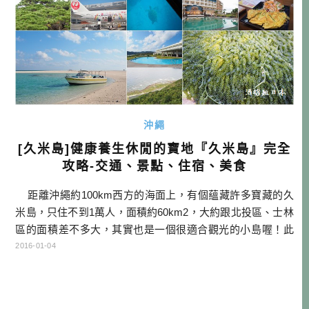
沖繩
[久米島]健康養生休閒的寶地『久米島』完全
攻略-交通、景點、住宿、美食
距離沖繩約100km西方的海面上，有個蘊藏許多寶藏的久
米島，只住不到1萬人，面積約60km2，大約跟北投區、士林
區的面積差不多大，其實也是一個很適合觀光的小島喔！此
文中就會好好的介紹久米島的特色、交通方式、景點、美
2016-01-04
食、住宿等等，讓大家一次就能了解久米島的魅力所在！ 本
文傳送門：【如何前往久米島】【島內交通】【島上景點】
【久米島住宿】【久米島美食】【久米島機場設施】 點我查