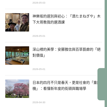
2026-05-03
神樂坂的道別與初心：「酒たまねぎや」木
下大哥教我的選酒課
2026-05-01
深山裡的美學：安藤雅信與百草藝廊的「絕
對價值」
2026-05-01
日本的四月不只是春天，更是社會的「重開
機」：看懂新年度的街頭與職場學
2026-04-30