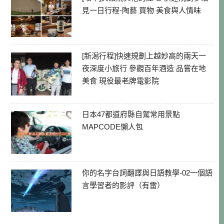
見一日行程-陶藝 買物 美食與人情味
[新潟行程]快速規劃上越妙高的兩天一
夜深度小旅行 參觀百年酒造 品嘗在地
美食 現役最老牌電影院
日本47都道府縣自駕常用景點
MAPCODE懶人包
你的名字台詞翻譯與日語教學-02一個語
言學習者的影評（有雷）