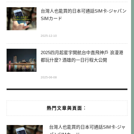
台灣人也能買的日本可通話SIM卡-ジャパン
SIMカード
2025-12-10
2025四月起星宇開航台中直飛神戶 浪漫港
都玩什麼? 酒雄的一日行程大公開
2025-06-08
熱門文章與頁面︰
台灣人也能買的日本可通話SIM卡-ジャ