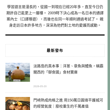
學習語言是漫長的，從國一到現在已經20年多，直至今日仍
期許自己能更上一層樓。 2009時下決心成為一名日本的通譯
案內士（口譯導遊），而後也在同一年順利通過考試了。 親
身走訪日本許多地方，深深為他們對土地的愛護而感動。
最新發布
淡路島的真本事：洋蔥、章魚與鱧魚，稱霸
關西的「御食國」食材寶庫
2026-05-20
門崎熟成肉格之進 用150萬日圓填平護城河
的經營氣度｜廢校重生的千萬產值