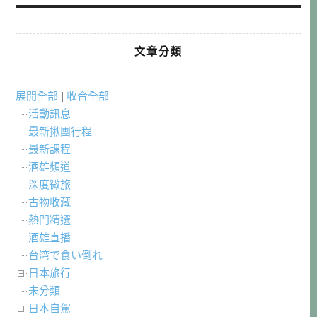
文章分類
展開全部
|
收合全部
活動訊息
最新揪團行程
最新課程
酒雄頻道
深度微旅
古物收藏
熱門精選
酒雄直播
台湾で食い倒れ
日本旅行
未分類
日本自駕