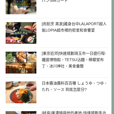
パンSIMカード
[肉割烹 黑泉]藏身台中LALAPORT超人
氣LOPIA超市裡的密室和食饗宴
[東京近郊]快速規劃琦玉市一日遊行程-
鐵道博物館、TETSU沾麵、檸檬堂布
丁、冰川神社、美食彙整
日本醬油醬料百百種 しょうゆ、つゆ、
たれ、ソース 到底怎麼分?
[岐阜]美濃燒與他的產地-快速規劃多治