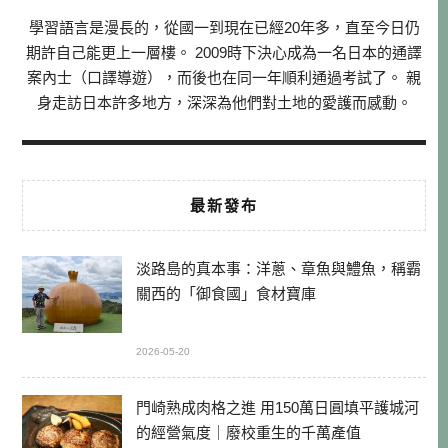
學習語言是漫長的，從國一到現在已經20年多，直至今日仍
期許自己能更上一層樓。 2009時下決心成為一名日本的通譯
案內士（口譯導遊），而後也在同一年順利通過考試了。 親
身走訪日本許多地方，深深為他們對土地的愛護而感動。
最新發布
淡路島的真本事：洋蔥、章魚與鱧魚，稱霸
關西的「御食國」食材寶庫
2026-05-20
門崎熟成肉格之進 用150萬日圓填平護城河
的經營氣度｜廢校重生的千萬產值