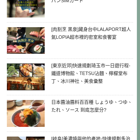
パンSIMカード
[肉割烹 黑泉]藏身台中LALAPORT超人
氣LOPIA超市裡的密室和食饗宴
[東京近郊]快速規劃琦玉市一日遊行程-
鐵道博物館、TETSU沾麵、檸檬堂布
丁、冰川神社、美食彙整
日本醬油醬料百百種 しょうゆ、つゆ、
たれ、ソース 到底怎麼分?
[岐阜]美濃燒與他的產地-快速規劃多治