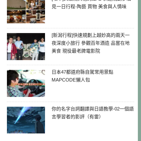
見一日行程-陶藝 買物 美食與人情味
[新潟行程]快速規劃上越妙高的兩天一
夜深度小旅行 參觀百年酒造 品嘗在地
美食 現役最老牌電影院
日本47都道府縣自駕常用景點
MAPCODE懶人包
你的名字台詞翻譯與日語教學-02一個語
言學習者的影評（有雷）