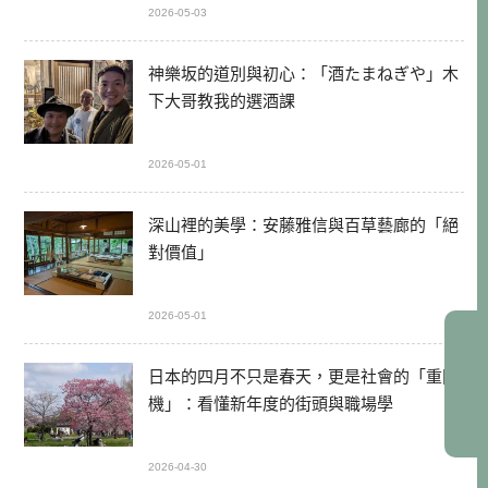
2026-05-03
神樂坂的道別與初心：「酒たまねぎや」木
下大哥教我的選酒課
2026-05-01
深山裡的美學：安藤雅信與百草藝廊的「絕
對價值」
2026-05-01
日本的四月不只是春天，更是社會的「重開
機」：看懂新年度的街頭與職場學
2026-04-30