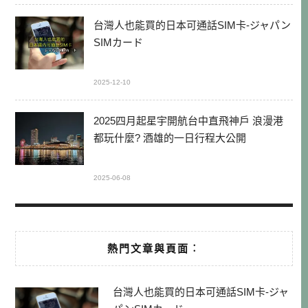
台灣人也能買的日本可通話SIM卡-ジャパン
SIMカード
2025-12-10
2025四月起星宇開航台中直飛神戶 浪漫港
都玩什麼? 酒雄的一日行程大公開
2025-06-08
熱門文章與頁面︰
台灣人也能買的日本可通話SIM卡-ジャ