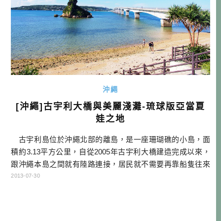
沖繩
[沖繩]古宇利大橋與美麗淺灘-琉球版亞當夏
娃之地
古宇利島位於沖繩北部的離島，是一座珊瑚礁的小島，面
積約3.13平方公里，自從2005年古宇利大橋建造完成以來，
跟沖繩本島之間就有陸路連接，居民就不需要再靠船隻往來
本島了。 古宇利島所傳承的神話，完全就是琉球版的『亞
2013-07-30
當夏娃』。傳說住在島上的一男一女，從小就沒穿衣服，在
島上自由生活著，每天會從天上掉下餅給他們吃，因此從來
不需要勞動，但有天他們開始害怕如果餅 […]…