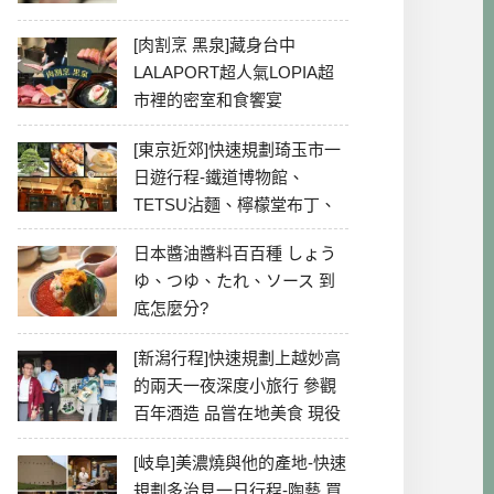
[肉割烹 黑泉]藏身台中
LALAPORT超人氣LOPIA超
市裡的密室和食饗宴
[東京近郊]快速規劃琦玉市一
日遊行程-鐵道博物館、
TETSU沾麵、檸檬堂布丁、
冰川神社、美食彙整
日本醬油醬料百百種 しょう
ゆ、つゆ、たれ、ソース 到
底怎麼分?
[新潟行程]快速規劃上越妙高
的兩天一夜深度小旅行 參觀
百年酒造 品嘗在地美食 現役
最老牌電影院
[岐阜]美濃燒與他的產地-快速
規劃多治見一日行程-陶藝 買