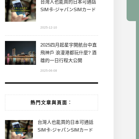
台灣人也能買的日本可通話
SIM卡-ジャパンSIMカード
2025-12-10
2025四月起星宇開航台中直
飛神戶 浪漫港都玩什麼? 酒
雄的一日行程大公開
2025-06-08
熱門文章與頁面︰
台灣人也能買的日本可通話
SIM卡-ジャパンSIMカード