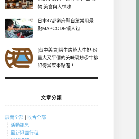
物 美食與人情味
日本47都道府縣自駕常用景
點MAPCODE懶人包
[台中美食]烘牛炭燒大牛排-份
量大又平價的美味現炒＠牛排
記得當菜來點喔！
文章分類
展開全部
|
收合全部
活動訊息
最新揪團行程