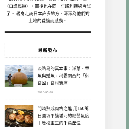
（口譯導遊），而後也在同一年順利通過考試
了。 親身走訪日本許多地方，深深為他們對
土地的愛護而感動。
最新發布
淡路島的真本事：洋蔥、章
魚與鱧魚，稱霸關西的「御
食國」食材寶庫
2026-05-20
門崎熟成肉格之進 用150萬
日圓填平護城河的經營氣度
｜廢校重生的千萬產值