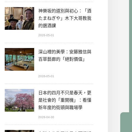
神樂坂的道別與初心：「酒
たまねぎや」木下大哥教我
的選酒課
2026-05-01
深山裡的美學：安藤雅信與
百草藝廊的「絕對價值」
2026-05-01
日本的四月不只是春天，更
是社會的「重開機」：看懂
新年度的街頭與職場學
2026-04-30