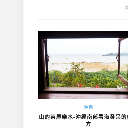
沖繩
山的茶屋樂水-沖繩南部看海發呆的
方