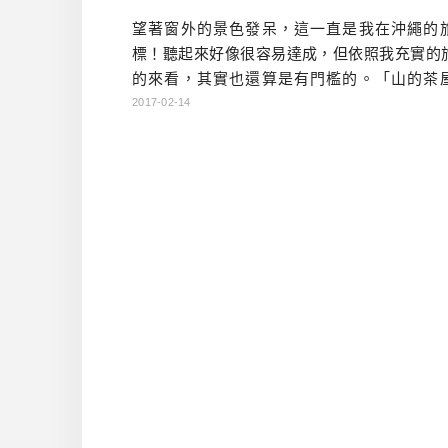
望著窗外的景色發呆，這一直是我在沖繩的
標！聽起來好像很容易達成，但依照我充實的
的來看，其實也還算是有門檻的。「山的茶
水」就是一間會讓你想發呆的地方，他可以吃
2017-02-14
薩正餐的餐廳，也可以是下午偷閒的咖啡館。…