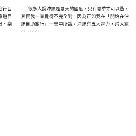
很多人說沖繩是夏天的國度，只有夏季才可以衝，
旅行目
其實我一直覺得不完全對，因為正如我在「開始在沖
旅遊目
繩自助旅行」一書中所說，沖繩有五大魅力，幫大家
屋・樂
複習一下 ①沖繩的碧海藍天②琉球王國的文化遺產 ③
窯烤披
2015-12-28
多元異國文化大融合 ④其實也是日本的沖繩 ⑤文創力
量無限大的沖繩。根據我的想法，冬季的沖繩，只是
無法下水玩，天氣較夏季來說比較不穩定而已。把一
大魅力扣掉，我們還是能享受到沖繩80％的美好，且
事實上運氣 […]…