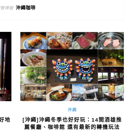
沖繩咖啡
遊覽標籤
沖繩
[沖繩]沖繩冬季也好好玩：14間酒雄推
好地
薦餐廳、咖啡館 還有最新的轉機玩法