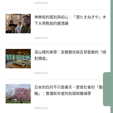
2026-05-03
神樂坂的道別與初心：「酒たまねぎや」木
下大哥教我的選酒課
2026-05-01
深山裡的美學：安藤雅信與百草藝廊的「絕
對價值」
2026-05-01
日本的四月不只是春天，更是社會的「重開
機」：看懂新年度的街頭與職場學
2026-04-30