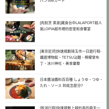
パンSIMカード
[肉割烹 黑泉]藏身台中LALAPORT超人
氣LOPIA超市裡的密室和食饗宴
[東京近郊]快速規劃琦玉市一日遊行程-
鐵道博物館、TETSU沾麵、檸檬堂布
丁、冰川神社、美食彙整
日本醬油醬料百百種 しょうゆ、つゆ、
たれ、ソース 到底怎麼分?
[新潟行程]快速規劃上越妙高的兩天一