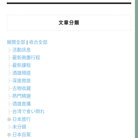
文章分類
展開全部
|
收合全部
活動訊息
最新揪團行程
最新課程
酒雄頻道
深度微旅
古物收藏
熱門精選
酒雄直播
台湾で食い倒れ
日本旅行
未分類
日本自駕