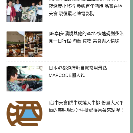
夜深度小旅行 參觀百年酒造 品嘗在地
美食 現役最老牌電影院
[岐阜]美濃燒與他的產地-快速規劃多治
見一日行程-陶藝 買物 美食與人情味
日本47都道府縣自駕常用景點
MAPCODE懶人包
[台中美食]烘牛炭燒大牛排-份量大又平
價的美味現炒＠牛排記得當菜來點喔！