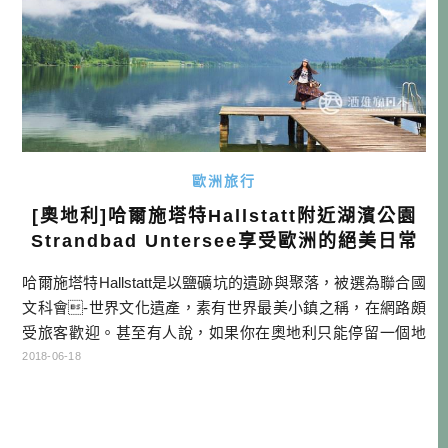
歐洲旅行
[奧地利]哈爾施塔特Hallstatt附近湖濱公園
Strandbad Untersee享受歐洲的絕美日常
哈爾施塔特Hallstatt是以鹽礦坑的遺跡與聚落，被選為聯合國
文科會-世界文化遺產，素有世界最美小鎮之稱，在網路頗
受旅客歡迎。甚至有人說，如果你在奧地利只能停留一個地
方，那就選擇哈爾施塔特吧。 事實上哈爾施塔特確實是很美
2018-06-18
沒錯，但因為大量的觀光客進入，加上比較觀光地化的結
果，讓我覺得比較沒有FU。我們這次奧捷之旅住AIRBNB，
就位於哈爾施塔特湖畔，所以我們早上都有時間到附近走