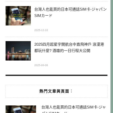
台灣人也能買的日本可通話SIM卡-ジャパン
SIMカード
2025-12-10
2025四月起星宇開航台中直飛神戶 浪漫港
都玩什麼? 酒雄的一日行程大公開
2025-06-08
熱門文章與頁面︰
台灣人也能買的日本可通話SIM卡-ジャ