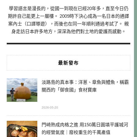
學習語言是漫長的，從國一到現在已經20年多，直至今日仍
期許自己能更上一層樓。 2009時下決心成為一名日本的通譯
案內士（口譯導遊），而後也在同一年順利通過考試了。 親
身走訪日本許多地方，深深為他們對土地的愛護而感動。
最新發布
淡路島的真本事：洋蔥、章魚與鱧魚，稱霸
關西的「御食國」食材寶庫
2026-05-20
門崎熟成肉格之進 用150萬日圓填平護城河
的經營氣度｜廢校重生的千萬產值