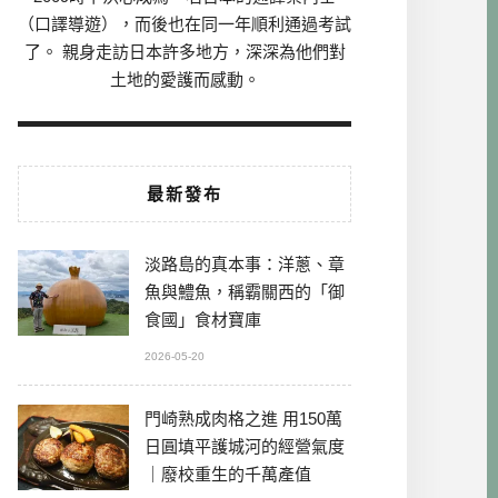
（口譯導遊），而後也在同一年順利通過考試
了。 親身走訪日本許多地方，深深為他們對
土地的愛護而感動。
最新發布
淡路島的真本事：洋蔥、章
魚與鱧魚，稱霸關西的「御
食國」食材寶庫
2026-05-20
門崎熟成肉格之進 用150萬
日圓填平護城河的經營氣度
｜廢校重生的千萬產值