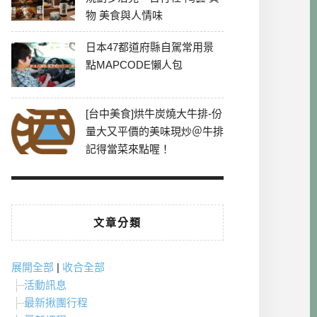
物 美食與人情味
日本47都道府縣自駕常用景
點MAPCODE懶人包
[台中美食]烘牛炭燒大牛排-份
量大又平價的美味現炒＠牛排
記得當菜來點喔！
文章分類
展開全部
|
收合全部
活動訊息
最新揪團行程