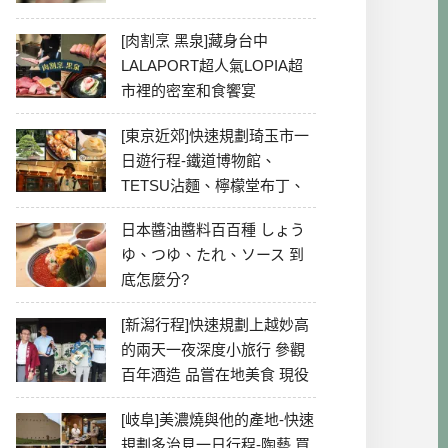
[肉割烹 黑泉]藏身台中
LALAPORT超人氣LOPIA超
市裡的密室和食饗宴
[東京近郊]快速規劃琦玉市一
日遊行程-鐵道博物館、
TETSU沾麵、檸檬堂布丁、
冰川神社、美食彙整
日本醬油醬料百百種 しょう
ゆ、つゆ、たれ、ソース 到
底怎麼分?
[新潟行程]快速規劃上越妙高
的兩天一夜深度小旅行 參觀
百年酒造 品嘗在地美食 現役
最老牌電影院
[岐阜]美濃燒與他的產地-快速
規劃多治見一日行程-陶藝 買