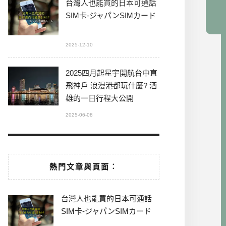
台灣人也能買的日本可通話
SIM卡-ジャパンSIMカード
2025-12-10
2025四月起星宇開航台中直
飛神戶 浪漫港都玩什麼? 酒
雄的一日行程大公開
2025-06-08
熱門文章與頁面︰
台灣人也能買的日本可通話
SIM卡-ジャパンSIMカード