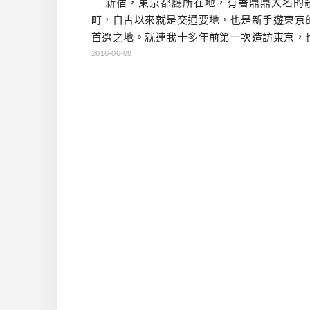
新宿，東京都廳所在地，有著鼎鼎大名的
町，自古以來就是交通要地，也是新手遊東京
首選之地。就連我十多年前第一次造訪東京，
擇這個區域來當落腳處。如果你想在新宿，選
2016-06-08
裝潢還不錯，房間不會太小，離捷運站不會太
店，那麼我可以跟大家推薦這間新宿王子
若是從成田機場進來，搭成田EXPRESS就能
直達新宿 […]…