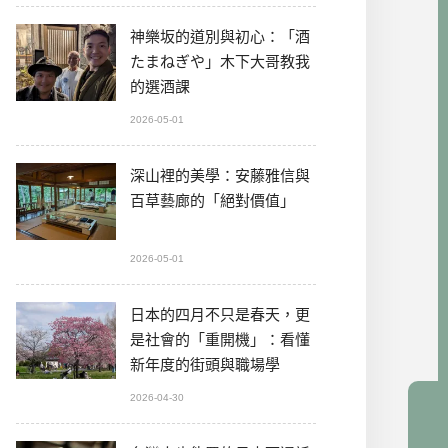
神樂坂的道別與初心：「酒
たまねぎや」木下大哥教我
的選酒課
2026-05-01
深山裡的美學：安藤雅信與
百草藝廊的「絕對價值」
2026-05-01
日本的四月不只是春天，更
是社會的「重開機」：看懂
新年度的街頭與職場學
2026-04-30