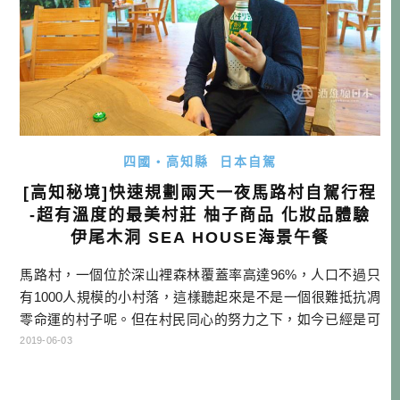
四國・高知縣
日本自駕
[高知秘境]快速規劃兩天一夜馬路村自駕行程
-超有溫度的最美村莊 柚子商品 化妝品體驗
伊尾木洞 SEA HOUSE海景午餐
馬路村，一個位於深山裡森林覆蓋率高達96%，人口不過只
有1000人規模的小村落，這樣聽起來是不是一個很難抵抗凋
零命運的村子呢。但在村民同心的努力之下，如今已經是可
以自立的村莊，不但加入了日本最美村莊聯盟，也因為特產
2019-06-03
品柚子品牌的確立，讓日本有很多人都聽過馬路村的名字，
開始認為柚子=馬路村，並且因為電視、以及各地的宣傳廣