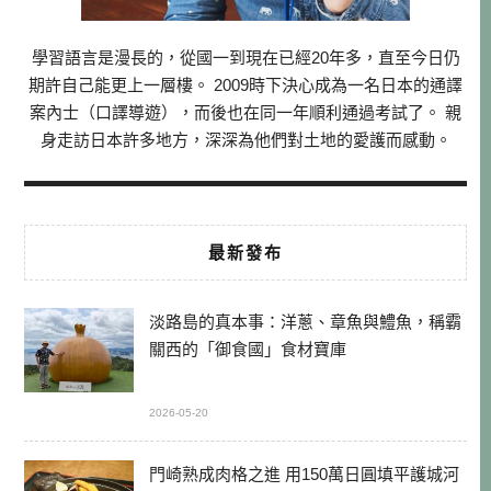
學習語言是漫長的，從國一到現在已經20年多，直至今日仍
期許自己能更上一層樓。 2009時下決心成為一名日本的通譯
案內士（口譯導遊），而後也在同一年順利通過考試了。 親
身走訪日本許多地方，深深為他們對土地的愛護而感動。
最新發布
淡路島的真本事：洋蔥、章魚與鱧魚，稱霸
關西的「御食國」食材寶庫
2026-05-20
門崎熟成肉格之進 用150萬日圓填平護城河