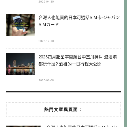
2026-04-30
台灣人也能買的日本可通話SIM卡-ジャパン
SIMカード
2025-12-10
2025四月起星宇開航台中直飛神戶 浪漫港
都玩什麼? 酒雄的一日行程大公開
2025-06-08
熱門文章與頁面︰