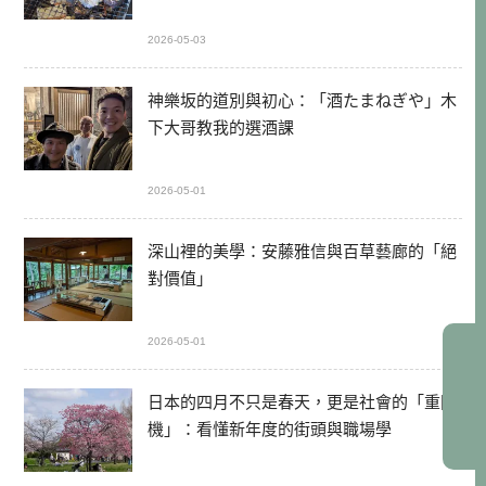
2026-05-03
神樂坂的道別與初心：「酒たまねぎや」木
下大哥教我的選酒課
2026-05-01
深山裡的美學：安藤雅信與百草藝廊的「絕
對價值」
2026-05-01
日本的四月不只是春天，更是社會的「重開
機」：看懂新年度的街頭與職場學