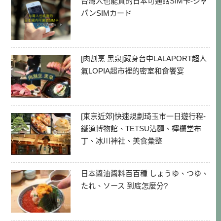
台灣人也能買的日本可通話SIM卡-ジャ
パンSIMカード
[肉割烹 黑泉]藏身台中LALAPORT超人
氣LOPIA超市裡的密室和食饗宴
[東京近郊]快速規劃琦玉市一日遊行程-
鐵道博物館、TETSU沾麵、檸檬堂布
丁、冰川神社、美食彙整
日本醬油醬料百百種 しょうゆ、つゆ、
たれ、ソース 到底怎麼分?