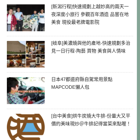
[新潟行程]快速規劃上越妙高的兩天一
夜深度小旅行 參觀百年酒造 品嘗在地
美食 現役最老牌電影院
[岐阜]美濃燒與他的產地-快速規劃多治
見一日行程-陶藝 買物 美食與人情味
日本47都道府縣自駕常用景點
MAPCODE懶人包
[台中美食]烘牛炭燒大牛排-份量大又平
價的美味現炒＠牛排記得當菜來點喔！