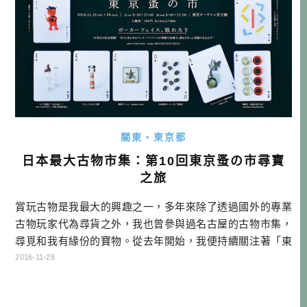
關東・東京都
日本最大古物市集：第10回東京蚤の市尋寶
之旅
賞玩古物是我最大的興趣之一，多年來除了透過國外的專業
古物玩家代為尋貨之外，我也曾參與過名古屋的古物市集，
尋覓和我有緣份的寶物。從去年開始，我便持續關注著「東
京蚤の市」的訊息，這個一年只辦兩次的超大型古物市集，
2016-11-28
還包含了「北歐市」和「豆皿市」，讓整個市集更加豐富精
彩了。 今年八月下旬「東京蚤の市」的官方FB公告本次第10