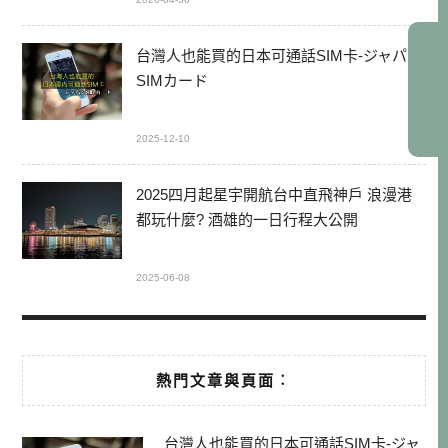
台灣人也能買的日本可通話SIM卡-ジャパン
SIMカード
2025-12-10
2025四月起星宇開航台中直飛神戶 浪漫港
都玩什麼? 酒雄的一日行程大公開
2025-06-08
熱門文章與頁面︰
台灣人也能買的日本可通話SIM卡-ジャ