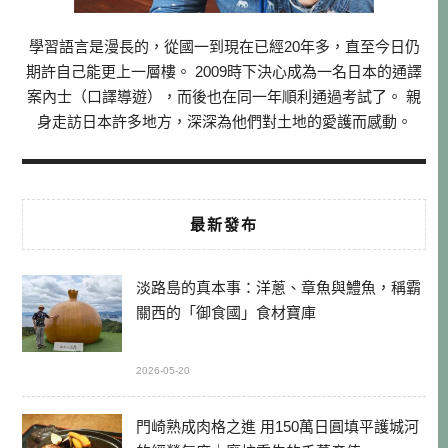
學習語言是漫長的，從國一到現在已經20年多，直至今日仍
期許自己能更上一層樓。 2009時下決心成為一名日本的通譯
案內士（口譯導遊），而後也在同一年順利通過考試了。 親
身走訪日本許多地方，深深為他們對土地的愛護而感動。
最新發布
淡路島的真本事：洋蔥、章魚與鱧魚，稱霸
關西的「御食國」食材寶庫
2026-05-20
門崎熟成肉格之進 用150萬日圓填平護城河