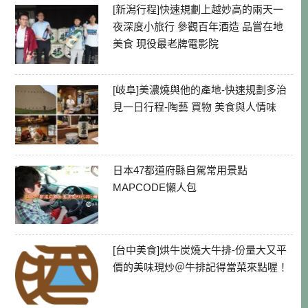
[新潟行程]快速規劃上越妙高的兩天一
夜深度小旅行 參觀百年酒造 品嘗在地
美食 現役最老牌電影院
[岐阜]美濃燒與他的產地-快速規劃多治
見一日行程-陶藝 買物 美食與人情味
日本47都道府縣自駕常用景點
MAPCODE懶人包
[台中美食]烘牛炭燒大牛排-份量大又平
價的美味現炒＠牛排記得當菜來點喔！