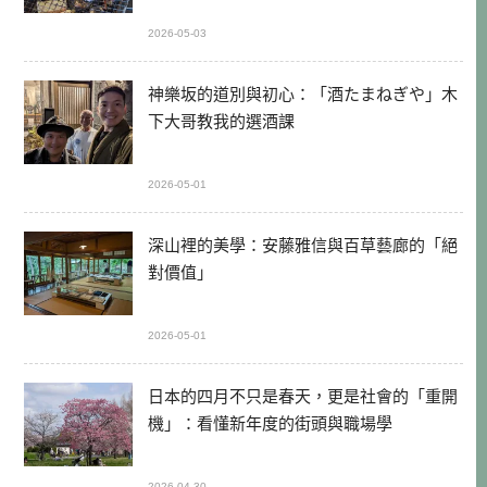
2026-05-03
神樂坂的道別與初心：「酒たまねぎや」木
下大哥教我的選酒課
2026-05-01
深山裡的美學：安藤雅信與百草藝廊的「絕
對價值」
2026-05-01
日本的四月不只是春天，更是社會的「重開
機」：看懂新年度的街頭與職場學
2026-04-30