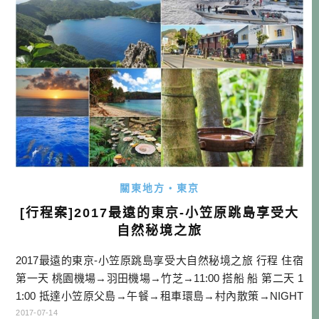
名：東京天然色：兼 […]…
關東地方・東京
[行程案]2017最遠的東京-小笠原跳島享受大
自然秘境之旅
2017最遠的東京-小笠原跳島享受大自然秘境之旅 行程 住宿
第一天 桃園機場→羽田機場→竹芝→11:00 搭船 船 第二天 1
1:00 抵達小笠原父島→午餐→租車環島→村內散策→NIGHT
TOUR→住宿 父島 第三天 南島上陸半日TOUR→黃昏SUP T
2017-07-14