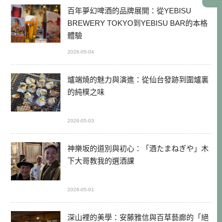
百年夢幻啤酒的品牌展開：從YEBISU
BREWERY TOKYO到YEBISU BAR的本格
體驗
2026-05-04
爐端燒的魅力與演進：從仙台發跡到圍爐裏
的純樸之味
2026-05-03
神樂坂的道別與初心：「酒たまねぎや」木
下大哥教我的選酒課
2026-05-01
深山裡的美學：安藤雅信與百草藝廊的「絕