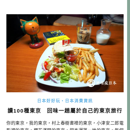
OUR→住宿 父島 第四天 搭船前往母島→石門TOUR or 乳房
山TOUR→住宿 母島 第五天 回父島→午餐→15:30搭船 船 第
六天 […]…
日本好好玩・日本消費資訊
讀100種東京 回味一趟屬於自己的東京旅行
你的東京，我的東京，村上春樹書裡的東京，小津安二郎電