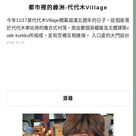
都市裡的綠洲-代代木Village
今年11/17是代代木Village開幕屆滿五週年的日子，這個座落
於代代木車站旁的複合式村落，是由數個貨櫃屋及主體建築c
ode kurkku所組成，並有空橋互相連接。 入口處的大門設計
相當低調，稍不注意就會忽略它的存在，就像是桃花源的入
2016-11-29
口一樣，踏入後是別有洞天。 我是在平日的下午造訪，所以
客人不多，整個村落出乎意料的安靜，讓我得以悠悠哉哉地
探訪這兒的一草一木。是的，我造訪代代木Village最重 […]…
酒雄