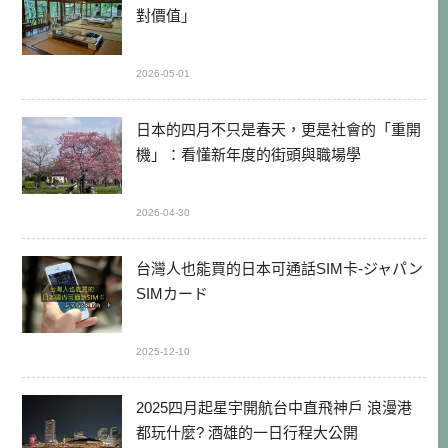
對價值」
2026-05-01
日本的四月不只是春天，更是社會的「重開
機」：看懂新年度的街頭與職場學
2026-04-30
台灣人也能買的日本可通話SIM卡-ジャパン
SIMカード
2025-12-10
2025四月起星宇開航台中直飛神戶 浪漫港
都玩什麼? 酒雄的一日行程大公開