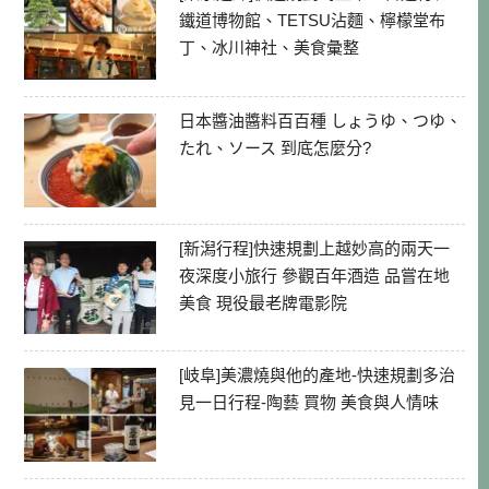
鐵道博物館、TETSU沾麵、檸檬堂布
丁、冰川神社、美食彙整
日本醬油醬料百百種 しょうゆ、つゆ、
たれ、ソース 到底怎麼分?
[新潟行程]快速規劃上越妙高的兩天一
夜深度小旅行 參觀百年酒造 品嘗在地
美食 現役最老牌電影院
[岐阜]美濃燒與他的產地-快速規劃多治
見一日行程-陶藝 買物 美食與人情味