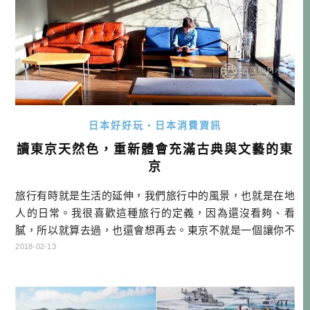
日本好好玩・日本消費資訊
讀東京天然色，重新體會充滿古典與文藝的東
京
旅行有時就是生活的延伸，我們旅行中的風景，也就是在地
人的日常。我很喜歡這種旅行的定義，因為還沒看夠、看
膩，所以就算去過，也還會想再去。東京不就是一個讓你不
會膩的地方嗎? 說到膩，又有幾個人有比劉作家更有資格說
2018-02-13
呢？她都住了三十多年，竟然也能如數家珍地寫出這麼多她
對東京的各種散步與記憶點，真的讓我非常佩服又嚮往啊。
我也想這麼深入的散步一個地方啊！ <東京天然色>檔案 書