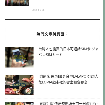
2025-06-08
熱門文章與頁面︰
台灣人也能買的日本可通話SIM卡-ジャ
パンSIMカード
[肉割烹 黑泉]藏身台中LALAPORT超人
氣LOPIA超市裡的密室和食饗宴
[東京近郊]快速規劃琦玉市一日遊行程-