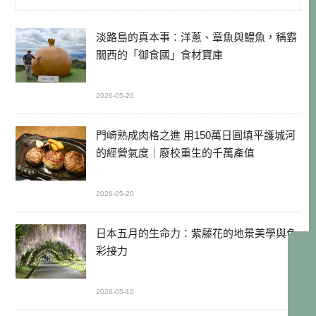
淡路島的真本事：洋蔥、章魚與鱧魚，稱霸
關西的「御食國」食材寶庫
2026-05-20
門崎熟成肉格之進 用150萬日圓填平護城河
的經營氣度｜廢校重生的千萬產值
2026-05-20
日本五月的生命力：紫藤花的地景美學與色
彩接力
2026-05-10