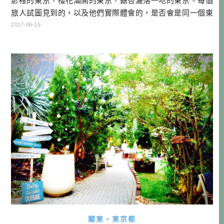
影裡的東京，櫻花滿開的東京，銀杏灑落一地的東京。每個
旅人試圖見到的，以及他們實際體會的，是否會是同一個東
京呢？讀著<100種東京>，我不禁有了這樣的感覺。 先不論
2017-06-15
作者所探尋的東京，是否跟我同一個。跟著那引人入勝的文
字，已把我捲入時光隧道，一回神，身旁的景物已經回到當
年20出頭歲，初次嘗試自助旅行，在東京街頭攤開地圖與指
南針，一個人研 […]…
關東・東京都