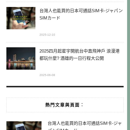
台灣人也能買的日本可通話SIM卡-ジャパン
SIMカード
2025-12-10
2025四月起星宇開航台中直飛神戶 浪漫港
都玩什麼? 酒雄的一日行程大公開
2025-06-08
熱門文章與頁面︰
台灣人也能買的日本可通話SIM卡-ジャ