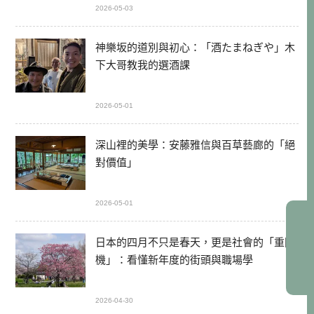
2026-05-03
神樂坂的道別與初心：「酒たまねぎや」木
下大哥教我的選酒課
2026-05-01
深山裡的美學：安藤雅信與百草藝廊的「絕
對價值」
2026-05-01
日本的四月不只是春天，更是社會的「重開
機」：看懂新年度的街頭與職場學
2026-04-30