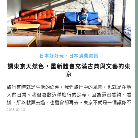
日本好好玩・日本消費資訊
讀東京天然色，重新體會充滿古典與文藝的東
京
旅行有時就是生活的延伸，我們旅行中的風景，也就是在地
人的日常。我很喜歡這種旅行的定義，因為還沒看夠、看
膩，所以就算去過，也還會想再去。東京不就是一個讓你不
會膩的地方嗎? 說到膩，又有幾個人有比劉作家更有資格說
2018-02-13
呢？她都住了三十多年，竟然也能如數家珍地寫出這麼多她
對東京的各種散步與記憶點，真的讓我非常佩服又嚮往啊。
我也想這麼深入的散步一個地方啊！ <東京天然色>檔案 書