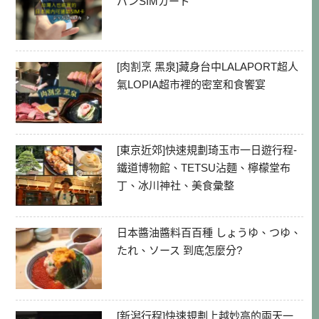
パンSIMカード
[肉割烹 黑泉]藏身台中LALAPORT超人
氣LOPIA超市裡的密室和食饗宴
[東京近郊]快速規劃琦玉市一日遊行程-
鐵道博物館、TETSU沾麵、檸檬堂布
丁、冰川神社、美食彙整
日本醬油醬料百百種 しょうゆ、つゆ、
たれ、ソース 到底怎麼分?
[新潟行程]快速規劃上越妙高的兩天一