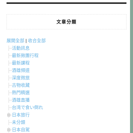
文章分類
展開全部
|
收合全部
活動訊息
最新揪團行程
最新課程
酒雄頻道
深度微旅
古物收藏
熱門精選
酒雄直播
台湾で食い倒れ
日本旅行
未分類
日本自駕