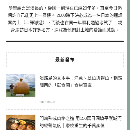
學習語言是漫長的，從國一到現在已經20年多，直至今日仍
期許自己能更上一層樓。 2009時下決心成為一名日本的通譯
案內士（口譯導遊），而後也在同一年順利通過考試了。 親
身走訪日本許多地方，深深為他們對土地的愛護而感動。
最新發布
淡路島的真本事：洋蔥、章魚與鱧魚，稱霸
關西的「御食國」食材寶庫
2026-05-20
門崎熟成肉格之進 用150萬日圓填平護城河
的經營氣度｜廢校重生的千萬產值