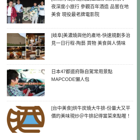
夜深度小旅行 參觀百年酒造 品嘗在地
美食 現役最老牌電影院
[岐阜]美濃燒與他的產地-快速規劃多治
見一日行程-陶藝 買物 美食與人情味
日本47都道府縣自駕常用景點
MAPCODE懶人包
[台中美食]烘牛炭燒大牛排-份量大又平
價的美味現炒＠牛排記得當菜來點喔！