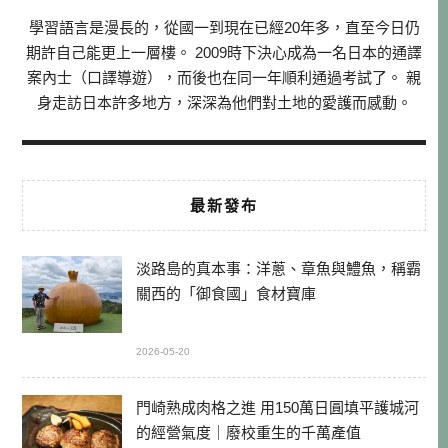
學習語言是漫長的，從國一到現在已經20年多，直至今日仍
期許自己能更上一層樓。 2009時下決心成為一名日本的通譯
案內士（口譯導遊），而後也在同一年順利通過考試了。 親
身走訪日本許多地方，深深為他們對土地的愛護而感動。
最新發布
淡路島的真本事：洋蔥、章魚與鱧魚，稱霸
關西的「御食國」食材寶庫
2026-05-20
門崎熟成肉格之進 用150萬日圓填平護城河
的經營氣度｜廢校重生的千萬產值