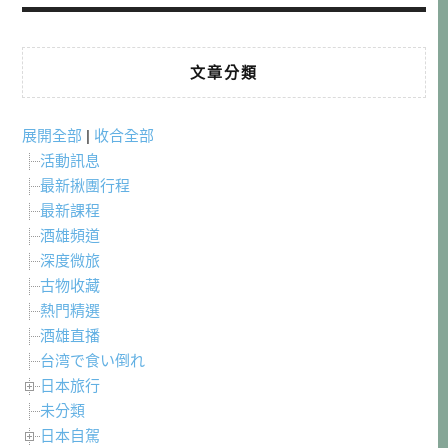
文章分類
展開全部
|
收合全部
活動訊息
最新揪團行程
最新課程
酒雄頻道
深度微旅
古物收藏
熱門精選
酒雄直播
台湾で食い倒れ
日本旅行
未分類
日本自駕