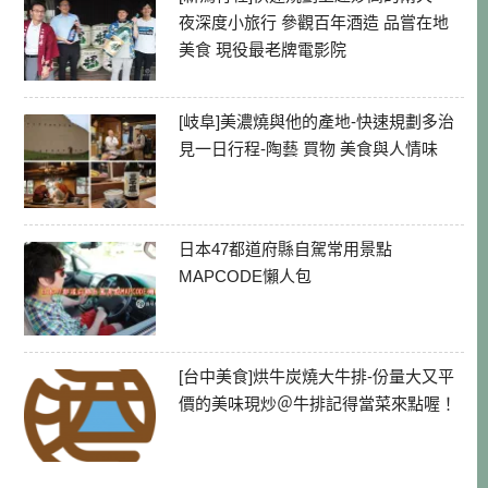
夜深度小旅行 參觀百年酒造 品嘗在地
美食 現役最老牌電影院
[岐阜]美濃燒與他的產地-快速規劃多治
見一日行程-陶藝 買物 美食與人情味
日本47都道府縣自駕常用景點
MAPCODE懶人包
[台中美食]烘牛炭燒大牛排-份量大又平
價的美味現炒＠牛排記得當菜來點喔！