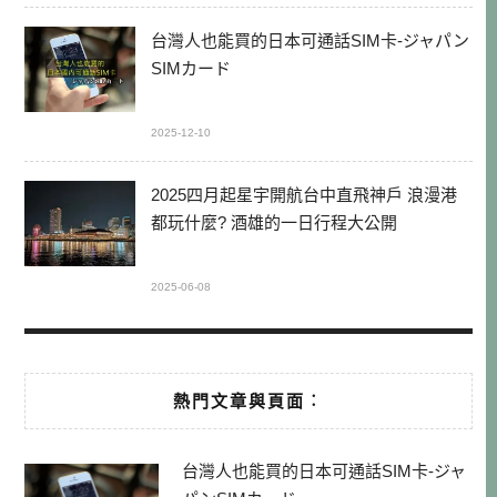
台灣人也能買的日本可通話SIM卡-ジャパン
SIMカード
2025-12-10
2025四月起星宇開航台中直飛神戶 浪漫港
都玩什麼? 酒雄的一日行程大公開
2025-06-08
熱門文章與頁面︰
台灣人也能買的日本可通話SIM卡-ジャ