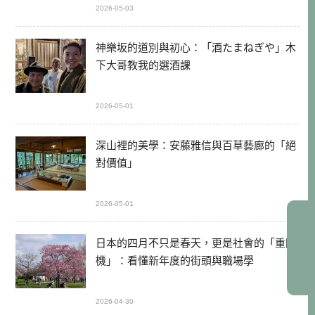
2026-05-03
神樂坂的道別與初心：「酒たまねぎや」木
下大哥教我的選酒課
2026-05-01
深山裡的美學：安藤雅信與百草藝廊的「絕
對價值」
2026-05-01
日本的四月不只是春天，更是社會的「重開
機」：看懂新年度的街頭與職場學
2026-04-30