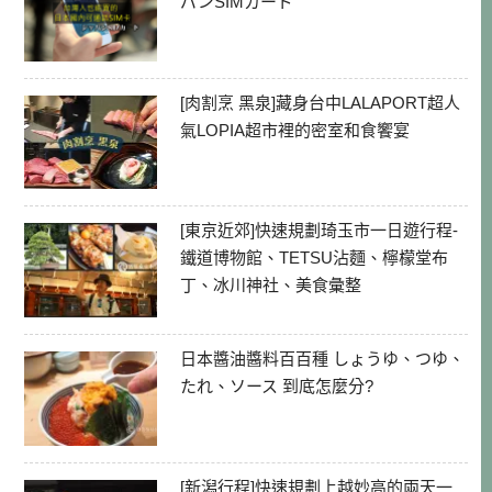
パンSIMカード
[肉割烹 黑泉]藏身台中LALAPORT超人
氣LOPIA超市裡的密室和食饗宴
[東京近郊]快速規劃琦玉市一日遊行程-
鐵道博物館、TETSU沾麵、檸檬堂布
丁、冰川神社、美食彙整
日本醬油醬料百百種 しょうゆ、つゆ、
たれ、ソース 到底怎麼分?
[新潟行程]快速規劃上越妙高的兩天一