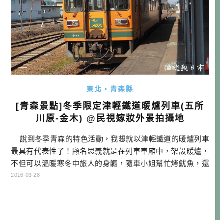
東北・青森縣
[青森景點]冬季限定津輕鐵道暖爐列車(五所
川原-金木) @民視嫁妝外景拍攝地
說到冬季青森的特色活動，我想就以津輕鐵道的暖爐列車
最具有代表性了！顧名思義就是在列車車廂中，架設暖爐，
不但可以溫暖寒冬中旅人的身軀，隨車小姐幫忙烤魷魚，還
親手幫忙撥好讓你很方便吃，且小姐不時還會跟旅人聊聊
2016-03-28
天，也大大溫暖我們的心。 津輕鐵路是所謂的民間經營的
「私鐵」，其實他並不是專以觀光為目的，更是在地中學生
上學的重要交通工具。 […]…