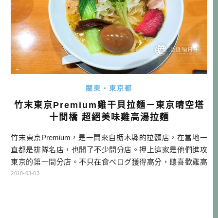
關東・東京都
竹末東京Premium雞干貝拉麵－東京晴空塔
十間橋 超絕美味雞高湯拉麵
竹末東京Premium，是一間來自枥木縣的拉麵店，在當地一
直都是排隊名店，也開了不少間分店。押上這家是他們進攻
東京的第一間分店。不只在食べログ獲得高分，聽喜歡雞高
湯拉麵的朋友說，幾乎都是一致推薦，所以我一直想來試
2018-03-03
試，今天終於有機會了！ 這趟日本行的目的是到東京考利酒
師執照，因為要停留的日期比較長，想說就選擇長期住宿比
較有優惠的AIRBNB，正好讓我看到晴空塔腳下的押上車站附