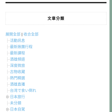
文章分類
展開全部
|
收合全部
活動訊息
最新揪團行程
最新課程
酒雄頻道
深度微旅
古物收藏
熱門精選
酒雄直播
台湾で食い倒れ
日本旅行
未分類
日本自駕