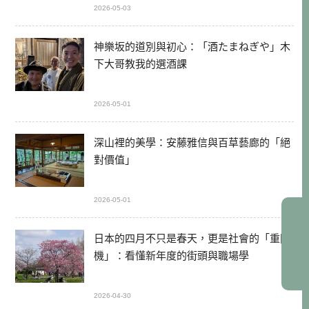
2026-05-03
神樂坂的道別與初心：「酒たまねぎや」木
下大哥教我的選酒課
2026-05-01
深山裡的美學：安藤雅信與百草藝廊的「絕
對價值」
2026-05-01
日本的四月不只是春天，更是社會的「重開
機」：看懂新年度的街頭與職場學
2026-04-30