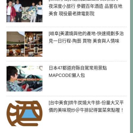
夜深度小旅行 參觀百年酒造 品嘗在地
美食 現役最老牌電影院
[岐阜]美濃燒與他的產地-快速規劃多治
見一日行程-陶藝 買物 美食與人情味
日本47都道府縣自駕常用景點
MAPCODE懶人包
[台中美食]烘牛炭燒大牛排-份量大又平
價的美味現炒＠牛排記得當菜來點喔！