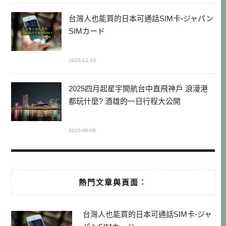
台灣人也能買的日本可通話SIM卡-ジャパン
SIMカード
2025-12-10
2025四月起星宇開航台中直飛神戶 浪漫港
都玩什麼? 酒雄的一日行程大公開
2025-06-08
熱門文章與頁面︰
台灣人也能買的日本可通話SIM卡-ジャ