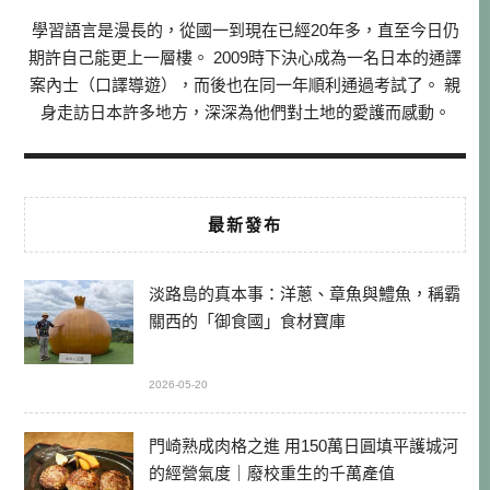
學習語言是漫長的，從國一到現在已經20年多，直至今日仍
期許自己能更上一層樓。 2009時下決心成為一名日本的通譯
案內士（口譯導遊），而後也在同一年順利通過考試了。 親
身走訪日本許多地方，深深為他們對土地的愛護而感動。
最新發布
淡路島的真本事：洋蔥、章魚與鱧魚，稱霸
關西的「御食國」食材寶庫
2026-05-20
門崎熟成肉格之進 用150萬日圓填平護城河
的經營氣度｜廢校重生的千萬產值