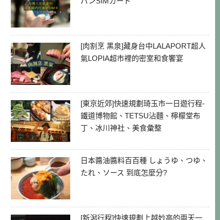
パンSIMカード
[肉割烹 黑泉]藏身台中LALAPORT超人
氣LOPIA超市裡的密室和食饗宴
[東京近郊]快速規劃琦玉市一日遊行程-
鐵道博物館、TETSU沾麵、檸檬堂布
丁、冰川神社、美食彙整
日本醬油醬料百百種 しょうゆ、つゆ、
たれ、ソース 到底怎麼分?
[新潟行程]快速規劃上越妙高的兩天一