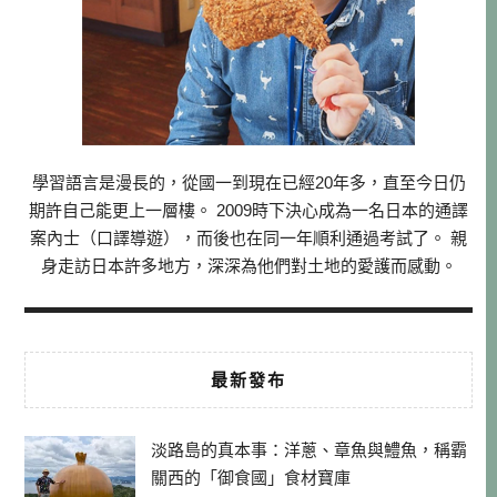
學習語言是漫長的，從國一到現在已經20年多，直至今日仍
期許自己能更上一層樓。 2009時下決心成為一名日本的通譯
案內士（口譯導遊），而後也在同一年順利通過考試了。 親
身走訪日本許多地方，深深為他們對土地的愛護而感動。
最新發布
淡路島的真本事：洋蔥、章魚與鱧魚，稱霸
關西的「御食國」食材寶庫