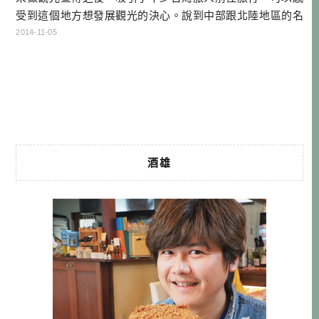
受到這個地方想發展觀光的決心。說到中部跟北陸地區的名
勝，馬上可以舉出不少，如「立山黑部」「飛驒高山」「金
2014-11-05
澤兼六園」「白川鄉合掌村」「上高地」「國寶松本城」
「名古屋榮商圈」等等。但相較於自助方便的大城市，此地
區並沒有新幹線，顯得門檻比較高一點。現在為了讓所 […]…
酒雄