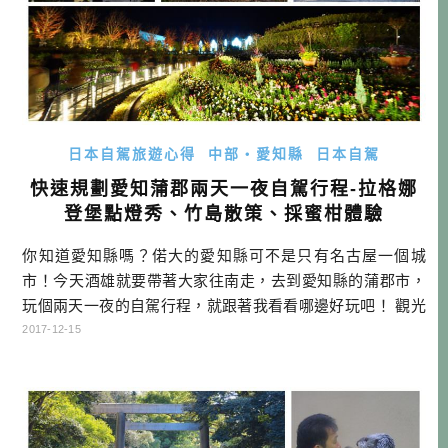
日本自駕旅遊心得
中部・愛知縣
日本自駕
快速規劃愛知蒲郡兩天一夜自駕行程-拉格娜
登堡點燈秀、竹島散策、採蜜柑體驗
你知道愛知縣嗎？偌大的愛知縣可不是只有名古屋一個城
市！今天酒雄就要帶著大家往南走，去到愛知縣的蒲郡市，
玩個兩天一夜的自駕行程，就跟著我看看哪邊好玩吧！ 觀光
地理小知識 名古屋市當然是愛知縣廣為人知的大城市，不過
2017-12-15
愛知縣還有許多有趣的城市可以走走，我幫大家列出幾個重
點如下 犬山市（櫻花名所・國寶犬山城） 長久手市（豐田汽
車博物館、愛地球博公園） 豐田市（日本首見以企業名為名
的城市、TOYOTA總公司 […]…