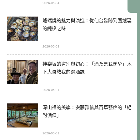
2026-05-04
爐端燒的魅力與演進：從仙台發跡到圍爐裏
的純樸之味
2026-05-03
神樂坂的道別與初心：「酒たまねぎや」木
下大哥教我的選酒課
2026-05-01
深山裡的美學：安藤雅信與百草藝廊的「絕
對價值」
2026-05-01