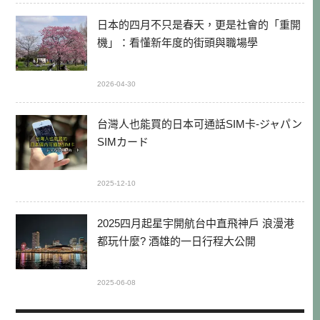
日本的四月不只是春天，更是社會的「重開
機」：看懂新年度的街頭與職場學
2026-04-30
台灣人也能買的日本可通話SIM卡-ジャパン
SIMカード
2025-12-10
2025四月起星宇開航台中直飛神戶 浪漫港
都玩什麼? 酒雄的一日行程大公開
2025-06-08