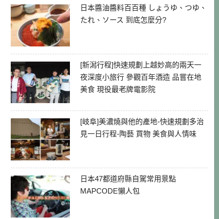
日本醬油醬料百百種 しょうゆ、つゆ、
たれ、ソース 到底怎麼分?
[新潟行程]快速規劃上越妙高的兩天一
夜深度小旅行 參觀百年酒造 品嘗在地
美食 現役最老牌電影院
[岐阜]美濃燒與他的產地-快速規劃多治
見一日行程-陶藝 買物 美食與人情味
日本47都道府縣自駕常用景點
MAPCODE懶人包