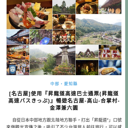
車出發→長島爵士夢逛街+午餐→MIKIMOTO珍珠島→鳥羽住
宿（ 鳥羽ビューホ […]…
中部・愛知縣
[名古屋]使用『昇龍道高速巴士通票(昇龍道
高速バスきっぷ)』暢遊名古屋-高山-合掌村-
金澤兼六園
自從日本中部地方跟北陸地方聯手，打出「昇龍道*」口號
來做觀光宣傳之後，吸引了不少台灣旅人前往旅行，可以感