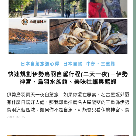
日本自駕旅遊心得
日本自駕
中部・三重縣
快速規劃伊勢鳥羽自駕行程(二天一夜)－伊勢
神宮、鳥羽水族館、美味牡蠣與龍蝦
伊勢鳥羽兩天一夜自駕旅｜如果你還在思索，名古屋近郊還
有什麼自駕好去處，那我鄭重推薦名古屋隔壁的三重縣伊勢
鳥羽這個區域。如果你不是自駕，可能會只看伊勢神宮、鳥
羽水族館等大點而已，但如果是自駕的話，就能去到更多地
2017-02-05
方，也不會感覺交通上的不便了！就來看看我推薦的路線怎
麼玩吧！ 伊勢鳥羽兩天一夜自駕旅行程 DAY1 名古屋市區租