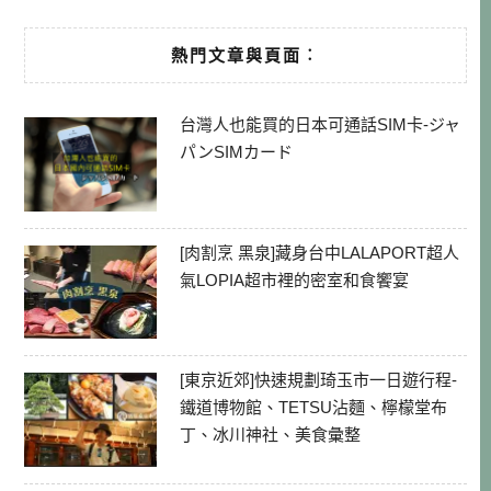
熱門文章與頁面︰
台灣人也能買的日本可通話SIM卡-ジャ
パンSIMカード
[肉割烹 黑泉]藏身台中LALAPORT超人
氣LOPIA超市裡的密室和食饗宴
[東京近郊]快速規劃琦玉市一日遊行程-
鐵道博物館、TETSU沾麵、檸檬堂布
丁、冰川神社、美食彙整