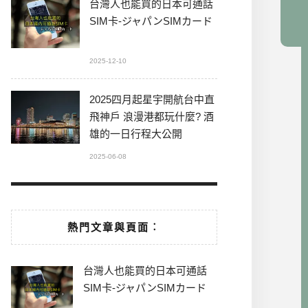
台灣人也能買的日本可通話
SIM卡-ジャパンSIMカード
2025-12-10
2025四月起星宇開航台中直
飛神戶 浪漫港都玩什麼? 酒
雄的一日行程大公開
2025-06-08
熱門文章與頁面︰
台灣人也能買的日本可通話
SIM卡-ジャパンSIMカード