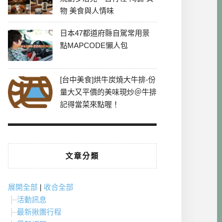
物 美食與人情味
日本47都道府縣自駕常用景
點MAPCODE懶人包
[台中美食]烘牛炭燒大牛排-份
量大又平價的美味現炒＠牛排
記得當菜來點喔！
文章分類
展開全部
|
收合全部
活動訊息
最新揪團行程