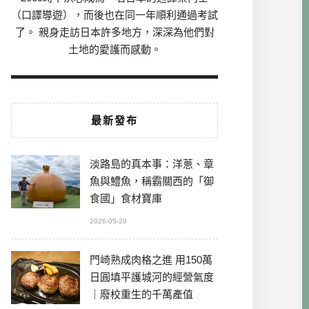
（口譯導遊），而後也在同一年順利通過考試
了。 親身走訪日本許多地方，深深為他們對
土地的愛護而感動。
最新發布
淡路島的真本事：洋蔥、章
魚與鱧魚，稱霸關西的「御
食國」食材寶庫
2026-05-20
門崎熟成肉格之進 用150萬
日圓填平護城河的經營氣度
｜廢校重生的千萬產值