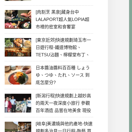
[肉割烹 黑泉]藏身台中
LALAPORT超人氣LOPIA超
市裡的密室和食饗宴
[東京近郊]快速規劃琦玉市一
日遊行程-鐵道博物館、
TETSU沾麵、檸檬堂布丁、
冰川神社、美食彙整
日本醬油醬料百百種 しょう
ゆ、つゆ、たれ、ソース 到
底怎麼分?
[新潟行程]快速規劃上越妙高
的兩天一夜深度小旅行 參觀
百年酒造 品嘗在地美食 現役
最老牌電影院
[岐阜]美濃燒與他的產地-快速
規劃多治見一日行程-陶藝 買