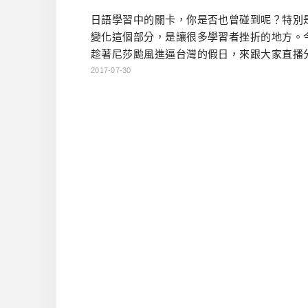
日語學習中的關卡，你是否也曾碰到呢？特別
變化這個部分，是讓很多學習者挫折的地方。
趁著尼莎颱風進逼台灣的假日，來跟大家直播
簡單的動詞變化概念。除了介紹最基本的四種
2017-07-30
也特別針對為什麼要動詞變化，以及各形的使
來說明，希望對大家有所幫助哦！ 日文動詞
播 本集講義： 什麼是動詞變化？ 食べる→
す→食べません →食べて→ […]…