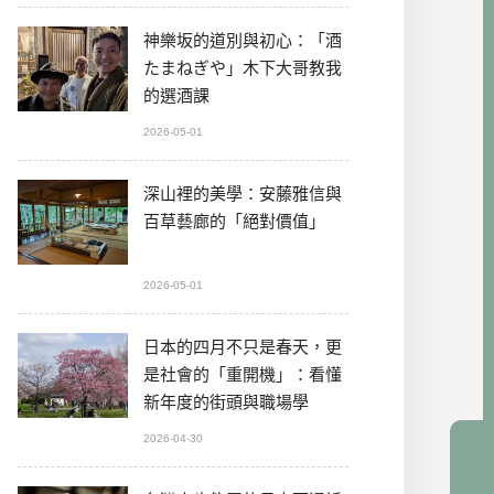
神樂坂的道別與初心：「酒
たまねぎや」木下大哥教我
的選酒課
2026-05-01
深山裡的美學：安藤雅信與
百草藝廊的「絕對價值」
2026-05-01
日本的四月不只是春天，更
是社會的「重開機」：看懂
新年度的街頭與職場學
2026-04-30