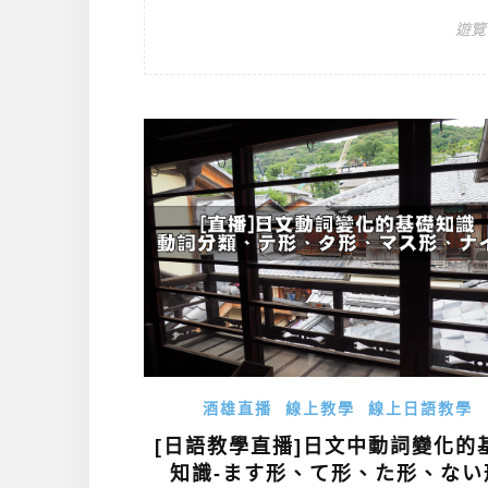
遊覽
酒雄直播
線上教學
線上日語教學
[日語教學直播]日文中動詞變化的
知識-ます形、て形、た形、ない