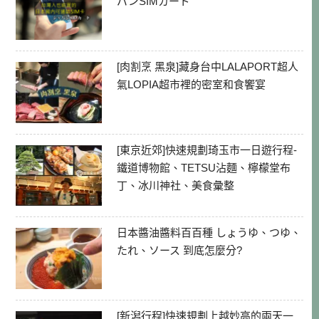
パンSIMカード
[肉割烹 黑泉]藏身台中LALAPORT超人
氣LOPIA超市裡的密室和食饗宴
[東京近郊]快速規劃琦玉市一日遊行程-
鐵道博物館、TETSU沾麵、檸檬堂布
丁、冰川神社、美食彙整
日本醬油醬料百百種 しょうゆ、つゆ、
たれ、ソース 到底怎麼分?
[新潟行程]快速規劃上越妙高的兩天一