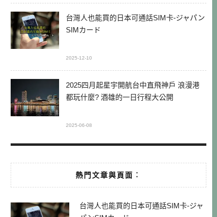
台灣人也能買的日本可通話SIM卡-ジャパン
SIMカード
2025-12-10
2025四月起星宇開航台中直飛神戶 浪漫港
都玩什麼? 酒雄的一日行程大公開
2025-06-08
熱門文章與頁面︰
台灣人也能買的日本可通話SIM卡-ジャ