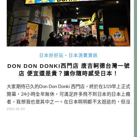
日本好好玩・日本消費資訊
DON DON DONKI西門店 唐吉軻德台灣一號
店 便宜還是貴？讓你隨時感受日本！
大家期待已久的Don Don Donki 西門店，終於在1/19早上正式
開幕，24小時全年無休，可滿足許多飛不到日本的日本上癮
者，我想我也是其中之一。在日本明明都不太逛這的，但沒
想到一走進唐吉軻德台灣一號店，聽到那中毒式的洗腦BG
2021-01-20
M，竟然是多國語言版，不由得懷念日本起來了。 防疫期間
總量管制為350人，每一批次只開放20名進場，預計會有很嚴
重的排隊現象，欲專程前往的朋友要注意了！不過粉絲頁上