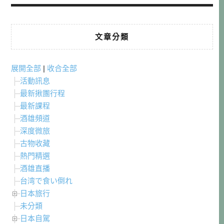
文章分類
展開全部
|
收合全部
活動訊息
最新揪團行程
最新課程
酒雄頻道
深度微旅
古物收藏
熱門精選
酒雄直播
台湾で食い倒れ
日本旅行
未分類
日本自駕