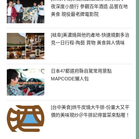
夜深度小旅行 參觀百年酒造 品嘗在地
美食 現役最老牌電影院
[岐阜]美濃燒與他的產地-快速規劃多治
見一日行程-陶藝 買物 美食與人情味
日本47都道府縣自駕常用景點
MAPCODE懶人包
[台中美食]烘牛炭燒大牛排-份量大又平
價的美味現炒＠牛排記得當菜來點喔！