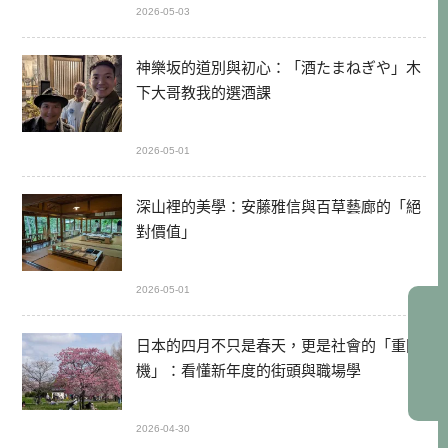
2026-05-03
神樂坂的道別與初心：「酒たまねぎや」木
下大哥教我的選酒課
2026-05-01
深山裡的美學：安藤雅信與百草藝廊的「絕
對價值」
2026-05-01
日本的四月不只是春天，更是社會的「重開
機」：看懂新年度的街頭與職場學
2026-04-30