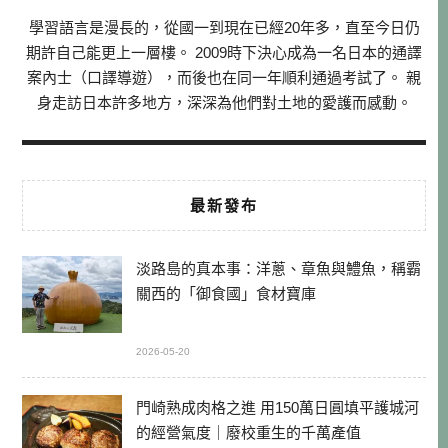
學習語言是漫長的，從國一到現在已經20年多，直至今日仍
期許自己能更上一層樓。 2009時下決心成為一名日本的通譯
案內士（口譯導遊），而後也在同一年順利通過考試了。 親
身走訪日本許多地方，深深為他們對土地的愛護而感動。
最新發布
淡路島的真本事：洋蔥、章魚與鱧魚，稱霸
關西的「御食國」食材寶庫
2026-05-20
門崎熟成肉格之進 用150萬日圓填平護城河
的經營氣度｜廢校重生的千萬產值