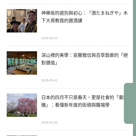
神樂坂的道別與初心：「酒たまねぎや」木
下大哥教我的選酒課
2026-05-01
深山裡的美學：安藤雅信與百草藝廊的「絕
對價值」
2026-05-01
日本的四月不只是春天，更是社會的「重開
機」：看懂新年度的街頭與職場學
2026-04-30