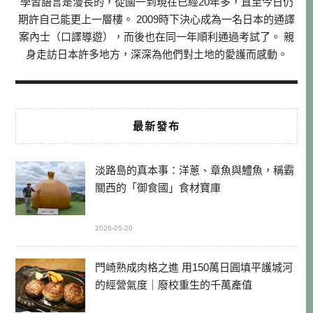
學習語言是漫長的，從國一到現在已經20年多，直至今日仍
期許自己能更上一層樓。 2009時下決心成為一名日本的通譯
案內士（口譯導遊），而後也在同一年順利通過考試了。 親
身走訪日本許多地方，深深為他們對土地的愛護而感動。
最新發布
淡路島的真本事：洋蔥、章魚與鱧魚，稱霸
關西的「御食國」食材寶庫
2026-05-20
門崎熟成肉格之進 用150萬日圓填平護城河
的經營氣度｜廢校重生的千萬產值