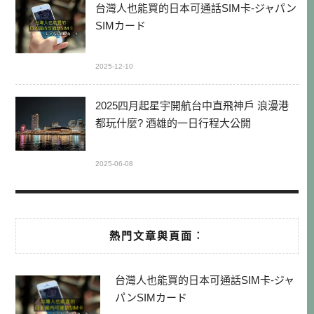
台灣人也能買的日本可通話SIM卡-ジャパン
SIMカード
2025-12-10
2025四月起星宇開航台中直飛神戶 浪漫港
都玩什麼? 酒雄的一日行程大公開
2025-06-08
熱門文章與頁面︰
台灣人也能買的日本可通話SIM卡-ジャ
パンSIMカード