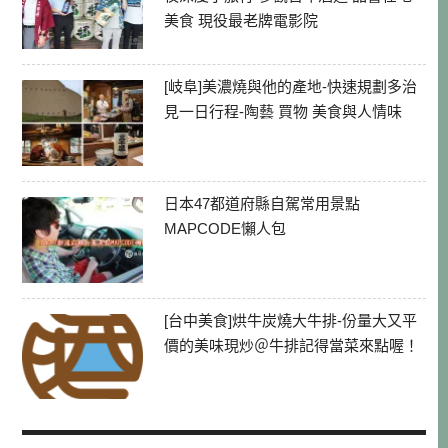
美食 現役最老牌電影院
[岐阜]美濃燒與他的產地-快速規劃多治
見一日行程-陶藝 買物 美食與人情味
日本47都道府縣自駕常用景點
MAPCODE懶人包
[台中美食]烘牛炭燒大牛排-份量大又平
價的美味現炒＠牛排記得當菜來點喔！