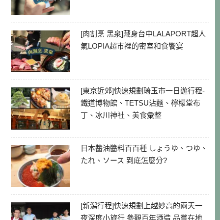
[肉割烹 黑泉]藏身台中LALAPORT超人
氣LOPIA超市裡的密室和食饗宴
[東京近郊]快速規劃琦玉市一日遊行程-
鐵道博物館、TETSU沾麵、檸檬堂布
丁、冰川神社、美食彙整
日本醬油醬料百百種 しょうゆ、つゆ、
たれ、ソース 到底怎麼分?
[新潟行程]快速規劃上越妙高的兩天一
夜深度小旅行 參觀百年酒造 品嘗在地