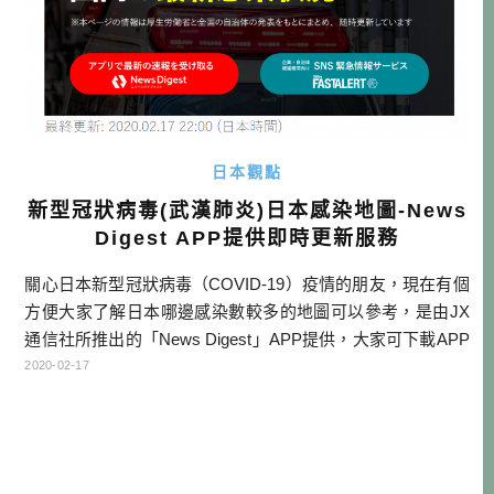
日本觀點
新型冠狀病毒(武漢肺炎)日本感染地圖-News
Digest APP提供即時更新服務
關心日本新型冠狀病毒（COVID-19）疫情的朋友，現在有個
方便大家了解日本哪邊感染數較多的地圖可以參考，是由JX
通信社所推出的「News Digest」APP提供，大家可下載APP
看即時更新的地圖，當然不下載APP也可以看他們的網頁版
2020-02-17
資訊。 本文目次 感染地圖連結與說明 APP下載連結 酒雄對
疫情的想法 感染地圖連結與說明 點我看感染地圖連結 除了即
時更新感染數據之外，也會反映在地圖上，目前可 […]…