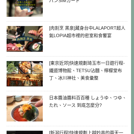
パンSIMカード
[肉割烹 黑泉]藏身台中LALAPORT超人
氣LOPIA超市裡的密室和食饗宴
[東京近郊]快速規劃琦玉市一日遊行程-
鐵道博物館、TETSU沾麵、檸檬堂布
丁、冰川神社、美食彙整
日本醬油醬料百百種 しょうゆ、つゆ、
たれ、ソース 到底怎麼分?
[新潟行程]快速規劃上越妙高的兩天一