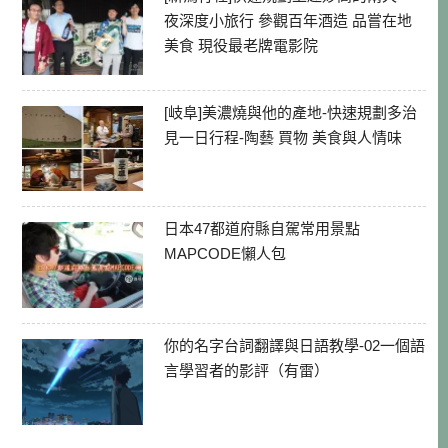
夜深度小旅行 參觀百年酒造 品嘗在地
美食 現役最老牌電影院
[岐阜]美濃燒與他的產地-快速規劃多治
見一日行程-陶藝 買物 美食與人情味
日本47都道府縣自駕常用景點
MAPCODE懶人包
你的名字台詞翻譯與日語教學-02一個語
言學習者的影評（有雷）