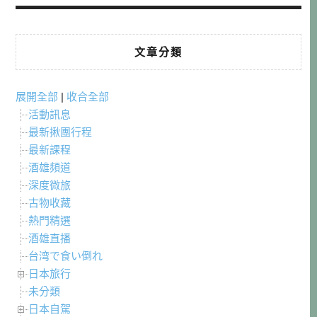
文章分類
展開全部
|
收合全部
活動訊息
最新揪團行程
最新課程
酒雄頻道
深度微旅
古物收藏
熱門精選
酒雄直播
台湾で食い倒れ
日本旅行
未分類
日本自駕