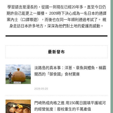
學習語言是漫長的，從國一到現在已經20年多，直至今日仍
期許自己能更上一層樓。 2009時下決心成為一名日本的通譯
案內士（口譯導遊），而後也在同一年順利通過考試了。 親
身走訪日本許多地方，深深為他們對土地的愛護而感動。
最新發布
淡路島的真本事：洋蔥、章魚與鱧魚，稱霸
關西的「御食國」食材寶庫
2026-05-20
門崎熟成肉格之進 用150萬日圓填平護城河
的經營氣度｜廢校重生的千萬產值