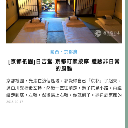
關西・京都府
[京都祇園]日吉堂-京都町家按摩 體驗非日常
的風雅
京都祇園，光走在這個區域，都覺得自己「京都」了起來。
過白川巽橋後左轉，然後一直往前走，過了花見小路，再繼
續走到底，左轉，然後馬上右轉，你就到了。迷途於京都的
小路，不也是一種風雅？領著我的日本朋友，笑笑談著他的
2018-10-17
京都樂趣。映在我眼前的，是一間摩登又不失典雅味道的京
都町家。這裡就是風靡海內外，榮登TRIPADVISOR裡療癒系
第一名的「日吉堂」。 因為一次旅展的台上分享活動，跟活