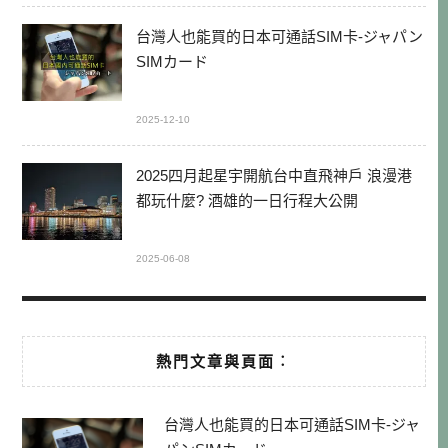
台灣人也能買的日本可通話SIM卡-ジャパン
SIMカード
2025-12-10
2025四月起星宇開航台中直飛神戶 浪漫港
都玩什麼? 酒雄的一日行程大公開
2025-06-08
熱門文章與頁面︰
台灣人也能買的日本可通話SIM卡-ジャ