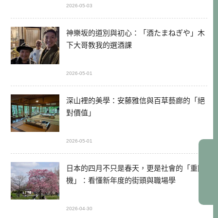
2026-05-03
神樂坂的道別與初心：「酒たまねぎや」木
下大哥教我的選酒課
2026-05-01
深山裡的美學：安藤雅信與百草藝廊的「絕
對價值」
2026-05-01
日本的四月不只是春天，更是社會的「重開
機」：看懂新年度的街頭與職場學
2026-04-30