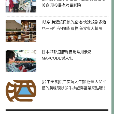
美食 現役最老牌電影院
[岐阜]美濃燒與他的產地-快速規劃多治
見一日行程-陶藝 買物 美食與人情味
日本47都道府縣自駕常用景點
MAPCODE懶人包
[台中美食]烘牛炭燒大牛排-份量大又平
價的美味現炒＠牛排記得當菜來點喔！