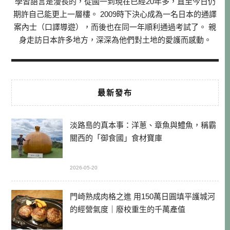
學習語言是漫長的，從國一到現在已經20年多，直至今日仍
期許自己能更上一層樓。 2009時下決心成為一名日本的通譯
案內士（口譯導遊），而後也在同一年順利通過考試了。 親
身走訪日本許多地方，深深為他們對土地的愛護而感動。
最新發布
淡路島的真本事：洋蔥、章魚與鱧魚，稱霸
關西的「御食國」食材寶庫
2026-05-20
門崎熟成肉格之進 用150萬日圓填平護城河
的經營氣度｜廢校重生的千萬產值