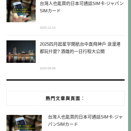
台灣人也能買的日本可通話SIM卡-ジャパン
SIMカード
2025-12-10
2025四月起星宇開航台中直飛神戶 浪漫港
都玩什麼? 酒雄的一日行程大公開
2025-06-08
熱門文章與頁面︰
台灣人也能買的日本可通話SIM卡-ジャ
パンSIMカード