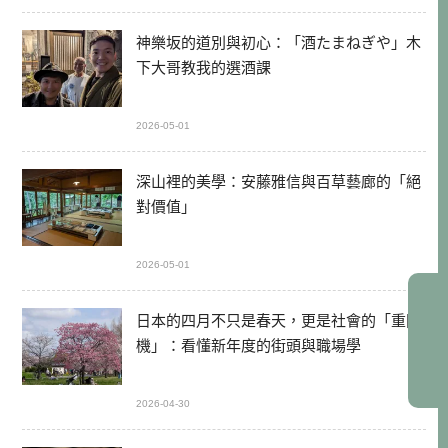
神樂坂的道別與初心：「酒たまねぎや」木
下大哥教我的選酒課
2026-05-01
深山裡的美學：安藤雅信與百草藝廊的「絕
對價值」
2026-05-01
日本的四月不只是春天，更是社會的「重開
機」：看懂新年度的街頭與職場學
2026-04-30