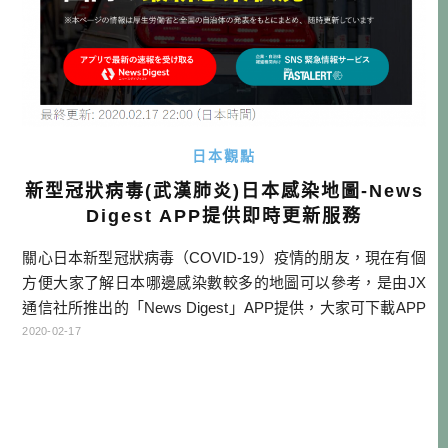
日本觀點
新型冠狀病毒(武漢肺炎)日本感染地圖-News
Digest APP提供即時更新服務
關心日本新型冠狀病毒（COVID-19）疫情的朋友，現在有個
方便大家了解日本哪邊感染數較多的地圖可以參考，是由JX
通信社所推出的「News Digest」APP提供，大家可下載APP
看即時更新的地圖，當然不下載APP也可以看他們的網頁版
2020-02-17
資訊。 本文目次 感染地圖連結與說明 APP下載連結 酒雄對
疫情的想法 感染地圖連結與說明 點我看感染地圖連結 除了即
時更新感染數據之外，也會反映在地圖上，目前可 […]…