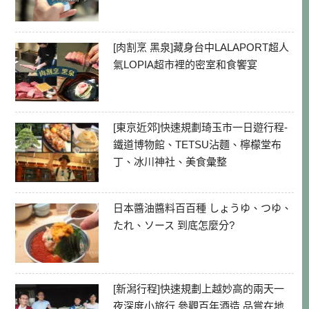
[肉割烹 黑泉]藏身台中LALAPORT超人
氣LOPIA超市裡的密室和食饗宴
[東京近郊]快速規劃琦玉市一日遊行程-
鐵道博物館、TETSU沾麵、檸檬堂布
丁、冰川神社、美食彙整
日本醬油醬料百百種 しょうゆ、つゆ、
たれ、ソース 到底怎麼分?
[新潟行程]快速規劃上越妙高的兩天一
夜深度小旅行 參觀百年酒造 品嘗在地