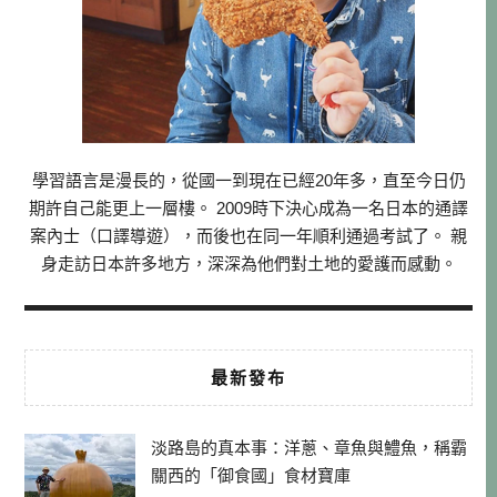
學習語言是漫長的，從國一到現在已經20年多，直至今日仍
期許自己能更上一層樓。 2009時下決心成為一名日本的通譯
案內士（口譯導遊），而後也在同一年順利通過考試了。 親
身走訪日本許多地方，深深為他們對土地的愛護而感動。
最新發布
淡路島的真本事：洋蔥、章魚與鱧魚，稱霸
關西的「御食國」食材寶庫