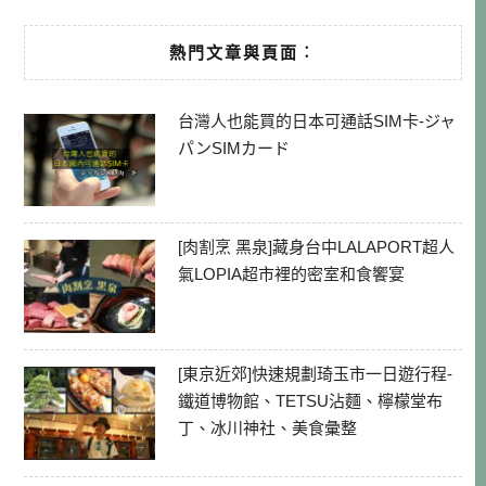
熱門文章與頁面︰
台灣人也能買的日本可通話SIM卡-ジャ
パンSIMカード
[肉割烹 黑泉]藏身台中LALAPORT超人
氣LOPIA超市裡的密室和食饗宴
[東京近郊]快速規劃琦玉市一日遊行程-
鐵道博物館、TETSU沾麵、檸檬堂布
丁、冰川神社、美食彙整