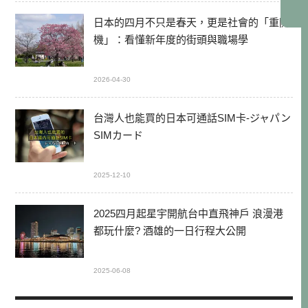
日本的四月不只是春天，更是社會的「重開
機」：看懂新年度的街頭與職場學
2026-04-30
台灣人也能買的日本可通話SIM卡-ジャパン
SIMカード
2025-12-10
2025四月起星宇開航台中直飛神戶 浪漫港
都玩什麼? 酒雄的一日行程大公開
2025-06-08