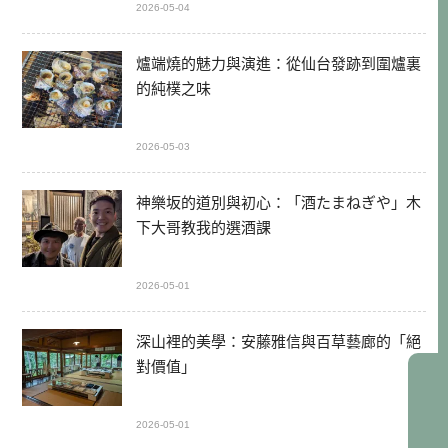
2026-05-04
爐端燒的魅力與演進：從仙台發跡到圍爐裏
的純樸之味
2026-05-03
神樂坂的道別與初心：「酒たまねぎや」木
下大哥教我的選酒課
2026-05-01
深山裡的美學：安藤雅信與百草藝廊的「絕
對價值」
2026-05-01