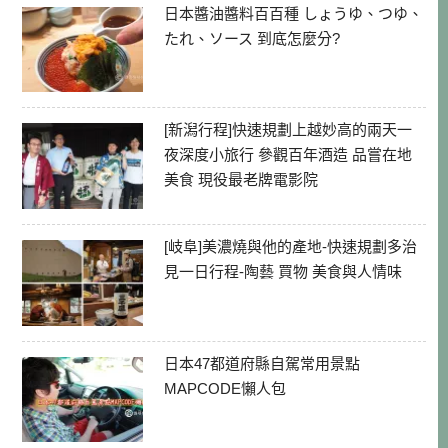
日本醬油醬料百百種 しょうゆ、つゆ、
たれ、ソース 到底怎麼分?
[新潟行程]快速規劃上越妙高的兩天一
夜深度小旅行 參觀百年酒造 品嘗在地
美食 現役最老牌電影院
[岐阜]美濃燒與他的產地-快速規劃多治
見一日行程-陶藝 買物 美食與人情味
日本47都道府縣自駕常用景點
MAPCODE懶人包