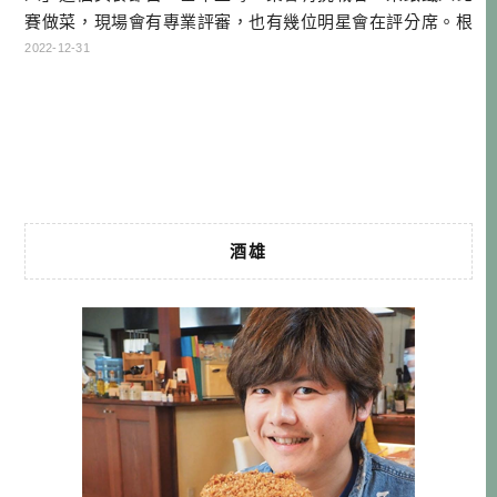
賽做菜，現場會有專業評審，也有幾位明星會在評分席。根
據做菜類別，有不同專業領域的鐵人，其中最讓我印象深刻
2022-12-31
的中華鐵人，就是「陳建一」。 日本的麻婆豆腐通常叫做陳
氏麻婆豆腐，就是取自陳建一的「陳」，因為就是他把四川
吃到的口味帶到日本，確立了麻婆豆腐的食譜，也讓這道菜
在日本紅了起來。當然現在會做這道菜 […]…
酒雄