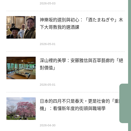
2026-05-03
神樂坂的道別與初心：「酒たまねぎや」木
下大哥教我的選酒課
2026-05-01
深山裡的美學：安藤雅信與百草藝廊的「絕
對價值」
2026-05-01
日本的四月不只是春天，更是社會的「重開
機」：看懂新年度的街頭與職場學
2026-04-30