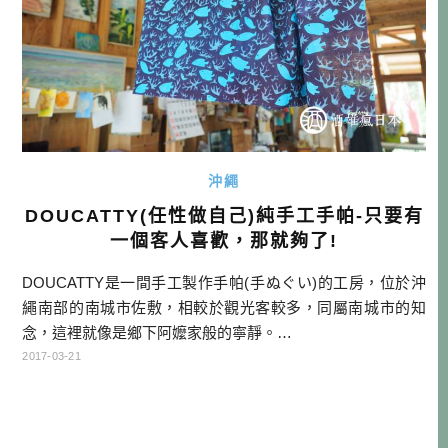
沖繩
DOUCATTY(任性做自己)純手工手帕-只要有
一個客人喜歡，那就夠了!
DOUCATTY是一間手工製作手帕(手ぬぐい)的工房，位於沖
繩南部的南城市佐敷，相較於觀光客較多，同屬南城市的知
念，這裡就像是鄉下阿嬤家般的寧靜。…
2017-03-21