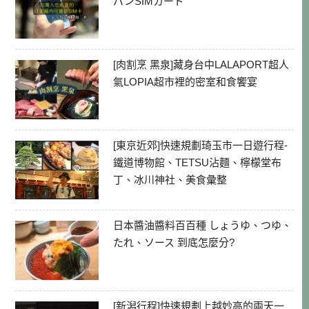
パンSIMカード
[肉割烹 黑泉]藏身台中LALAPORT超人
氣LOPIA超市裡的密室和食饗宴
[東京近郊]快速規劃琦玉市一日遊行程-
鐵道博物館、TETSU沾麵、檸檬堂布
丁、冰川神社、美食彙整
日本醬油醬料百百種 しょうゆ、つゆ、
たれ、ソース 到底怎麼分?
[新潟行程]快速規劃上越妙高的兩天一