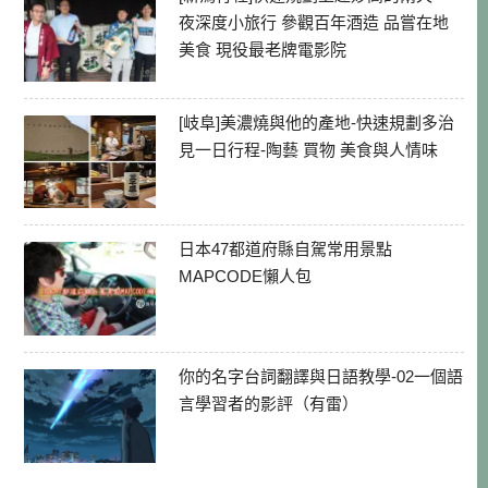
夜深度小旅行 參觀百年酒造 品嘗在地
美食 現役最老牌電影院
[岐阜]美濃燒與他的產地-快速規劃多治
見一日行程-陶藝 買物 美食與人情味
日本47都道府縣自駕常用景點
MAPCODE懶人包
你的名字台詞翻譯與日語教學-02一個語
言學習者的影評（有雷）