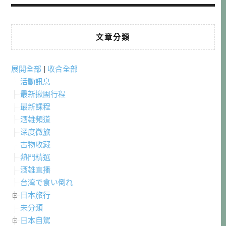
文章分類
展開全部
|
收合全部
活動訊息
最新揪團行程
最新課程
酒雄頻道
深度微旅
古物收藏
熱門精選
酒雄直播
台湾で食い倒れ
日本旅行
未分類
日本自駕