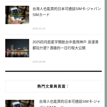
台灣人也能買的日本可通話SIM卡-ジャパン
SIMカード
2025-12-10
2025四月起星宇開航台中直飛神戶 浪漫港
都玩什麼? 酒雄的一日行程大公開
2025-06-08
熱門文章與頁面︰
台灣人也能買的日本可通話SIM卡-ジャ