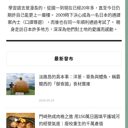
學習語言是漫長的，從國一到現在已經20年多，直至今日仍
期許自己能更上一層樓。 2009時下決心成為一名日本的通譯
案內士（口譯導遊），而後也在同一年順利通過考試了。 親
身走訪日本許多地方，深深為他們對土地的愛護而感動。
最新發布
淡路島的真本事：洋蔥、章魚與鱧魚，稱霸
關西的「御食國」食材寶庫
2026-05-20
門崎熟成肉格之進 用150萬日圓填平護城河
的經營氣度｜廢校重生的千萬產值