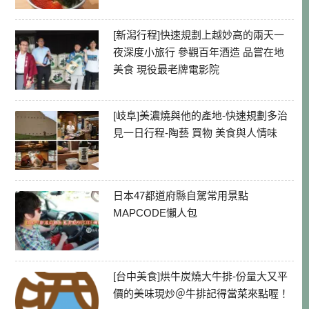
[新潟行程]快速規劃上越妙高的兩天一
夜深度小旅行 參觀百年酒造 品嘗在地
美食 現役最老牌電影院
[岐阜]美濃燒與他的產地-快速規劃多治
見一日行程-陶藝 買物 美食與人情味
日本47都道府縣自駕常用景點
MAPCODE懶人包
[台中美食]烘牛炭燒大牛排-份量大又平
價的美味現炒＠牛排記得當菜來點喔！