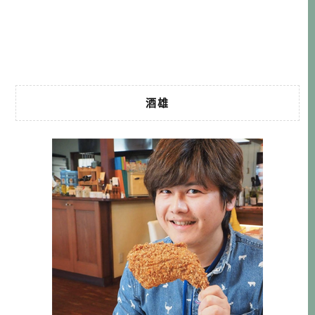
苗木城跡→岩村城下町→恵那峡温泉 DAY2： 路線Ａ：→愛
地球博公園（小梅之家）→豐田博物館→回名古屋吃美食 路
線Ｂ：→國寶犬山城 […]…
酒雄