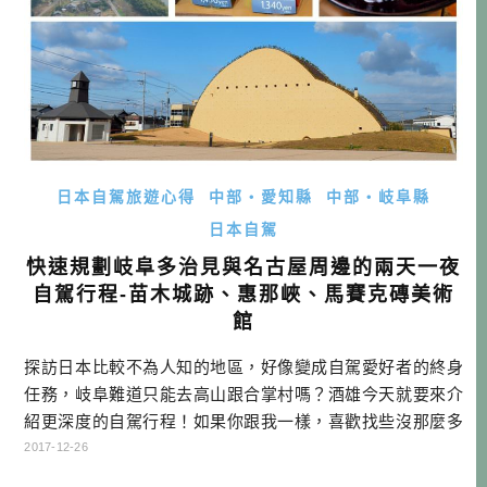
日本自駕旅遊心得
中部・愛知縣
中部・岐阜縣
日本自駕
快速規劃岐阜多治見與名古屋周邊的兩天一夜
自駕行程-苗木城跡、惠那峽、馬賽克磚美術
館
探訪日本比較不為人知的地區，好像變成自駕愛好者的終身
任務，岐阜難道只能去高山跟合掌村嗎？酒雄今天就要來介
紹更深度的自駕行程！如果你跟我一樣，喜歡找些沒那麼多
團體客人的地方，那這些行程，就很值得參考哦！ 岐阜愛知
2017-12-26
兩天一夜行程推薦 DAY1： 租車→多治見馬賽克磚美術館→