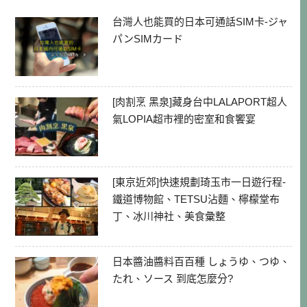
台灣人也能買的日本可通話SIM卡-ジャ
パンSIMカード
[肉割烹 黑泉]藏身台中LALAPORT超人
氣LOPIA超市裡的密室和食饗宴
[東京近郊]快速規劃琦玉市一日遊行程-
鐵道博物館、TETSU沾麵、檸檬堂布
丁、冰川神社、美食彙整
日本醬油醬料百百種 しょうゆ、つゆ、
たれ、ソース 到底怎麼分?