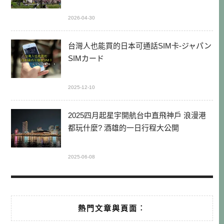
2026-04-30
台灣人也能買的日本可通話SIM卡-ジャパン
SIMカード
2025-12-10
2025四月起星宇開航台中直飛神戶 浪漫港
都玩什麼? 酒雄的一日行程大公開
2025-06-08
熱門文章與頁面︰