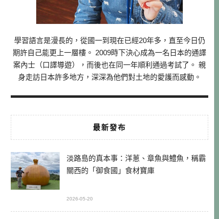
學習語言是漫長的，從國一到現在已經20年多，直至今日仍
期許自己能更上一層樓。 2009時下決心成為一名日本的通譯
案內士（口譯導遊），而後也在同一年順利通過考試了。 親
身走訪日本許多地方，深深為他們對土地的愛護而感動。
最新發布
淡路島的真本事：洋蔥、章魚與鱧魚，稱霸
關西的「御食國」食材寶庫
2026-05-20