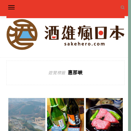
惠那峽
遊覽標籤