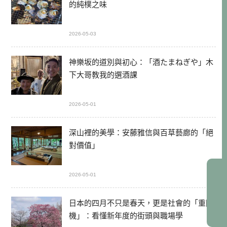
的純樸之味
2026-05-03
神樂坂的道別與初心：「酒たまねぎや」木
下大哥教我的選酒課
2026-05-01
深山裡的美學：安藤雅信與百草藝廊的「絕
對價值」
2026-05-01
日本的四月不只是春天，更是社會的「重開
機」：看懂新年度的街頭與職場學