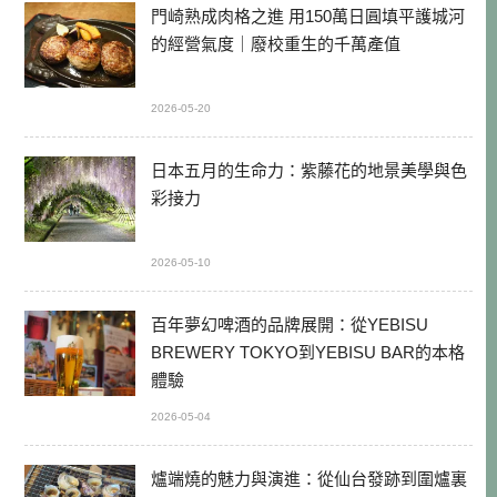
門崎熟成肉格之進 用150萬日圓填平護城河
的經營氣度｜廢校重生的千萬產值
2026-05-20
日本五月的生命力：紫藤花的地景美學與色
彩接力
2026-05-10
百年夢幻啤酒的品牌展開：從YEBISU
BREWERY TOKYO到YEBISU BAR的本格
體驗
2026-05-04
爐端燒的魅力與演進：從仙台發跡到圍爐裏