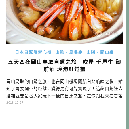
日本自駕旅遊心得
山陰・島根縣
山陽・岡山縣
五天四夜岡山鳥取自駕之旅－吹屋 千屋牛 御
前酒 境港紅楚蟹
岡山鳥取的自駕之旅，也在岡山機場開航台北航線之後，縮
短了需要開車的距離，變得更有可能實現了！這趟自駕狂人
酒雄就要帶著大家玩不一樣的自駕之旅，趕快跟我來看看第
二天，幾乎都是歷史之旅的行程吧！ 岡山鳥取自駕行程總覽
2018-10-27
點底下DAY可以連到當天的遊記哦！ DAY1 行程：→矢掛町
陣屋旅館→美星天文台→住宿 DAY2 行程：→矢掛町散策→
吹屋ふるさと村→千屋牛→御前酒蔵元→蒜山ジャージーラ