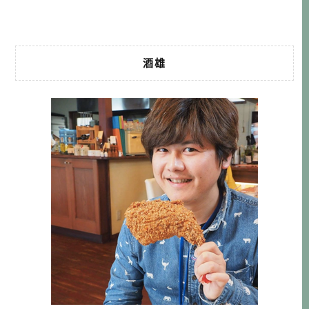
ンド→境港→味処 […]…
酒雄