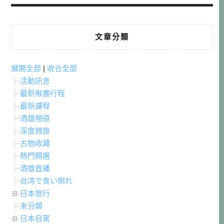
文章分類
展開全部
|
收合全部
活動訊息
最新揪團行程
最新課程
酒雄頻道
深度微旅
古物收藏
熱門精選
酒雄直播
台湾で食い倒れ
日本旅行
未分類
日本自駕