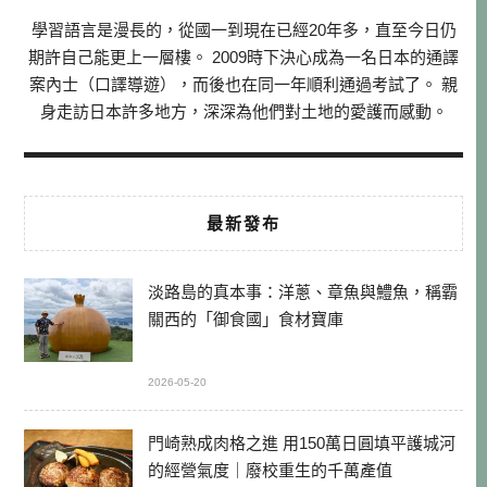
學習語言是漫長的，從國一到現在已經20年多，直至今日仍
期許自己能更上一層樓。 2009時下決心成為一名日本的通譯
案內士（口譯導遊），而後也在同一年順利通過考試了。 親
身走訪日本許多地方，深深為他們對土地的愛護而感動。
最新發布
淡路島的真本事：洋蔥、章魚與鱧魚，稱霸
關西的「御食國」食材寶庫
2026-05-20
門崎熟成肉格之進 用150萬日圓填平護城河
的經營氣度｜廢校重生的千萬產值