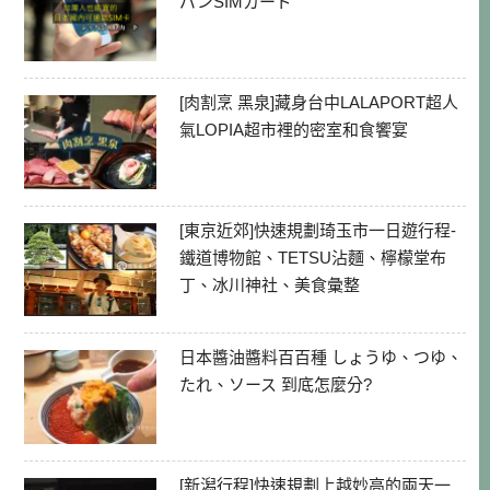
パンSIMカード
[肉割烹 黑泉]藏身台中LALAPORT超人
氣LOPIA超市裡的密室和食饗宴
[東京近郊]快速規劃琦玉市一日遊行程-
鐵道博物館、TETSU沾麵、檸檬堂布
丁、冰川神社、美食彙整
日本醬油醬料百百種 しょうゆ、つゆ、
たれ、ソース 到底怎麼分?
[新潟行程]快速規劃上越妙高的兩天一