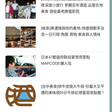
夜深度小旅行 參觀百年酒造 品嘗在地
美食 現役最老牌電影院
[岐阜]美濃燒與他的產地-快速規劃多治
見一日行程-陶藝 買物 美食與人情味
日本47都道府縣自駕常用景點
MAPCODE懶人包
[台中美食]烘牛炭燒大牛排-份量大又平
價的美味現炒＠牛排記得當菜來點喔！