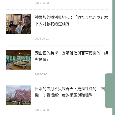
2026-05-03
神樂坂的道別與初心：「酒たまねぎや」木
下大哥教我的選酒課
2026-05-01
深山裡的美學：安藤雅信與百草藝廊的「絕
對價值」
2026-05-01
日本的四月不只是春天，更是社會的「重開
機」：看懂新年度的街頭與職場學
2026-04-30