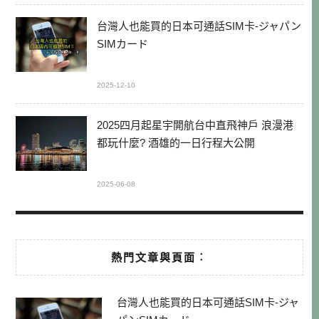
台灣人也能買的日本可通話SIM卡-ジャパン
SIMカード
2025-12-10
2025四月起星宇開航台中直飛神戶 浪漫港
都玩什麼? 酒雄的一日行程大公開
2025-06-08
熱門文章與頁面︰
台灣人也能買的日本可通話SIM卡-ジャ