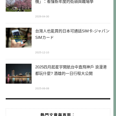
機」：看懂新年度的街頭與職場學
2026-04-30
台灣人也能買的日本可通話SIM卡-ジャパン
SIMカード
2025-12-10
2025四月起星宇開航台中直飛神戶 浪漫港
都玩什麼? 酒雄的一日行程大公開
2025-06-08
熱門文章與頁面︰