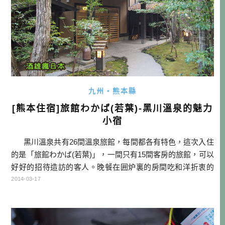
九州・熊本縣
[熊本住宿]旅館わかば(若葉)-黑川溫泉的魅力
小宿
黑川溫泉共有26間溫泉旅館，每間都各有特色，這次入住
的是「旅館わかば(若葉)」，一間只有15間客房的旅館，可以
好好的招待造訪的客人。晚餐在囲炉裏的房間吃和洋折衷的
會席料理，而早餐是清爽的湯豆腐料理。溫泉除了有內風
2014-03-17
呂、露天風呂之外，還有兩間家族旅客可以一起泡的貸切風
呂（別料金）。 客房全是 […]…