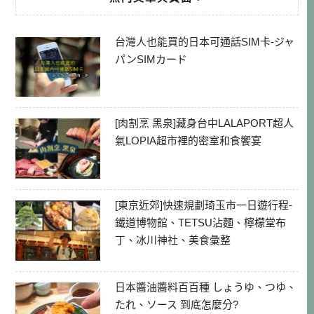
台灣人也能買的日本可通話SIM卡-ジャ
パンSIMカード
[肉割烹 黑泉]藏身台中LALAPORT超人
氣LOPIA超市裡的密室和食饗宴
[東京近郊]快速規劃琦玉市一日遊行程-
鐵道博物館、TETSU沾麵、檸檬堂布
丁、冰川神社、美食彙整
日本醬油醬料百百種 しょうゆ、つゆ、
たれ、ソース 到底怎麼分?