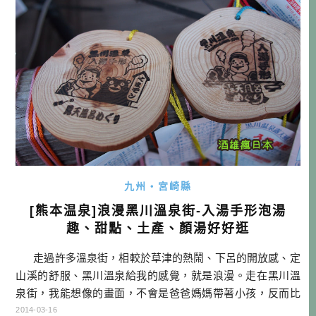
九州・宮崎縣
[熊本温泉]浪漫黑川溫泉街-入湯手形泡湯
趣、甜點、土產、顏湯好好逛
走過許多溫泉街，相較於草津的熱鬧、下呂的開放感、定
山溪的舒服、黑川溫泉給我的感覺，就是浪漫。走在黑川溫
泉街，我能想像的畫面，不會是爸爸媽媽帶著小孩，反而比
較像是夫妻情侶、或是女孩子跟閨中密友會去的地方。實際
2014-03-16