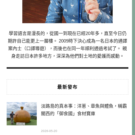
學習語言是漫長的，從國一到現在已經20年多，直至今日仍
期許自己能更上一層樓。 2009時下決心成為一名日本的通譯
案內士（口譯導遊），而後也在同一年順利通過考試了。 親
身走訪日本許多地方，深深為他們對土地的愛護而感動。
最新發布
淡路島的真本事：洋蔥、章魚與鱧魚，稱霸
關西的「御食國」食材寶庫
2026-05-20