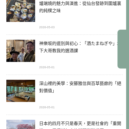
爐端燒的魅力與演進：從仙台發跡到圍爐裏
的純樸之味
2026-05-03
神樂坂的道別與初心：「酒たまねぎや」木
下大哥教我的選酒課
2026-05-01
深山裡的美學：安藤雅信與百草藝廊的「絕
對價值」
2026-05-01
日本的四月不只是春天，更是社會的「重開