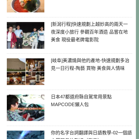
[新潟行程]快速規劃上越妙高的兩天一
夜深度小旅行 參觀百年酒造 品嘗在地
美食 現役最老牌電影院
[岐阜]美濃燒與他的產地-快速規劃多治
見一日行程-陶藝 買物 美食與人情味
日本47都道府縣自駕常用景點
MAPCODE懶人包
你的名字台詞翻譯與日語教學-02一個語