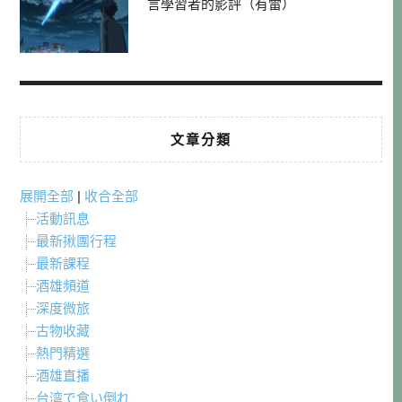
言學習者的影評（有雷）
文章分類
展開全部
|
收合全部
活動訊息
最新揪團行程
最新課程
酒雄頻道
深度微旅
古物收藏
熱門精選
酒雄直播
台湾で食い倒れ