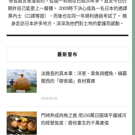
學習語言是漫長的，從國一到現在已經20年多，直至今日仍
期許自己能更上一層樓。 2009時下決心成為一名日本的通譯
案內士（口譯導遊），而後也在同一年順利通過考試了。 親
身走訪日本許多地方，深深為他們對土地的愛護而感動。
最新發布
淡路島的真本事：洋蔥、章魚與鱧魚，稱霸
關西的「御食國」食材寶庫
2026-05-20
門崎熟成肉格之進 用150萬日圓填平護城河
的經營氣度｜廢校重生的千萬產值