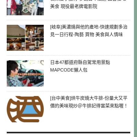
美食 現役最老牌電影院
[岐阜]美濃燒與他的產地-快速規劃多治
見一日行程-陶藝 買物 美食與人情味
日本47都道府縣自駕常用景點
MAPCODE懶人包
[台中美食]烘牛炭燒大牛排-份量大又平
價的美味現炒＠牛排記得當菜來點喔！