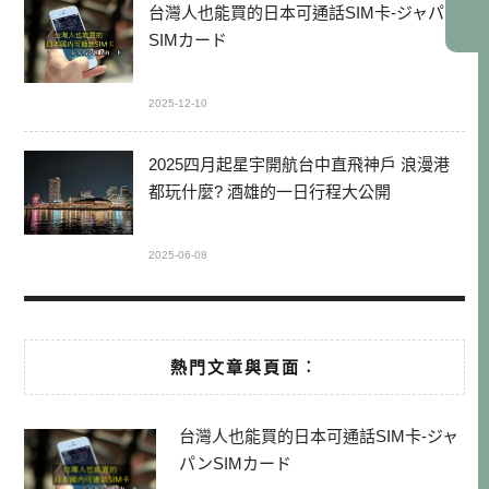
台灣人也能買的日本可通話SIM卡-ジャパン
SIMカード
2025-12-10
2025四月起星宇開航台中直飛神戶 浪漫港
都玩什麼? 酒雄的一日行程大公開
2025-06-08
熱門文章與頁面︰
台灣人也能買的日本可通話SIM卡-ジャ
パンSIMカード