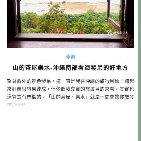
沖繩
山的茶屋樂水-沖繩南部看海發呆的好地方
望著窗外的景色發呆，這一直是我在沖繩的旅行目標！聽起
來好像很容易達成，但依照我充實的旅遊目的來看，其實也
還算是有門檻的。「山的茶屋・樂水」就是一間會讓你想發
呆的地方，他可以吃窯烤披薩正餐的餐廳，也可以是下午偷
2017-02-14
閒的咖啡館。…