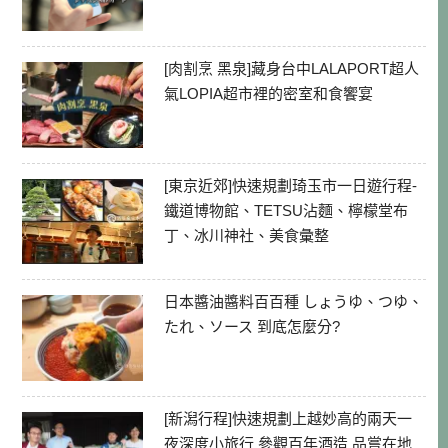
[肉割烹 黑泉]藏身台中LALAPORT超人
氣LOPIA超市裡的密室和食饗宴
[東京近郊]快速規劃琦玉市一日遊行程-
鐵道博物館、TETSU沾麵、檸檬堂布
丁、冰川神社、美食彙整
日本醬油醬料百百種 しょうゆ、つゆ、
たれ、ソース 到底怎麼分?
[新潟行程]快速規劃上越妙高的兩天一
夜深度小旅行 參觀百年酒造 品嘗在地