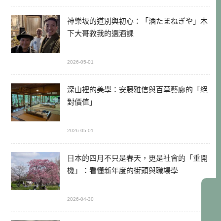
神樂坂的道別與初心：「酒たまねぎや」木
下大哥教我的選酒課
2026-05-01
深山裡的美學：安藤雅信與百草藝廊的「絕
對價值」
2026-05-01
日本的四月不只是春天，更是社會的「重開
機」：看懂新年度的街頭與職場學
2026-04-30